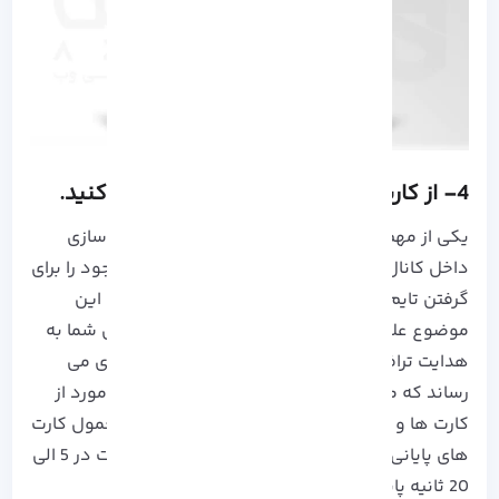
4- از کارت ها و صفحات پایانی استفاده کنید.
یکی از مهم ترین اقدامات در سئو یوتیوب، لینک سازی
داخل کانال است که در این روش ویدیو های موجود را برای
گرفتن تایم View بیشتر به یکدیگر وصل می کنید. این
موضوع علاوه بر درگیر نگه داشتن کاربران با کانال شما به
هدایت ترافیک در راستایی که می خواهید هم یاری می
رساند که می توانید برای جلب توجه بیشتر در این مورد از
کارت ها و صفحات پایانی کمک بگیرید. به طور معمول کارت
های پایانی مانند آنچه که در تصویر زیر نمایان است در 5 الی
20 ثانیه پایانی ویدیو ظاهر می شوند.