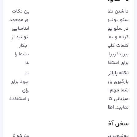
داشتن نظم زمانی در انتشار محتوا یکی از مهم ترین نکات
سئو یوتیوب است که باعث می شود الگوریتم های موجود
در سئو یوتیوب شما را به عنوان یک کانال فعال شناسایی
کرده و به کاربران بیشتری بشناساند. همچنین می توانید از
کلمات کلیدی که قبل تر استفاده کردید به دفعات بکار
ببرید! زیرا تحقیقات ما نشان می دهند که یوتیوب شما را
برای استفاده مجدد از کلمات کلیدی جریمه نمی کند!
نکته پایانی مهم!
اگر امنیت اطلاعات و عبور از سرعت
بارگیری پایین همراه با موانع و محدودیت های موجود برای
شما مهم است، می توانید از
سرور مجازی ویندوز
برای
میزبانی کانال های یوتیوب پربازدید و حتی تازه کار استفاده
نمایید.
اطلاعات بیشتر در وب سایت
آذرسیس
…
سخن آخر
یوتیوب یکی از شگفت انگیزترین پلتفرم هایی است که تا