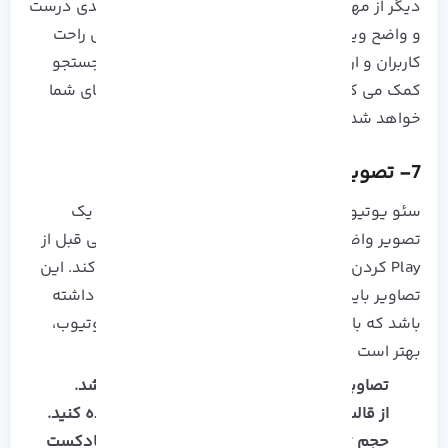
دیگر از مهم ترین اقدامات در این زمینه، دسته بندی درست
و واضح ویدیو ها می باشد. این مورد به دسترسی راحت
کاربران و ارائه سیگنال واضح به ربات موتور های جستجو
کمک می کند و موجب افزایش بازدید در ویدیو های شما
خواهد شد.
7- تصویر پروفایل مناسب طراحی کنید.
سئو یوتیوب می گوید ویدیو شما بنر می خواهد! یک
تصویر واضح، با کیفیت و گویا که محتوا شما را حتی قبل از
Play کردن آن به مخاطبان در حال جستجو معرفی کند. این
تصاویر باید از لحاظ بصری و ابعادی، ویژگی هایی داشته
باشد که با توجه به تجربیات و توصیه های خود یوتیوب،
بهتر است موارد زیر را در نظر بگیرید:8
تصاویر کوچک و دارای وضوح 720 * 1280 باشد.
از قالب های تصویری JPG، GIF و PNG استفاده کنید.
حجم تصاویر کمتر از 2 مگابایت باشد و برای پادکست