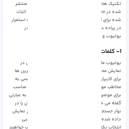
تکنیک هایی که در ادامه برای بهینه سازی محتوا منتشر
شده در Youtube خواهید خواند، یک روند جدید و اثبات
شده برای اکثر کانال های تولید محتوا می باشد که استمرار
در پیاده سازی آن شما را به بهترین نتیجه ممکن در
یوتیوب و حتی نتایج گوگل خواهد رساند:
1- کلمات کلیدی مناسب را پیدا کنید.
یوتیوب مانند موتور جستجوی گوگل است و سعی در
نمایش محتوا های با کیفیت، مرتبط ترین و مفید ترین ها
برای کاربران دارد. پس اولین حرکت در جهت دسترسی به
مخاطب مورد نظرتان تحقیق و انتخاب کلمه کلیدی مناسب
برای موضوع محتوای تان خواهد بود. کلمه کلیدی به عبارتی
گفته می شود که کاربران در هنگام سرچ محتوا، آن را در
نوار جستجو تایپ کرده و شروع به کاوش در نتایج نمایش
داده شده می کنند، بنابراین اگر کلمه کلیدی مناسبی
انتخاب نکنید، به احتمال زیاد از دور رقابت ها حذف خواهید