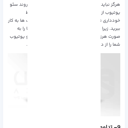
هرگز نباید از آن غافل شوید! اما دقت کنید که در روند سئو
یوتیوب از جایگذاری هشتگ های اضافه و نامربوط
خودداری نموده و حتماً کلمات کلیدی را در هشتگ ها به کار
ببرید. زیرا یوتیوب استفاده بیش از حد هشتگ ها را به
صورت هرزنامه تلقی می کند و الگوریتم های سئو یوتیوب
شما را از دیده شدن در نتایج جستجو منع می کند.
9-
تداوم انتشار محتوا داشته باشید.