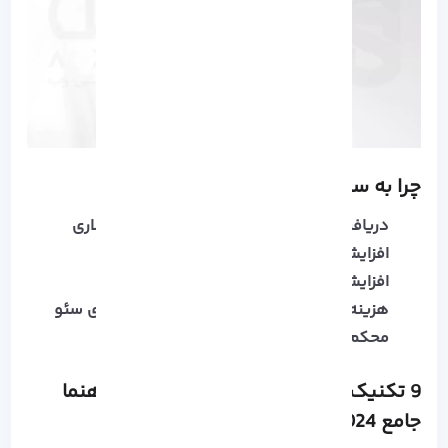
چرا به سئو یوتیوب نیاز داریم؟
دریافت بازدید های بیشتر و افزایش درآمد دلاری
افزایش درآمد های وابسته به کانال یوتیوب
افزایش ترافیک ارگانیگ در وب سایت
هزینه مقرون به صرفه پیاده سازی ترفند های سئو
محکم سازی جایگاه در نتایج سرچ یوتیوب
9 تکنیک اثبات شده در سئو یوتیوب: راهنما
جامع 2024