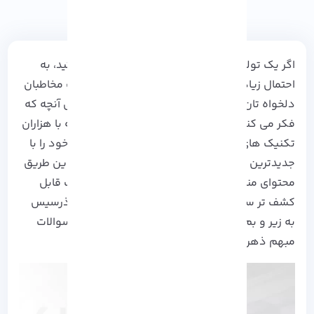
اگر یک تولیدکننده محتوا در پلتفرم یوتیوب هستید، به
احتمال زیاد رویای شما گرفتن View بیشتر از سمت مخاطبان
دلخواه تان خواهد بود! اما این موضوع به سادگی آنچه که
فکر می کنید نخواهد بود. سئو یوتیوب، یک کلمه با هزاران
تکنیک های درست و غلط است و شما باید محتوا خود را با
جدیدترین روش های 2024 بهینه سازی کنید تا از این طریق
محتوای منتشر شده را برای الگوریتم های یوتیوب قابل
کشف تر سازید. پس اجازه دهید در این مقاله از
آذرسیس
به زیر و بم این استراتژی ها بپردازیم و پاسخگو سوالات
مبهم ذهن شما شویم.