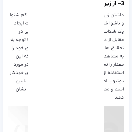
3- از زیر نویس استفاده کنید.
داشتن زیرنویس در ویدیو ها نه تنها به بینندگان کم شنوا
و ناشوا شما کمک می کند بلکه می تواند در صورت ایجاد
یک شکاف شنیداری، آن را پوشش دهد و سد راهی در
مقابل از دست دادن مخاطب شما باشد. از طرفی با توجه به
تحقیق های انجام شده، 80 درصد کاربران عادی رای خود را
به مشاهده ویدیو های دارای زیرنویس داده اند که این
مقدار را نمی توان نادیده گرفت! توصیه نهایی ما در مورد
استفاده از زیرنویس این است که به زیرنویس های خودکار
یوتیوب اطمینان نکنید! زیرا دقت این گزینه بسیار پایین
است و ممکن است جملات نامفهومی را به مخاطب نشان
دهد.