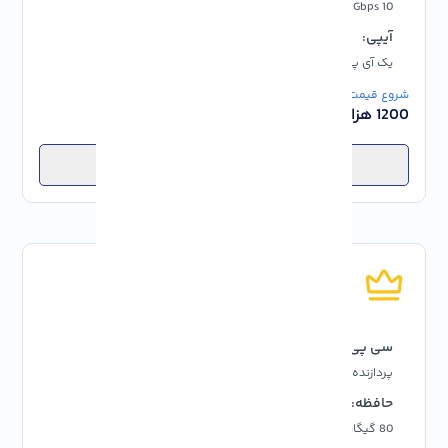
10 Gbps
آپتایم 99.99%
آیپی:
پشتیبانی:
یک آی پی رایگان IP4
24/7
شروع قیمت از:
1200 هزار تومان
انتخاب پلن
حرفه ای
سی پی یو:
رم:
پردازنده 4 هسته ای
8 GB
حافظه:
پهنای باند:
80 گیگابایت فضای ذخیره سازی
نامحدود