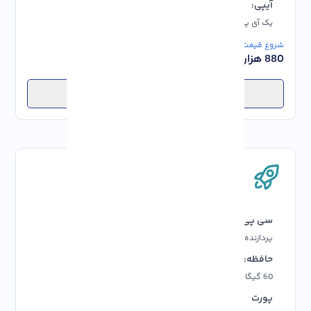
آیپی:
پشتیبانی:
یک آی پی رایگان IP4
24/7
شروع قیمت از:
880 هزار تومان
انتخاب پلن
تجاری
سی پی یو:
رم:
پردازنده 3 هسته ای
6 GB
حافظه:
پهنای باند:
60 گیگابایت فضای ذخیره سازی
نامحدود
پورت
آپتایم: