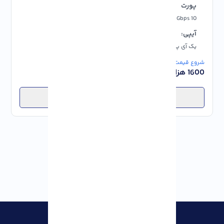
پورت
آپتایم:
10 Gbps
آپتایم 99.99%
آیپی:
پشتیبانی:
یک آی پی رایگان IP4
24/7
شروع قیمت از:
1600 هزار تومان
انتخاب پلن