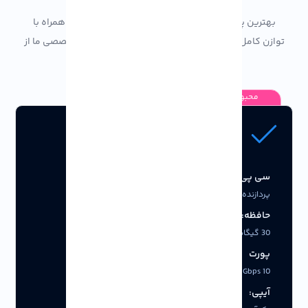
بهترین پلان های USA VPS برای نیازهای تجاری خود را همراه با
توازن کامل عملکرد و مقرون به صرفه بودن در لیست تخصصی ما از
گزینه های سرور مجازی آمریکا کشف کنید:
محبوب
مبتدی
سی پی یو:
رم:
پردازنده 1 هسته ای
2 GB
حافظه:
پهنای باند:
30 گیگابایت فضای ذخیره سازی
نامحدود
پورت
آپتایم:
10 Gbps
آپتایم 99.99%
آیپی:
پشتیبانی: