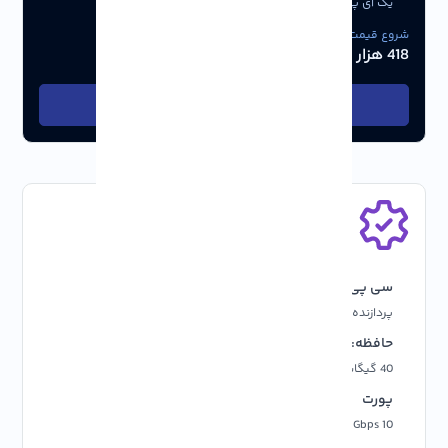
یک آی پی رایگان IP4
24/7
شروع قیمت از:
418 هزار تومان
انتخاب پلن
پایه
سی پی یو:
رم:
پردازنده 2 هسته ای
4 GB
حافظه:
پهنای باند:
40 گیگابایت فضای ذخیره سازی
نامحدود
پورت
آپتایم:
10 Gbps
آپتایم 99.99%