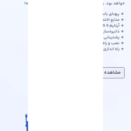
خواهد بود. با سرور مجازی آمریکا، یک قدم جلوتر از همیشه!
🔹 پهنای باند نامحدود
🔹 منابع اختصاصی قابل ارتقا
🔹 آپتایم 99.9 % از 60 لوکیشن
🔹 ذخیره‌سازی SSD و NVMe
🔹 پشتیبانی 24/7 و حرفه ای
🔹 نصب و راه اندازی سریع
🔹 راه اندازی انواع سرویس ها
مشاهده پلن ها
ارسال تیکت