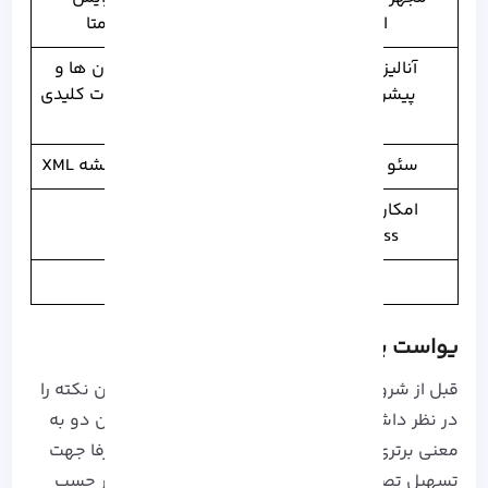
اسکیما ساز
توضیحات متا
آنالیز سئو به صورت
بررسی زیر عنوان ها و
پیشرفته ( در نسخه
نمایش تعداد لمات کلیدی
پرمیوم)
در آن
سئو خودکار تصاویر
ایجاد و تنظیم نقشه XML
امکان ویرایش فایل
htaccess و txt
یواست یا رنک مث سئو؟
قبل از شروع مقایسه Rank math و Yoast SEO، این نکته را
در نظر داشته باشید که بیان کردن تفاوت های این دو به
معنی برتری یکی نسبت به دیگری نمی باشد و صرفا جهت
تسهیل تصمیم گیری و انتخاب افزونه وردپرسی بر حسب