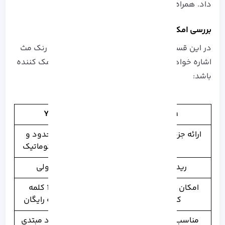
داد. همراه ما باشید!
بررسی امکانات یواست و رنک مث سئو
در این قسمت به برخی دیگر از امکانات یواست و رنک مث
اشاره خواهیم کرد که در انتخاب شما می تواند کمک کننده
باشد:
Yoast SEO
Rank Math
ارائه جزئیات کامل و نکات
ارائه جزئیات محدود و
ریز
همگام سازی اتوماتیک
ریدایرکت رایگان
ریدایرکت پولی
امکان افزودن تا 5 کلمه
افزودن فقط 1 کلمه
کلیدی رایگان
کلیدی در نسخه رایگان
مناسب برای حرفه ای ها
مناسب برای افراد مبتدی