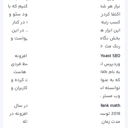
نیاز هر شخص خواهد بود. البته به این نیز اشاره کنیم که با
اکتفا کردن به این افزونه ها، نمی توان انتظار بهبود سئو و
کسب رتبه مطلوب در نتایج را داشته باشیم چرا که در کنار
این ابزار ها، دانش فردی نیز حائز اهمیت می باشد. در این
بخش نگاهی مختصر به تاریخچه دو افزونه سئو، یواست و
رنک مث خواهیم انداخت:
Yoast SEO
، یکی از معروف ترین و پر فروش ترین افزونه
وردپرس است که برای اولین بار در سال 2010 توسط فردی
به نام Valk نوشته و راه اندازی شد. این ابزار سال هاست
که به عنوان افزونه وردپرس در زمینه سئو فعالیت کرده و
توانسته است در زمینه بهبود رتبه برای بسیاری از کاربران و
وب مستر ها مفید واقع شود.
Rank math
نیز به عنوان دومین افزونه وردپرس در سال
2018 توسط یک تیم متخصص راه اندازی شد. این افزونه در
مدت زمان کوتاهی توانست جایگاه ویژه ای را با ارائه