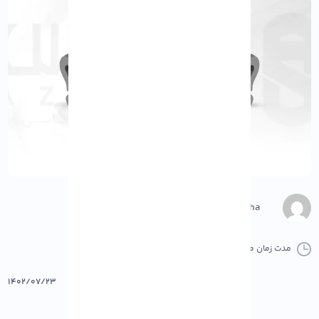
M.Gharepasha
مدت زمان مطالعه :
0 دقیقه
0 کامنت
پرینت
۱۴۰۲/۰۷/۲۳