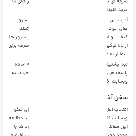
صرفه ای نیز داشته باشد، توصیه می کنیم از سرور های ما
خرید کنید!
آذرسیس
، همواره در تلاش است که با مجهز کردن سرور
های خود به بروز ترین فناوری و فایروال های قدرتمند،
کیفیت و امنیت آنها را نیز تامین کند. همچنین، این سرور ها
از 60 لوکیشن موجود در دنیا با قیمتی مقرون به صرفه برای
شما ارائه می شوند.
تیم پشتیبانی نیز به صورت 24 ساعته و 7 روز هفته آماده
پاسخدهی به سوالات شما عزیزان می باشد. جهت خرید، به
وبسایت آذرسیس مراجعه کنید.
سخن آخر
انتخاب افزونه مناسب از بین یواست یا رنک مث برای سئو
وبسایت کاملا وابسته به نیاز های هر شخص دارد. با مطالعه
این مقاله برای شما نیز این موضوع روشن می شود که با
وجود محبوب بودن یواست و رنک مث در بین سایر افزونه