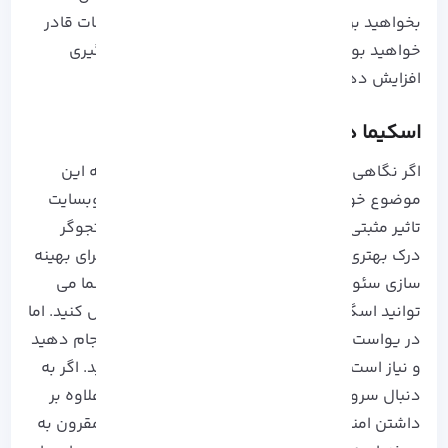
بخواهید برای شما نمایش دهد. با کمک این اطلاعات قادر
خواهید بود تا سئو وبسایت خود را به طور چشمگیری
افزایش دهید.
اسکیما در رنک مث
اگر نگاهی به مقالات قبلی ما بیندازید قطعا متوجه این
موضوع خواهید شد که اسکیما برای بهبود سئو وبسایت
تاثیر مثبتی دارد. با کمک اسکیما، موتور های جستجوگر
درک بهتری از صفحه شما خواهند داشت که این برای بهینه
سازی سئو بسیار مهم است. در افزونه رنک مث شما می
توانید اسگیما را به صورت دستی تعریف و ویرایش کنید. اما
در یواست شما نمی توانید به تنهایی این کار را انجام دهید
و نیاز است که از یک پلاگین دیگر نیز استفاده کنید. اگر به
دنبال
سرور مجازی
و
سرور اختصاصی
هستید که علاوه بر
داشتن امنیت، کیفیت و سرعت قابل قابل، قیمت مقرون به