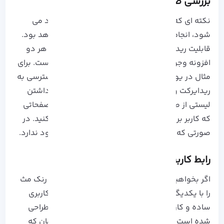
بررسی صفحات 404
نکته ای که برای بهبود سئو وبسایت شما پیشنهاد می
شود، انجام ریدایرکت بعد از حذف یک صفحه خواهد بود.
قابلیت ریدایرکت کردن بعد از حذف یک صفحه در هر دو
افزونه وجود دارد اما مدل آن با یکدیگر متفاوت است. برای
مثال در یواست، فقط در نسخه پرمیوم امکان دسترسی به
ریدایرکت وجود دارد. شما می توانید با در دست داشتن
لیستی از صفحات 404 و با کمک افزونه رنک مث، صفحاتی
که کاربر بر روی آنها کلیک می کند را نیز مشاهده کنید. در
صورتی که این گزینه در نسخه رایگان یواست وجود ندارد.
رابط کاربری ساده
اگر بخواهیم از لحاظ رابط کاربری افزونه یواست یا رنک مث
را با یکدیگر مقایسه کنیم، Rank Math دارای رابط کاربری
ساده و کاربر پسندی است. این افزونه به صورتی طراحی
شده است که می تواند اطلاعات صحیح را در هر زمان که