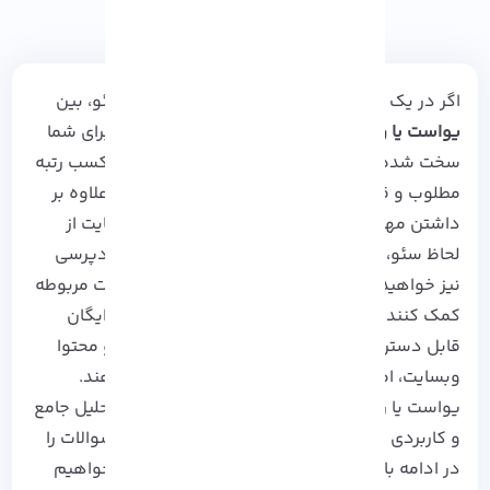
اگر در یک دو راهی انتخاب افزونه مناسب برای
سئو
، بین
یواست یا رنک مث
قرار گرفته اید و تصمیم گیری برای شما
سخت شده است، این آموزش برای شماست! برای کسب رتبه
مطلوب و قرار گرفتن در نتایج اول جستجو گوگل علاوه بر
داشتن مهارت و دانش در زمینه بهینه سازی وبسایت از
لحاظ سئو، شما نیازمند یک سری از افزونه های وردپرسی
نیز خواهید بود تا بتوانند در آنالیز و انجام تنظیمات مربوطه
کمک کننده باشند. یواست یا رنک مث به صورت رایگان
قابل دسترس بوده و در زمینه بهینه سازی سئو و محتوا
وبسایت، امکانات زیادی را در اختیارتان قرار می دهند.
یواست یا رنک مث سئو؟ کدام افزونه می تواند تحلیل جامع
و کاربردی را در اختیار کاربر قرار دهد؟ جواب این سوالات را
در ادامه با مقایسه این دو افزونه سئویی پاسخ خواهیم