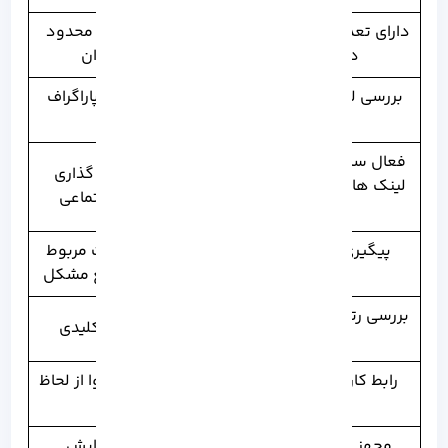
دارای تعداد ابزار های متنوع
تعداد ابزار های محدود
در پیشخوان
در پیشخوان
بررسی لحظه به لحظه رتبه
تجزیه و تحلیل پاراگراف
وبسایت
ها
فعال سازی گزینه باز کردن
امکان اشتراک گذاری
لینک های خارجی در صفحه
شکه های اجتماعی
جدید
پیگیری سریع وضعیت
ارائه پیشنهادات مربوط
ایندکس
به سئو برای رفع مشکل
بررسی رتبه کلمات کلیدی در
تراکم کلمات کلیدی
هر صفحه
رابط کاربری ساده و کاربر
بررسی متن محتوا از لحاظ
پسند
خوانایی
مجهز به پیشرفته ترین
تنظیم و ویرایش