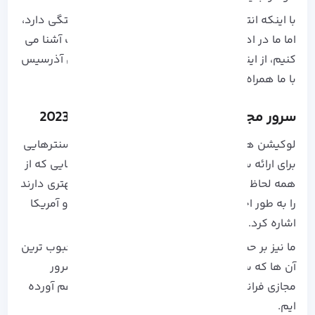
با اینکه انتخاب لوکیشن سرور به هزاران مورد بستگی دارد،
اما ما در ادامه این مقاله شما را با مهم ترین نکات آشنا می
کنیم، از اینکه در یکی دیگر از
وبلاگ های آموزشی آذرسیس
با ما همراه هستید بسیار خرسندیم.
سرور مجازی
کشور های مختلف در سال 2023
لوکیشن های متنوع و زیادی وجود دارد که دیتا سنترهایی
برای ارائه
سرور مجازی
دارند ولی در واقع کشور هایی که از
همه لحاظ متمایز از بقیه بوده و سرویس دهی بهتری دارند
را به طور اختصار می توان به هلند، آلمان، فرانسه و آمریکا
اشاره کرد.
ما نیز بر حسب سابقه از 60 لوکیشن آذرسیس، محبوب ترین
آن ها که
سرور مجازی هلند
،
سرور مجازی آلمان
،
سرور
مجازی فرانسه
و
سرور مجازی آمریکا
است را گرد هم آورده
ایم.