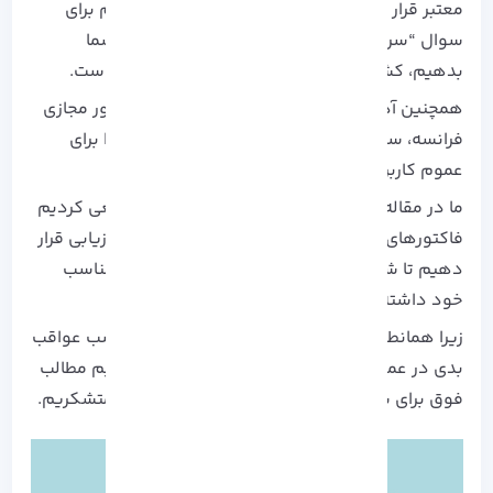
معتبر قرار می دهند، بهترین پاسخی که می توانیم برای
سوال “سرور مجازی کدام کشور بهتر است؟” به شما
بدهیم، کشور های آلمان، فرانسه، هلند و آمریکا است.
همچنین آذرسیس خدمات سرور مجازی آلمان، سرور مجازی
فرانسه، سرور مجازی آمریکا و سرور مجازی هلند را برای
عموم کاربران با آپتایم 99% ارائه می دهد.
ما در مقاله به بررسی
سرور مجازی
پرداختیم و سعی کردیم
فاکتورهای موثر در انتخاب این کشورها را مورد ارزیابی قرار
دهیم تا شما بتوانید انتخاب درستی از دیتاسنتر مناسب
خود داشته باشید.
زیرا همانطور که گفته شد انتخاب دیتاسنتر نامناسب عواقب
بدی در عملکرد وب سایت خواهد داشت، امیدواریم مطالب
فوق برای شما مفید بوده باشد، از همراهی شما متشکریم.