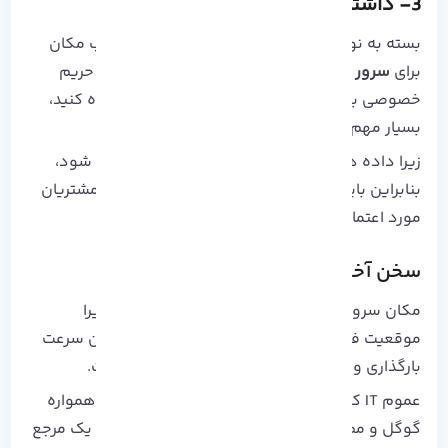
3- داشتن حریم خصوصی
بسته به نوع محتوایی که میزبانی می کنید، انتخاب مکان
برای
سرور مجازی
که دارای قوانین قوی برای حفظ حریم
خصوصی باشد و شما با خیال آسوده از آن استفاده کنید،
بسیار مهم است.
زیرا داده های شما در این دیتاسنتر ها ذخیره می شود،
بنابراین باید حتماً از لحاظ ایمنی و حریم خصوصی مشتریان
مورد اعتماد باشد.
سخن آخر
مکان سرور به سرعت وب سایت تاثیر می گذارد، زیرا
موقعیت فیزیکی سرور یک عامل اساسی در تعیین سرعت
بارگذاری وب سایت و تاخیر در تبادل داده ها است.
عموم IT کاران به دنبال بهترین خدمات هستند و همواره
گوگل و مطالب درج شده در سایت ها را به عنوان یک مرجع