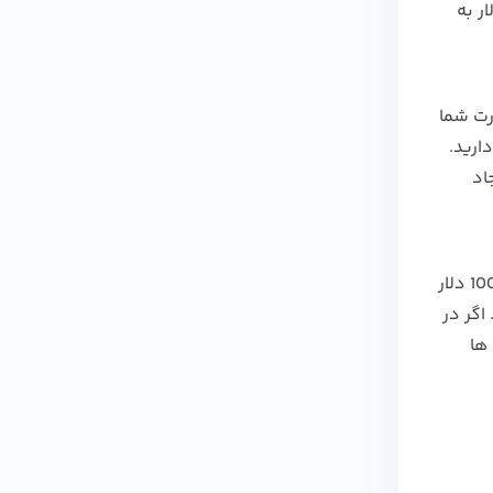
ودیت تراکنشی در نظر گرفته نمی شود. دریافت این حساب هزینه ای برابر با 50 دلار به
رت شما
خود پول نگه دارید.
اد
معمولی ترین نوع حساب در وب مالی، حساب Alias است. محدودیت زیادی برای این حساب وجود داشته و حداکثر تاز سقف 100 دلار
اگر در
حساب ها