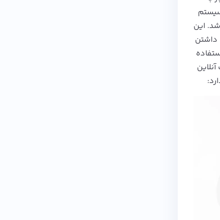
WebMone، پلتفرم آنلاین یا سیستم
90 در روسیه بنیان گذاری شد. این
ا داشتن
استفاده
 آنلاین
رد: