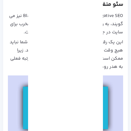
سئو منفی یا Negative SEO چیست؟
Negative SEO که گاهی اوقات به آن Black Hat SEO نیز می
گویند، به روش های استفاده از هرگونه تاکتیک مخرب برای
سایت در جهت از بین بردن رتبه شما در گوگل است.
این یک رقابت سیاه در مارکتینگ به شمار می آید، شما نباید
هیچ وقت خودتان را دور از حملات سئو منفی بینید. زیرا
ممکن است بسیار ناگهانی زحمات تان برای کسب رتبه فعلی
به هدر رود.