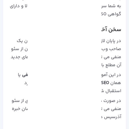
به شما
سرور مجازی
و
سرور اختصاصی
با کیفیت بالا و دارای
گواهی ISO آذرسیس است.
سخن آخر
در پایان لازم به ذکر است بهترین کاری که به عنوان یک
صاحب وب سایت و کسب و کار در جهت امان ماندن از سئو
منفی می توانید انجام دهید این است، که از راه های جدید
آن مطلع باشید.
در این آموزش نیز سعی در توضیح عنوان
سئو منفی
یا
همان
Negative SEO
را داشتیم، که امیدواریم مورد
استقبال شما عزیزان قرار گرفته باشد.
در صورت داشتن هرگونه سوال در مورد پیشگیری از سئو
منفی می توانید از قسمت ارسال نظرات با کارشناسان خبره
آذرسیس
در ارتباط باشید.