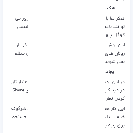
هک شدن
هکر ها با استفاده از تغییر فایل robots.txt در سرور می
توانند باعث شوند تا صفحات شما از دید جستجو طبیعی
گوگل پنهان بماند.
این روش که De-Indexing هم نامیده می شوند یکی از
روش های سئو منفی است، و اکثر مواقع شما از آن مطلع
نمی شوید.
ایجاد نظرات منفی
در این روش ممکن است، رقبا شما برای کاستن از اعتبار تان
در دید کاربران دست به ساختن پروفایل جعلی برای Share
کردن نظرات منفی و مخرب بزنند.
این کار هم از دید اعتماد کاربران به مطالب و خرید هرگونه
خدمات یا محصولات شما و هم از لحاظ موتور های جستجو
برای رتبه بندی صفحات بسیار مضر می باشد.