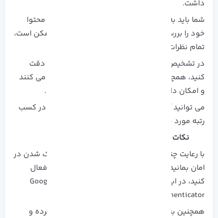
داشت.
شما باید به صورت فعال و مداوم نظرات وارده به محتوا
خود را بررسی کنید، اما در نظر داشته باشید که ممکن است،
تمام نظرات منفی از سمت رقیبان شما نباشند!
در تشخیص کاربران جعلی به نام و پروفایل آن ها دقت
کنید، همچنین بیشتر آن ها از ادبیات خاص پیروی می کنند
و امکان دارد متن شان حاوی غلط املایی نیز باشد.
می توانید آن ها را حذف و بدون توجه به راه خود در کسب
رتبه مورد نظرتان ادامه دهید.
نکات امنیتی در برابر هکر ها
با رعایت چند نکته ساده به راحتی می توانید از هک شدن در
امان بمانید، برای مثال احراز هویت دو مرحله ای را فعال
کنید، در این صورت هر بار که وارد می شوید از Google
Authenticator کدی دریافت خواهید کرد.
همچنین به طور منظم فایل های پشتیبان ایجاد کرده و