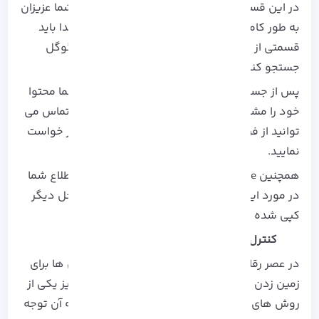
در این قسمت نحوه جلوگیری از کپی محتوا را به شما عزیزان
به طور کامل توضیح خواهیم داد. برای این کار ابتدا باید
قسمتی از محتوا تولید شده توسط خودتان را در گوگل
جستجو کنید.
پس از جستجو اگر در محل هایی غیر از صفحات شما محتوا
خود را مشاهده کردید توسط یک ارتباط ایمیلی یا تماس می
توانید از فرد یا گروه مورد نظر برای حذف محتوا در خواست
نمایید.
همچنین
CopysCape
یک ابزار راهنما رایگان برای اطلاع شما
در مورد این است، که آیا محتوا تولیدی شما در محل دیگر
کپی شده یا نه.
کنترل نظرات منفی
در عصر رقابت واضح است، که رقبا ما از همه روش ها برای
زمین زدن مان استفاده کنند. ایجاد نظرات منفی نیز یکی از
روش های سئو منفی می باشد، که همواره باید به آن توجه