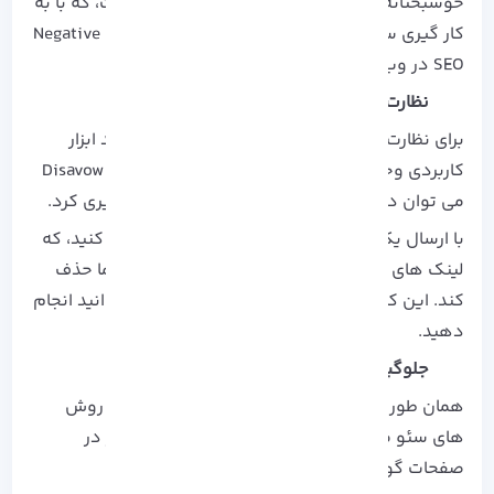
خوشبختانه خبر خوب در مورد سئو منفی این است، که با به
کار گیری ساده ترین روش ها می توان از پیشرفت Negative
SEO در وب سایت مان جلوگیری کرد.
نظارت بر بک لینک ها
برای نظارت روی بک لینک ها در وب سایت تان چند ابزار
کاربردی وجود دارد، برای مثال با استفاده از Disavow Links
می توان در موثر بودن بک لینک بی کیفیت جلوگیری کرد.
با ارسال یک لیست حذفی برای گوگل مشخص می کنید، که
لینک های بد را هنگام ایندکس کردن صفحات شما حذف
کند. این کار را با Search Console Tools نیز می توانید انجام
دهید.
جلوگیری از کپی محتوا
همان طور که در بالا تر نیز اشاره شد یکی دیگر از روش
های سئو منفی کپی محتوا شما توسط افراد دیگر در
صفحات گوناگون می باشد.