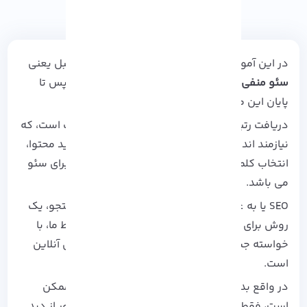
در این آموزش با بررسی یک عنوان متفاوت تر از قبل یعنی
سئو منفی یا Negative SEO
در کنار شما هستیم. پس تا
پایان این موضوع جذاب همراه
آذرسیس
باشید.
دریافت رتبه از صفحه اول گوگل یک شاهکار بزرگ است، که
نیازمند اندیشه ای متفکرانه در مورد استراتژی تولید محتوا،
انتخاب کلمات کلیدی و اعمال یک نقشه راه خوب برای سئو
می باشد.
SEO یا به عبارت دیگر بهینه سازی موتور های جستجو، یک
روش برای همگام سازی صفحات ایجاد شده توسط ما، با
خواسته جستجو گران هر نوع اطلاعات در فضا های آنلاین
است.
در واقع بدون اعمال روش های سئو در صفحات ممکن
است، فقط یک وب سایت با محتوا خوب ولی به دور از دید