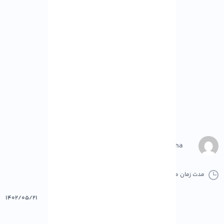
M.Gharepasha
مدت زمان مطالعه :
0 دقیقه
0 کامنت
پرینت
۱۴۰۲/۰۵/۲۱