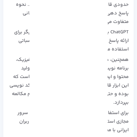
حدودی قادر به پاسخگویی سوالات شما می باشد. نحوه
پاسخ دهی این ابزار به سوالات کاربران با زبان انسانی
متفاوت می باشد.
ChatGPT
با اتصال کلمات به گونه معنادار به یکدیگر برای
ارائه پاسخ از داده ها، اطلاعات و تکنیگ های محاسباتی
استفاده می کند.
همچنین، در زمینه پاسخدهی به سوالات ریاضی، فیزیک،
برنامه نویسی، منتشر کردن پست های اجتماعی، تولید
محتوا و ایمیل نقش دارد. نکته هیجان انگیز این است که
این ابزار قادر به پاسخ دادن، حل مسائل پیچیده، کد نویسی
بوده و حتی به عنوان انسان نیز می تواند به انجام مکالمه
بپردازد.
برای استفاده از
ChatGPT
نیز پیشنهاد می شود از سرور
مجازی استفاده کنید. چرا که برای کار با این ابزار کاربران
ایرانی با محدودیت هایی رو به رو هستند.