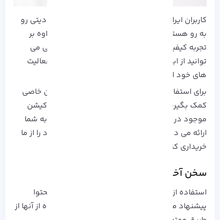
کاربران ایرانی برای استفاده از این ابزار ها با محدودیتی رو
به رو هستند. با خرید
سرور مجازی
از آذرسیس، علاوه بر
تجربه کیفیت بالا و قیمت مقرون به صرفه، به راحتی می
توانید از ابزارهای هوش مصنوعی نیز برای انجام فعالیت
های خود استفاده کنید!
برای استفاده بعضی از آنها نیاز است که از لوکیشن خاصی
کمک بگیرید.
آذرسیس
سرور های خود را از 60 لوکیشن
موجود در دنیا مانند فنلاند، هلند،
فرانسه
و غیره به شما
ارائه می دهد. شما می توانید لوکیشن مد نظر خود را از ما
خریداری کنید.
سخن آخر
استفاده از ابزار های هوش مصنوعی برای تولید محتوا
پیشنهاد می شود، چرا که نوشتن محتوا با استفاده از آنها از