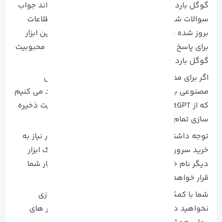
گوگل بارد به دلیل متصل بودن به اینترنت می تواند جواب
سوالات شما را با جستجو در آن و کمک گرفتن از اطلاعات
بروز شده جواب دهد. همچنین، صمیمیت بیشتر این ابزار
برای پاسخ دهی و استفاده از زبان طبیعی از دلایل محبوبیت
گوگل بارد می باشد.
اگر برای مدت زمان طولانی می خواهید که از هوش
مصنوعی برای تولید محتوا استفاده کنید، پیشنهاد می کنیم
که از ChatGPT استفاده کنید. چراکه این ابزار قابلیت ذخیره
سازی تمام چت های صورت گرفته را دارد.
توجه داشته باشید که برای استفاده از این دو ابزار نیاز به
خرید سرور مجازی خواهید داشت. در این بخش یک ابزار
دیگر نام خواهیم برد که به صورت رایگان در اختیار شما
قرار خواهد گرفت.
شما با کمک این ابزار دیگر نیاز به خرید شماره مجازی
نخواهید داشت و به راحتی می توانید به سایر ابزار های