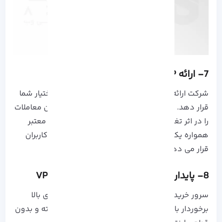
7- ارائه IP ثابت برای سرور مجازی ترید
شرکت ارائه دهنده موظف است تا IP ثابتی را در اختیار شما
قرار دهد. کاربران نمی توانند ریسک به هم خوردن معاملات
را در اثر تغییر IP بپذیرند. شرکت های ارائه دهنده معتبر
همواره یک IP ثابت از لوکیشن مد نظر را در اختیار کاربران
قرار می دهد.
8- پایداری و انعطاف پذیری سرور ترید VPS
سرور خریداری شده باید از انعطاف پذیری و پایداری بالا
برخوردار باشد. این سرور امکان دسترسی 24 ساعته و بدون