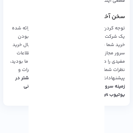
قطعی اینترنت را در اختیارتان قرار دهد.
سخن آخر
توجه کردن به چند نکته در مورد کیفیت خدمات ارائه شده
یک شرکت میزبانی می تواند موجب موفقیت آمیز بودن
خرید شما شود. اگر شما نیز به عنوان تریدر به دنبال خرید
سرور مجازی ترید هستید، این آموزش می تواند اطلاعات
مفیدی را در اختیارتان قرار دهد. ممنون که همراه ما بودید،
نظرات شما همواره سرلوحه کار ما است. منتظر نظرات و
پیشنهادات ارزشمند شما هستیم.
برای اطلاعات بیشتر در
زمینه سرویس های میزبانی وب می توانید به نشانی
یوتیوب Azarsys
مراجعه نمایید …