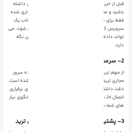
قبل از خرید، به موضوع
امنیت
سرور توجه ویژه ای داشته
باشید و مطمئن شوید که دسترسی سرویس خریداری شده
فقط برای شما و کاربران مورد تایید مجاز است. انتخاب یک
سرویس که با سیستم های پیشرفته محافظت می شود، می
تواند داده های شما را در برابر خطرات احتمالی ایمن نگه
دارد.
2- سرعت سرور ترید VPS
از مهم ترین فاکتور ها برای انتخاب سرویس دهنده سرور
مجازی ترید، توجه کردن به سرعت سرور خریداری شده است.
دقت داشته باشید که سرور باید حداکثر سرعت برای برقراری
اتصال 24 ساعته به اینترنت را داشته و بتواند پاسخگوی نیاز
های شما باشد.
3- پشتیبانی فنی 24 ساعته سرور مجازی ترید