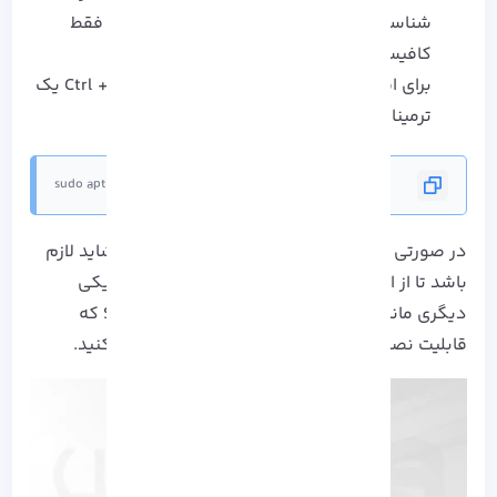
شناسایی کرده و سعی بر حل آن ها می کند، فقط
کافیست دستور را وارد کنید.
برای این کار با فشار دادن کلید های Ctrl + Alt + T یک
ترمینال باز کرده و دستور زیر را وارد کنید.
sudo apt-get install -f
در صورتی که مشکل شما با این روش حل نشد، شاید لازم
باشد تا از ابزارهای مدیریت بسته رابط کاربری گرافیکی
دیگری مانند، dpkg یا Synaptic Package Manager که
قابلیت نصب شدن از طریق ترمینال دارند را نصب کنید.