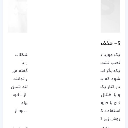
5- حذف بسته های متناقض
یک مورد به ظاهر ساده اما مهم دیگر در زمینه مشکلات
نصب نشدن اوبونتو، وجود 2 یا چند بسته متناقض با
یکدیگر است. بسته های متناقض به بسته هایی گفته می
شود که به دلیل وابستگی و یا مسائل امنیتی نمی توانند
در کنار یکدیگر نصب شوند، این بسته ها موجب کند شدن
و یا اختلال های دیگری باشند که توصیه می کنیم از apt-
get یا Synaptic Package Manager برای رفع این ایراد
استفاده کنید. برای حذف بسته های متضاد با apt-get از
روش زیر کمک بگیرید: