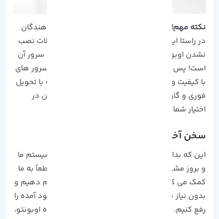
نکته مهم!
با توجه به تجربیات کاربران و توسعه دهندگان
در راستا این است که سریع ترین راه عبور از مشکلات نصب
نشدن اوبونتو و نصب نرم افزار در اوبونتو، نسخه سرور آن
است! پس یکی از بهترین پیشنهادات استفاده از
سرور های
با کیفیت و مقرون به صرفه آذرسیس
می باشد که با تحویل
فوری و گارانتی تضمین کیفیت و سرعت، هم اکنون در
اختیار شما عزیزان قرار دارد.
سخن آخر
این که بدانیم چه چیزی موجب آسیب رسیدن به سیستم ما
و بروز مشکلات نصب نشدن اوبونتو شده است قطعاً به ما
کمک می کند تا اقدامات اصلاحی را به درستی انجام دهیم و
بدون نیاز به نصب مجدد سیستم، خطا های به وجود آمده را
رفع کنیم. ما نیز در مقاله رفع مشکلات نصب نشده اوبونتو،