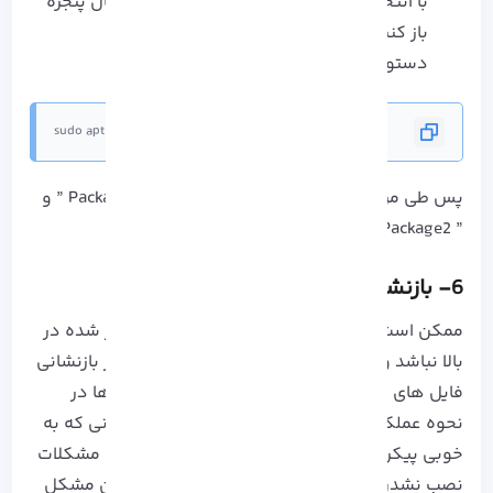
با انتخاب گزینه های Ctrl + Alt + T یک ترمینال پنجره
باز کنید.
دستور زیر را وارد کنید.
sudo apt-get remove package1 package2
پس طی مراحل بالا نام دو بسته متضاد را با ” Package1 ” و
” Package2 ” جا به جا کنید.
6- بازنشانی فایل های پیکربندی
ممکن است مشکل شما هیچ کدام از ایرادات ذکر شده در
بالا نباشد و مشکلات نصب نشدن اوبونتو ناشی از بازنشانی
فایل های پیکربندی سیستم تان باشد. این فایل ها در
نحوه عملکرد سیستم شما تاثیر زیادی دارند و زمانی که به
خوبی پیکربندی نشوند راه فراری از به وجود آمدن مشکلات
نصب نشدن اوبونتو نخواهید داشت! برای رفع این مشکل