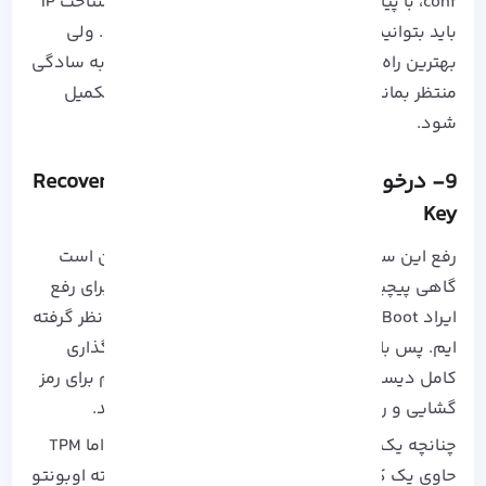
conf، با پیام خطا no-ip مواجه شدید، در صورت شناخت IP
باید بتوانید از طریق SSH به دستگاه متصل شوید. ولی
بهترین راه حل برای خطا های no-ip این است که به سادگی
منتظر بمانید تا به روز رسانی هر کدام از ایرادات تکمیل
شود.
9- درخواست Ubuntu Core Boot برای Recovery
Key
رفع این سری مشکلات نصب نشدن اوبونتو ممکن است
گاهی پیچیده به نظر برسد اما این گونه نیست و برای رفع
ایراد Ubuntu Core Boot هم چند مرحله ساده در نظر گرفته
ایم. پس با توجه به اینکه هنگام استفاده از رمز گذاری
کامل دیسک، ماژول TPM کلید های رمز گذاری لازم برای رمز
گشایی و راه اندازی دستگاه را ذخیره سازی می‌کند.
چنانچه یک درایو رمز گذاری شده شناسایی شده، اما TPM
حاوی یک کلید معتبر نباشد، فرآیند راه اندازی هسته اوبونتو