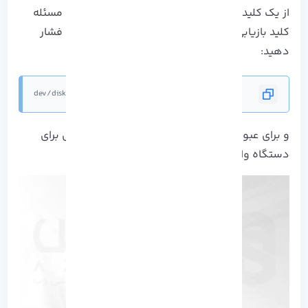
از یک کلید بازیابی درخواست می‌کند. برای حل این مسئله
کلید بازیابی دیسک را که به صورت خط زیر است را فشار
دهید:
/dev/disk/by-partuuid/c7f7971b
و برای عبور از این مرحله باید یک کلید بازیابی قبلی برای
دستگاه وارد کنید.