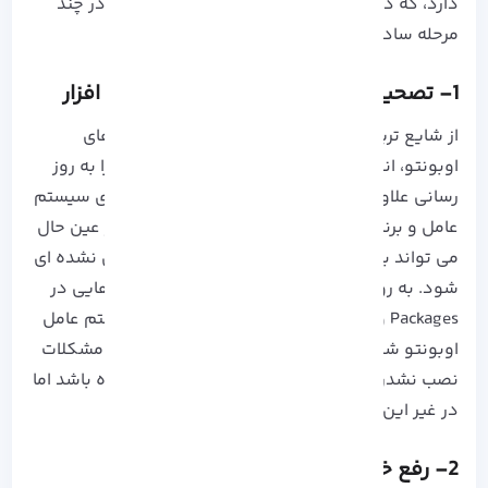
دارد، که در ادامه دلایل رایج و نحوه رفع آن ها را در چند
مرحله ساده مطالعه خواهید کرد:
1- تصحیح به روز رسانی های اشتباه نرم افزار
از شایع ترین دلایل بروز خرابی در سیستم عامل های
اوبونتو، انجام به روز رسانی های اشتباه است! زیرا به روز
رسانی علاوه بر این که ممکن است مزایا زیادی برای سیستم
عامل و برنامه های شما به همراه داشته باشد، در عین حال
می تواند باعث به وجود آمدن مشکلات پیش بینی نشده ای
شود. به روز رسانی های ناموفق می تواند تضاد هایی در
Packages و Libraries شود که قطعاً بر ثبات سیستم عامل
اوبونتو شما تأثیر بدی خواهد گذاشت. امیدواریم مشکلات
نصب نشدن اوبونتو شما در همین مرحله حل شده باشد اما
در غیر این صورت به سراغ مراحل بعدی بروید.
2- رفع خرابی های سخت افزاری