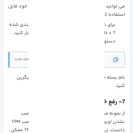
می توانید از dpkg-reconfigure یا ویرایش دستی خود فایل
استفاده کنید که در این مقاله ذکر شده است:
برای شروع ویرایش بازنشانی فایل های پیکربندی شده
Ctrl + Alt + T را فشار دهید و ترمینال جدید باز کنید.
دستور زیر را برای ویرایش وارد کنید.
sudo dpkg-reconfigure packagename
نام بسته مورد نظر خود را با ” Packagename ” جایگزین
کنید.
7- رفع خطای نصب TPM
از نمونه مشکلات رایج امروزی در سری مشکلات نصب
نشدن اوبونتو می توان به خطاهای رخ داده در نصب TPM
دانست، زیرا نصب Ubuntu Core 2x در دستگاه TPM ممکن