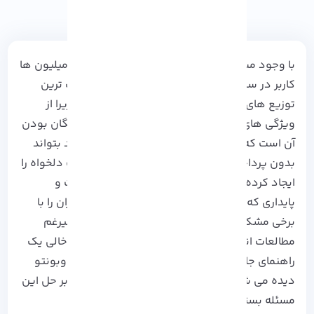
با وجود مشکلات نصب نشدن اوبونتو، هنوز هم میلیون ها
کاربر در سراسر جهان از
Ubuntu
که یکی از محبوب ترین
توزیع های
لینوکس
می باشد استفاده می کنند. زیرا از
ویژگی های خوب این سیستم عامل منبع باز و رایگان بودن
آن است که موجب می شود تا هرکسی که بخواهد بتواند
بدون پرداخت هزینه از آن استفاده کرده، تغییرات دلخواه را
ایجاد کرده و یا توزیع کند. اما با وجود ثبات، امنیت و
پایداری که دارد هنوز هم گاهی ممکن است کاربران را با
برخی مشکلات نصب نشدن
اوبونتو
مواجه کند. علیرغم
مطالعات انجام گرفته در این حوزه هنوز هم جای خالی یک
راهنمای جامع در نحوه حل مشکلات نصب نشدن اوبونتو
دیده می شد که
تیم آذرسیس
در این عنوان کمر بر حل این
مسئله بسته است! پس با ما همراه باشید…