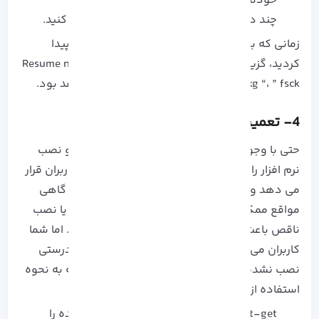
خودتان انتخاب نمایید.
چند دقیقه برای بازیابی اطلاعات اوبونتو صبر کنید.
زمانی که با موفقیت به حالت Recovery دسترسی پیدا
کردید، گزینه هایی مانند ” Resume normal boot “، ” clean
“، ” dpkg “، ” fsck ” برای شما قابل مشاهده خواهد بود.
4- تعمیر بسته ها با apt-get
حتی با وجود اینکه سیستم مدیریت بسته اوبونتو نصب
نرم افزار را به ساده ترین شکل ممکن در اختیار کاربران قرار
می دهد و سیستم را به روز نگه می دارد، باز هم گاهی
مواقع ممکن است در طول فرآیند به روز رسانی و یا نصب
ناقص باعث ایجاد مشکلاتی در سیستم شما شود. اما شما
کاربران می توانید برای تعمیر این بسته ها که به درستی
نصب نشده اند از apt-get استفاده کنید که ادامه به نحوه
استفاده از آن ها اشاره شده است.
apt-get به صورت خودکار مشکلات پیش آمده را