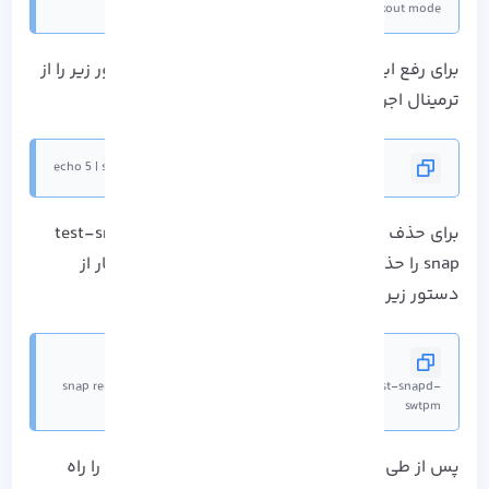
the TPM is in DA lockout mode
برای رفع این خطا باید TPM را پاک کنید! پس دستور زیر را از
ترمینال اجرا کنید:
echo 5 | sudo tee /sys/class/tpm/tpm0/ppi/request
برای حذف کامل نرم افزار TPM مورد test-snapd-swtpm
snap را حذف کرده و مجدد نصب کنید، برای این کار از
دستور زیر استفاده کنید:
snap remove test-snapd-swtpm --purge; snap install test-snapd-
swtpm
پس از طی مراحل بالا مجدد از سیستم مشکل ساز را راه