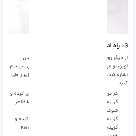
3- راه اندازی در حالت بازیابی
از دیگر روش های کشف و رفع مشکلات نصب نشدن
اوبونتو می توان به دسترسی به حالت های بازیابی سیستم
اشاره کرد، برای دسترسی به این حالت باید مراحل زیر را طی
کنید:
در مرحله اول کامپیوتر خود را مجدداً راه اندازی کرده و
گزینه Shift را نگه دارید تا منو Grub برای شما ظاهر
شود.
گزینه های Advanced را برای Ubuntu انتخاب کرده و
گزینه Recovery Mode را برای نسخه فعلی Kernel