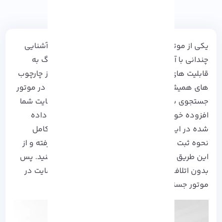
یکی از موتور های جستجو وب که به احتمال زیاد آشنایی
چندانی با آن ندارید بینگ است. موتور جستجو بینگ به
قابلیت های هوش مصنوعی آغشته شده و خارج از چارچوب
های همیشگی حرکت می کند که قطعاً ثبت سایت در موتور
جستجوی بینگ جذابیت خاصی را به عملکرد وب سایت شما
افزوده خواهد کرد. شما با مطالعه تیتر های بسط داده
شده در این مقاله
آذرسیس
می توانید به صورت کامل
نحوه ثبت سایت در موتور جستجوی بینگ را فرا گرفته و از
این طریق خودتان را به کاربران جدیدتری معرفی کنید. پس
بدون اتلاف وقت بیایید به سراغ روش های
ثبت سایت در
موتور جستجوی بینگ برویم.