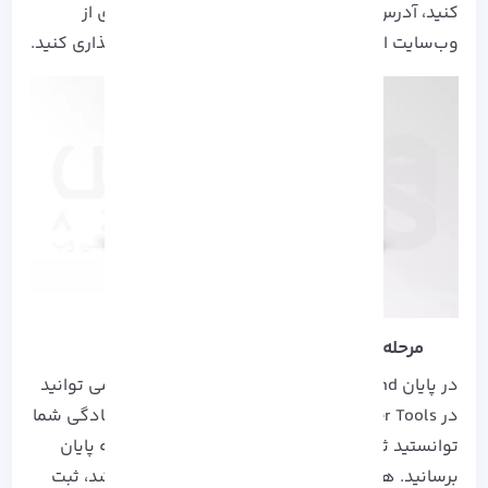
کنید، آدرس‌هایی که می‌خواهید برای فهرست‌بندی از
وب‌سایت ارسال کنید را در هر خط، تایپ و یا جای‌گذاری کنید.
مرحله سوم
در پایان Send را بزنید، با این کار Submit URLs را می توانید
در
Bing Webmaster Tools
ثبت کنید، به همین سادگی شما
توانستید ثبت سایت در موتور جستجوی بینگ را به پایان
برسانید. همان طور که پیش تر از این هم اشاره شد، ثبت