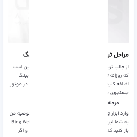
مراحل ثبت سایت در موتور جستجوی بینگ
از جالب ترین نکات در مورد موتور جستجو بینگ، این است
که روزانه تا 10000 آدرس صفحات را می توانید به بینگ
اضافه کنید، که در ادامه نحوه ارسال و ثبت سایت در موتور
جستجوی بینگ آمده است:
مرحله اول
وارد ابزار WebmasterBing شوید که برای این کار توصیه من
به شما این است که یک حساب در Bing Webmaster Tools
باز کنید که خوشبختانه این مورد خیلی آسان است و اگر