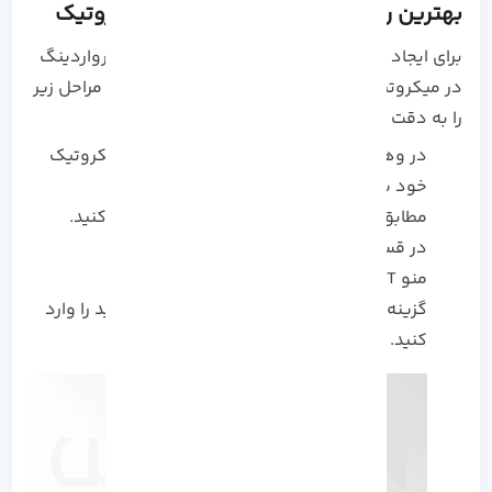
بهترین روش پورت فورواردینگ در میکروتیک
برای ایجاد این تغییر مسیر های سیستم پورت فورواردینگ
در میکروتیک، با استفاده از dst-nat، لازم است تا مراحل زیر
را به دقت دنبال کنید.
در وهله اول وارد سیستم یا
سرور مجازی میکروتیک
خود شوید.
مطابق با تصویر زیر، گزینه WebFig را انتخاب کنید.
در قسمت IP به بخش Firewall بروید.
منو NAT را انتخاب کنید.
گزینه Add New را انتخاب کرده و Record جدید را وارد
کنید.