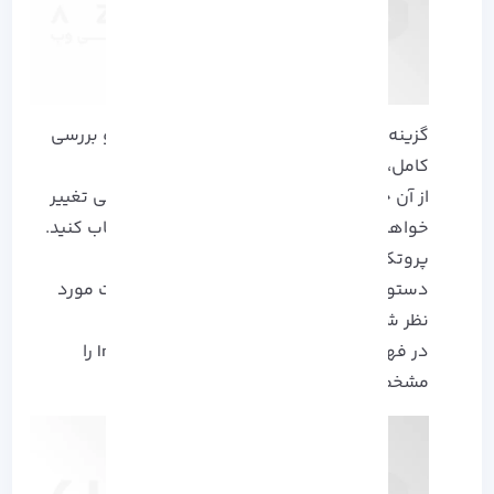
گزینه های موجود در پنجره جدید را با دقت و بررسی
کامل، تکمیل کنید.
از آن جایی که آدرس ای پی گیرنده به طور کلی تغییر
خواهد کرد لازم است تا زنجیره dstnat را انتخاب کنید.
پروتکل TCP را انتخاب کنید.
دستور Dst به صورت تخصصی می تواند پورت مورد
نظر شما را ارسال کند، برای مثال: Port 80
در فهرست Interface باید Incoming interface را
مشخص کنید، برای مثال: WAN