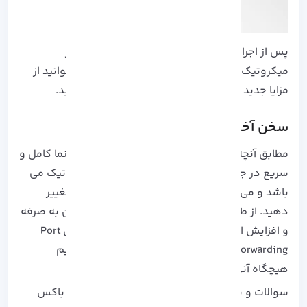
پس از اجرا مراحل بالا، عملیات Port Forwarding در
میکروتیک
به درستی به پایان رسیده است و می توانید از
مزایا جدید ایجاد شده در سیستم تان استفاده کنید.
سخن آخر
مطابق آنچه که مشاهده کردید این مقاله یک راهنما کامل و
سریع در جهت تسلط پورت فورواردینگ در میکروتیک می
باشد و می توانید به راحتی مسیر ترافیک داده را تغییر
دهید. از طرفی دسترسی آسان، هزینه های مقرون به صرفه
و افزایش امنیت شبکه، از مزایا بی نظیر بهره مندی Port
Forwarding در میکروتیک است که توصیه می کنیم
هیچگاه آنها را از دست ندهید.
سوالات و پیشنهاداتی که در نظر دارید را از طریق باکس