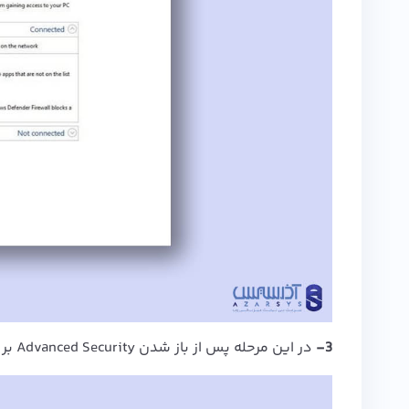
3-
در این مرحله پس از باز شدن Advanced Security بر روی گزینه Outbound Rules در سمت چپ کلیک کنید.