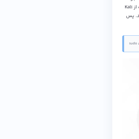
کردن کلمه Searchsploit اجرا خواهد شد، اما با این وجود ممکن است تمایل داشته باشید تا به دلایل مختلفی مانند استفاده از Kali
ید. پس
sudo a