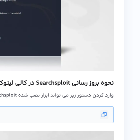
نحوه بروز رسانی Searchsploit در کالی لینوکس
وارد کردن دستور زیر می تواند ابزار نصب شده Searchsploit شما در کالی لینوکس را بروز رسانی کند: