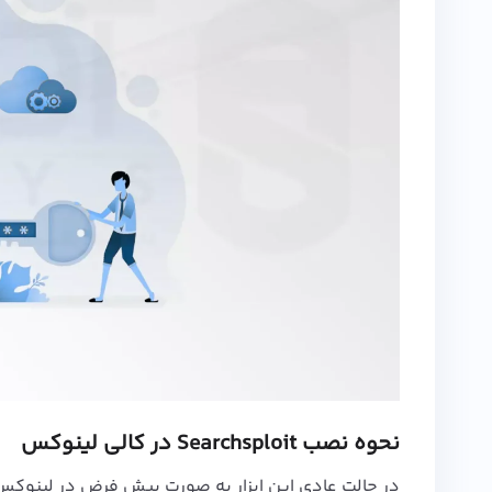
نحوه نصب Searchsploit در کالی لینوکس
در حالت عادی این ابزار به صورت پیش فرض در
لینوکس