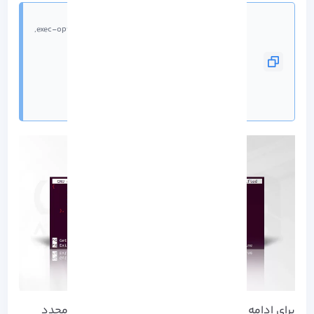
}
برای ادامه مراحل نصب Kubernetes روی اوبونتو، مجدد