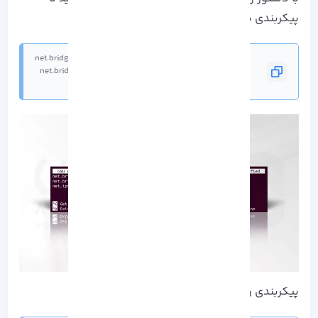
پیکربندی شبکه Kubernetes را انجام دهید:
net.ipv4.ip_forward = 1
پیکربندی را مجدد بارگیری کنید: