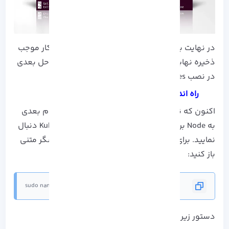
در نهایت برنامه را مجدد راه اندازی کنید، زیرا این کار موجب
ذخیره نهایی Hostname خواهد شد. سپس به مراحل بعدی
در نصب Kubernetes روی اوبونتو بروید:
راه اندازی Kubernetes در Master Node
اکنون که نام هاست را تنظیم کرده اید باید در قدم بعدی
به Node بروید و مراحل اولیه سازی را در Kubernetes دنبال
نمایید. برای این کار فایل Kubelet را در یک ویرایشگر متنی
باز کنید:
sudo nano /etc/default/kubelet
دستور زیر را به فایل اضافه کنید و ادامه دهید: