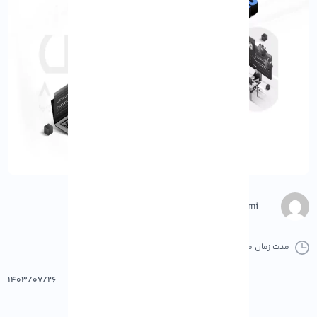
Negar Gerami
مدت زمان مطالعه :
0 دقیقه
0 کامنت
پرینت
۱۴۰۳/۰۷/۲۶