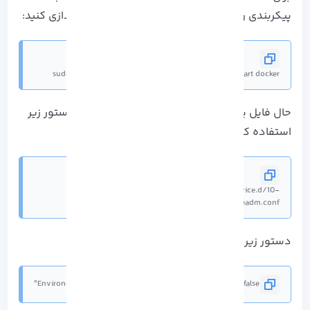
پیکربندی را بارگیری کرده و Docker را مجدد راه اندازی کنید:
sudo systemctl daemon-reload & sudo systemctl restart docker
حال فایل پیکربندی در Kubeadm را باز کنید و از دستور زیر
استفاده کنید:
sudo nano /etc/systemd/system/kubelet.service.d/10-
kubeadm.conf
دستور زیر را اضافه کرده و ادامه دهید:
Environment="KUBELET_EXTRA_ARGS=--fail-swap-on=false"