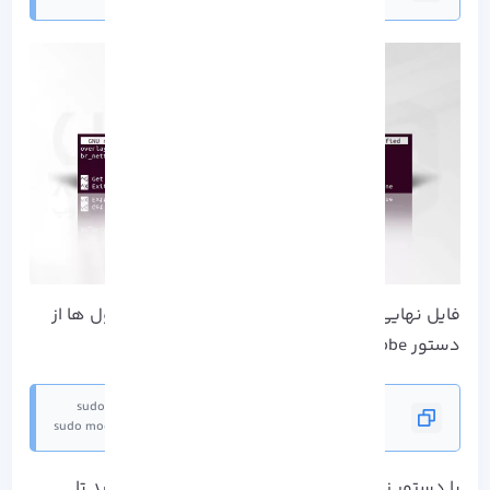
فایل نهایی را ذخیره کنید و برای اضافه کردن ماژول ها از
دستور Modprobe استفاده نمایید:
sudo modprobe br_netfilter
با دستور زیر فایلی به نام Kubernetes.conf باز کنید تا