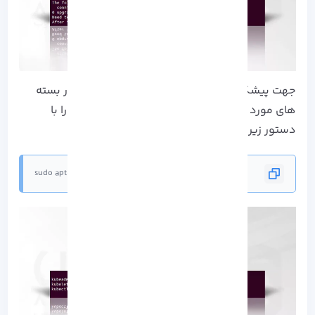
جهت پیشگیری کامل از نصب، ارتقا یا حذف خودکار بسته‌
های مورد نظر در نصب Kubernetes روی اوبونتو، را با
دستور زیر علامت گذاری کنید:
sudo apt-mark hold kubeadm kubelet kubectl