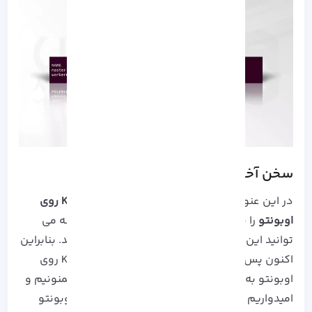
سخن آخر
در این عنوان به صورت تخصصی
نصب Kubernetes روی
اوبونتو
را بررسی کردیم و توضیح دادیم که چگونه می
توانید این نصب را به ساده ترین حالت انجام دهید. بنابراین
اکنون پس از طی این مراحل باید نصب Kubernetes روی
اوبونتو به درستی انجام پذیرد. از همراهی شما ممنونیم و
امیدواریم تجربه خوبی از نصب Kubernetes روی اوبونتو