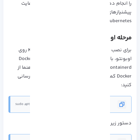
را انجام دهید، اما به یاد داشته باشید که بدون رعایت
پیشنیازهای ذکر شده ممکن است در مراحل نصب
Kubernetes با مشکل رو به رو شوید:
مرحله اول: راه اندازی Docker
برای نصب Kubernetes در مراحل نصب Kubernetes روی
اوبونتو، باید موتور کانتینری سازگار با CRI مانند Docker
،Containerd یا CRI-O داشته باشیم که در این راهنما از
Docker کمک میگیریم. ابتدا لیست داکرها را بروز رسانی
کنید:
sudo apt update
دستور زیر را برای نصب Docker وارد کنید: