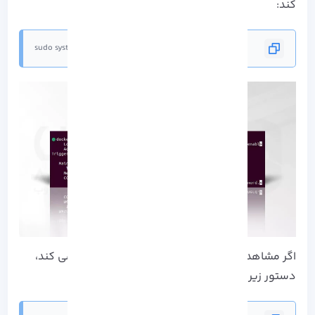
کند:
sudo systemctl status docker
اگر مشاهده کردید که Docker در حال حاضر کار نمی کند،
دستور زیر را بکار ببرید: