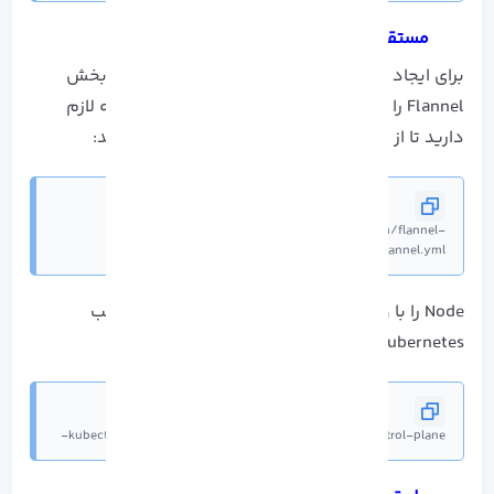
مستقر کردن شبکه Pod در Cluster
برای ایجاد هماهنگی بین Nodes در Cluster، باید بخش
Flannel را به Node اصلی هدایت کنید که در نتیجه لازم
دارید تا از Kubectl برای نصب Flannel کمک بگیرید:
kubectl apply -f https://github.com/flannel-
io/flannel/releases/latest/download/kube-flannel.yml
Node را با وارد کردن دستور زیر پاک کنید و به نصب
Kubernetes روی اوبونتو ادامه دهید:
kubectl taint nodes --all node-role.kubernetes.io/control-plane-