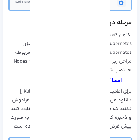
sudo systemctl start docker
مرحله دوم: نصب Kubernetes
اکنون که به نصب Kubernetes در گام های نصب
Kubernetes روی اوبونتو، رسیدیم برای افزودن مخزن
Kubernetes به لیست منابع APT و نصب ابزارهای مربوطه
مراحل زیر را دنبال کنید تا Kubernetes بر روی تمام Nodes
ها نصب شود:
امضا کلید Kubernetes
برای اطمینان از اینکه نرم افزار معتبری از Kubernetes را
دانلود می کنید، باید Signing Key را دانلود کنید. فراموش
نکنید که در هر Node باید از دستور Curl جهت دانلود کلید
و ذخیره کردن آن کمک بگیرید که در این آموزش به صورت
پیش فرض /etc/apt/keyrings/ در نظر گرفته شده است: