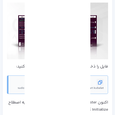
فایل را ذخیره کنید و Kubelet را دوباره راه اندازی کنید:
sudo systemctl daemon-reload &  sudo systemctl restart kubelet
اکنون Cluster را با Typing مقدار دهی اولیه و یا به اصطلاح
Initialize کنید: