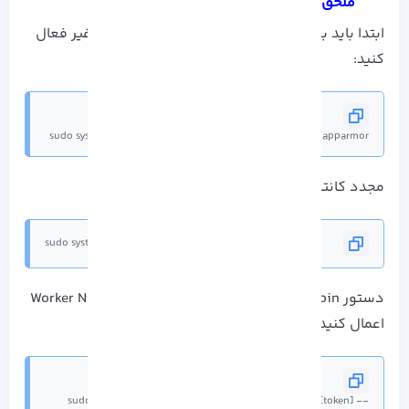
ملحق کردن Worker Node به Cluster
ابتدا باید با دستور بعدی AppArmor را متوقف و غیر فعال
کنید:
sudo systemctl stop apparmor && sudo systemctl disable apparmor
مجدد کانتینر را به راه بیندازید:
sudo systemctl restart containerd.service
دستور Kubeadm join را از این مرحله بر روی Worker Nodes
اعمال کنید:
sudo kubeadm join [master-node-ip]:6443 --token [token] --