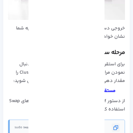
خروجی دستور بالا اطلاعات Basic Deployment را به شما
نشان خواهد داد.
مرحله سوم: Deploy کردن Kubernetes
برای استقرار و یا به اصطلاح Deploy کردن باید با دنبال
نمودن مراحل زیر ابتدا تنظیمات را وارد کرده و Cluster را
مقدار دهی کنید تا بتوانید به Worker Node متصل شوید:
مستقر کردن Kubernetes
از دستور Swapoff برای غیر فعال کردن تمام فضاهای Swap
استفاده کنید:
sudo swapoff -a