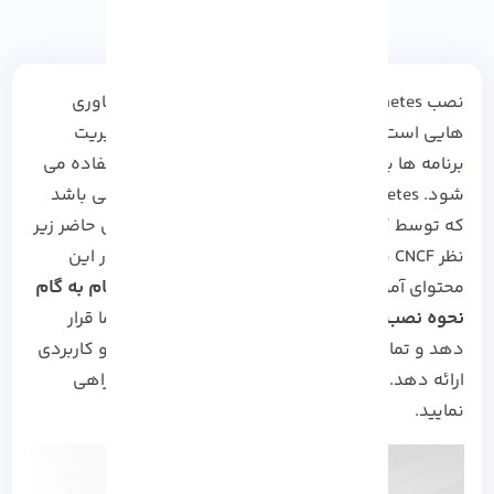
نصب
Kubernetes
روی
اوبونتو
از نوآورانه ترین فناوری
هایی است که جهت استقرار، مقیاس گذاری و مدیریت
برنامه ها بدون در نظر گرفتن پلتفرم زیربنایی استفاده می
شود. Kubernetes یک برنامه متن باز و مدیریتی می باشد
که توسط گوگل توسعه داده شده است و در حال حاضر زیر
نظر CNCF به کارایی خود ادامه می دهد. تیم ما در این
محتوای آموزشی تصمیم دارد
دستورالعمل های گام به گام
نحوه نصب Kubernetes در اوبونتو
را در اختیار شما قرار
دهد و تمام مراحل را به صورت ساده سازی شده و کاربردی
ارائه دهد. برای اطلاعات بیشتر می توانید ما را همراهی
نمایید.