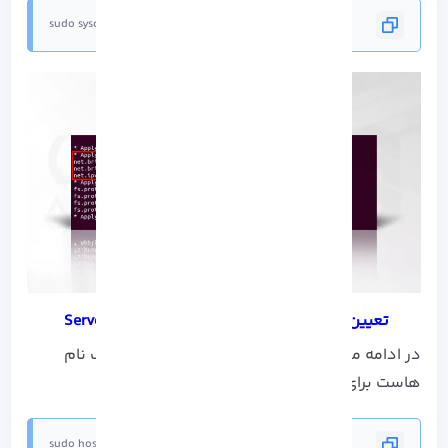
sudo sysctl --system
تعیین نام هاست مخصوص برای هر Server Node
در ادامه مراحل نصب Kubernetes روی اوبونتو یک نام
هاست برای Node اصلی تعیین کنید:
sudo hostnamectl set-hostname master-node