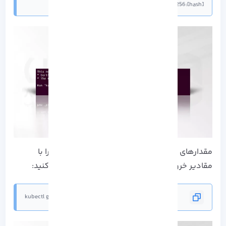
discovery-token-ca-cert-hash sha256:[hash]
مقدارهای [master-node-ip]، [token] و [hash] را با
مقادیر خروجی فرمان در Kubeadm join جایگزین کنید:
kubectl get nodes