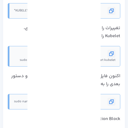
KUBELET_EXTRA_ARGS="--cgroup-driver=cgroupfs"
تغییرات را ذخیره کنید و برای انجام دادن پیکربندی،
Kubelet را دوباره راه اندازی کنید:
sudo systemctl daemon- reload & sudo systemctl restart kubelet
اکنون فایل پیکربندی Daemon Docker را باز کنید و دستور
بعدی را به آن اضافه نمایید:
sudo nano /etc/docker/daemon.json
Configuration Block را اضافه کنید: