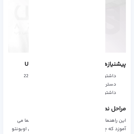
پیشنیازهای نصب Kubernetes در Ubuntu
داشتن حداقل دو سرور برای اجرا اوبونتو 22.04
دسترسی کامل به Command-line
داشتن یک حساب کاربری با امتیاز Sudo
مراحل نصب Kubernetes روی اوبونتو
این راهنما تنها با دنبال کردن چند مرحله زیر به شما می
آموزد که چگونه می توانید نصب Kubernetes روی اوبونتو