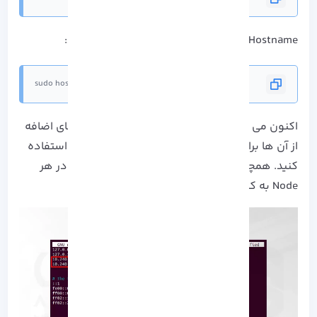
Hostname را برای اولین Worker Node تعیین کنید:
sudo hostnamectl set-hostname worker01
اکنون می توانید در صورت وجود Worker Node های اضافه
از آن ها برای داشتن Hostname های منحصر بفرد استفاده
کنید. همچنین قابلیت ویرایش کردن فایل میزبان در هر
Node به کمک آدرس های IP را خواهید داشت: