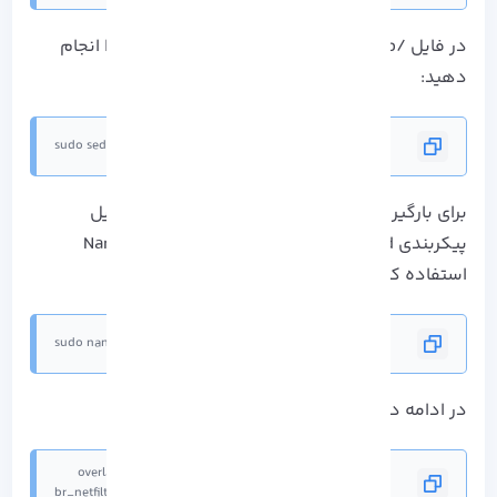
در فایل /etc/fstab با دستور SED تنظیمات لازم را انجام
دهید:
sudo sed -i '/ swap / s/^\(.*\)$/#\1/g' /etc/fstab
برای بارگیری ماژول های کانتینر از باز کردن یک فایل
پیکربندی Containerd در ویرایشگر متنی مانند Nano
استفاده کنید:
sudo nano /etc/modules-load.d/containerd.conf
در ادامه دستورات زیر را به فایل اضافه کنید:
br_netfilter