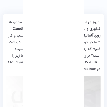
امروز در این آموزش تصمیم داریم تا شما را با یک مجموعه
فناوری و تکنولوژی محبوب آشنا کنیم!
نصب Cloudlinux
روی آلمالینوکس
می تواند یکی از نیازهای مبرم کسب و کار
شما در حوزه کار با هاستینگ باشد. اما چگونه باید دریافت
کنیم که زمان تبدیل
آلمالینوکس
به Cloudlinux رسیده
است؟ برای رسیدن به پاسخ این سوالات باید راهنما زیر را
مطالعه کنید و با ما همراه باشید تا مراحل نصب
Cloudlinux
در Almalinux را پیش ببریم.