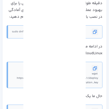
دقیقه طول می کشد و ویژگی های امنیتی فراوانی را برای
بهبود عملکرد سیستم های شما ارائه می کند. برای آمادگی
در نصب باید بروز رسانی سرور را با دستور زیر انجام دهید:
sudo dnf update -y
در ادامه می توانید با سطر بعدی اسکریپت تبدیل
CloudLinux را دانلود کنید:
wget 
sh cldeploy -k activation_key
حال ما یک مجوز مبتنی بر IP در دست داریم: