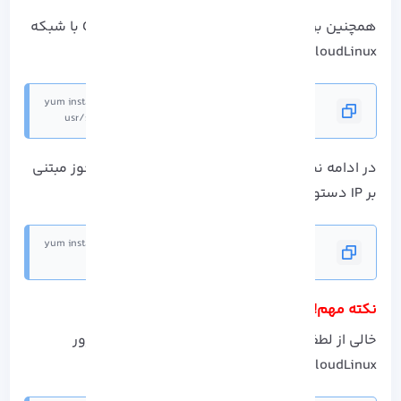
همچنین برای ثبت سرور CloudLinux OS Shared 8 با شبکه
CloudLinux می توانید سطر پایین را بکار بگیرید:
/usr/sbin/rhnreg_ks --activationkey=activation key
در ادامه نصب CloudLinux روی آلمالینوکس با مجوز مبتنی
بر IP دستور زیر را بزنید:
/usr/sbin/clnreg_ks --force
نکته مهم!
خالی از لطف نیست که پس از اتمام مراحل بالا، سرور
CloudLinux را مجدد با دستور زیر آپدیت کنید: