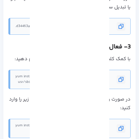
یا تبدیل سرور مشترک در سیستم استفاده کنید:
12314-d34463a182fede4f4d7e140f1841bcf2.
3- فعال سازی لایسنس پس از نصب
با کمک کلید مرحله قبل ثبت سرور مشترک را انجام دهید:
/usr/sbin/rhnreg_ks --activationkey=activation key
در صورت وجود مجوزهای IP با Clnreg_ks دستور زیر را وارد
کنید:
/usr/sbin/clnreg_ks --force