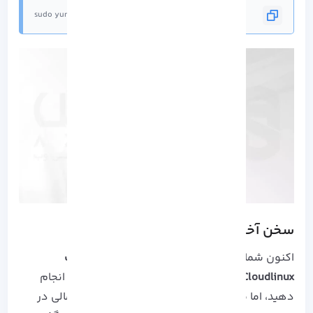
sudo yum update -y
سخن آخر
اکنون شما با گذراندن مراحل بالا توانسته اید
نصب
Cloudlinux روی آلمالینوکس
بدون هیچ دردسری انجام
دهید، اما می توانید در خصوص ایرادات فنی احتمالی در