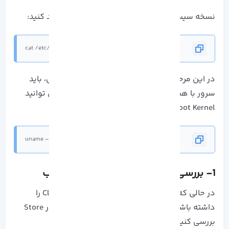
نسخه سیستم عامل را بررسی کرده و نصب را تایید کنید:
cat /etc/os-release
در این مرحله از نصب Cloudlinux روی آلمالینوکس، باید
سرور با هسته CloudLinux OS LVE کار کند که می توانید
Boot Kernel را بررسی کنید:
uname -r
1- بررسی و تنظیم CLDeploy پس از نصب
در حالی که اسکریپت شما وظیفه حذف CloudLinux را
داشته باشد، می توانید CentOS / AlmaLinux را در Store
بررسی کنید: