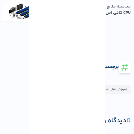
محاسبه منابع مورد نیاز سرور: چقدر رم و
CPU کافی اس...
برچسب ها
آموزش های AlmaLinux
آموزش های CloudLinux
0
دیدگاه و پرسش
ثبت دیدگاه یا پرسش