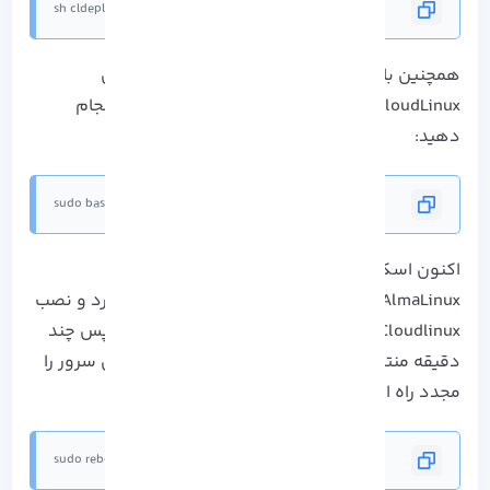
sh cldeploy -i
همچنین باید دقت داشته باشید که عملیات تبدیل
CloudLinux به آلمالینوکس را باید با امتیاز Root انجام
دهید:
sudo bash cloudlinux_install.sh
اکنون اسکریپت دریافتی به صورت خودکار نصب
AlmaLinux شما را به CloudLinux تبدیل خواهد کرد و نصب
Cloudlinux روی آلمالینوکس تکمیل خواهد شد. پس چند
دقیقه منتظر بمانید تا عملیات تکمیل شود. سپس سرور را
مجدد راه اندازی کنید:
sudo reboot