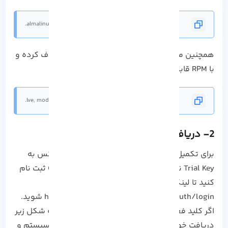
almalinux-release/centos-release/release-notes/logos.
همچنین می توانید با دستور بعدی بسته ها را حذف کرده و
با RPM قابلیت Hostinglimits Mod را حذف نمایید:
lve, mod hostinglimits, lve-stats, and lvemanager.
2- دریافت مجوز آزمایشی پس از نصب
برای تکمیل شدن نصب CloudLinux روی آلمالینوکس به
Trial Key نیاز داریم. پس در CloudLinux Network ثبت نام
کنید تا لینکی برای شما ارسال شود و وارد آدرس
https://cln.cloudlinux.com/console/auth/login شوید.
اگر کلید فعال سازی آزمایشی را وارد کنید، خطی به شکل زیر
دریافت خواهید کرد که می توانید از آن برای ثبت سیستم و