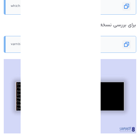
# which varnishd
رای بررسی نسخه Varnish دستور زیر را وارد کنید:
# varnishd -V