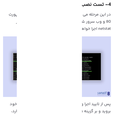
نصب Varnish در Cpanel
در این مرحله می توانید بررسی کنید که Varnish بر روی پورت
80 و وب سرور شما بر روی پورت 8080 به وسیله دستور
netst اجرا خواهد شد.
پس از تایید اجرا و نصب Varnish در Cpanel، به سی پنل خود
بروید و بر گزینه Tweak Settings که در نوار کناری قرار دارد،