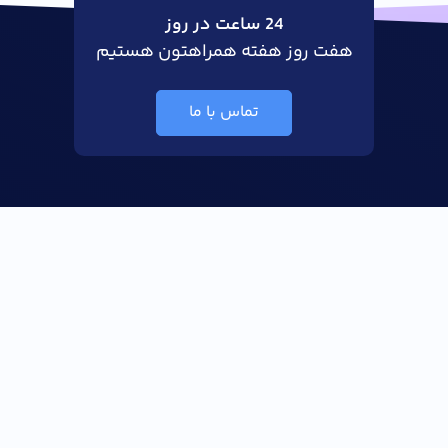
24 ساعت در روز
هفت روز هفته همراهتون هستیم
تماس با ما
با سرویس های متنوع ما همیشه بروز باشید!تلفن تماس و پشتیبانی:
04136569852
آذرسیس
میزبانی وب