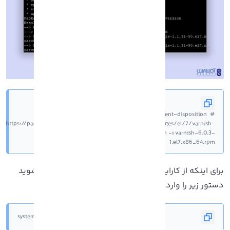
# wget --content-disposition 
https://packagecloud.io/varnishcache/varnish60lts/packages/el/7/varnish-
6.0.3-1.el7.x86_64.rpm/download.rpm# rpm -i varnish-6.0.3-
1.el7.x86_64.rpm
برای اینکه از کارایی و نصب Varnish در Cpanel مطمئن شوید
ستور زیر را وارد کنید:
# systemctl status varnish