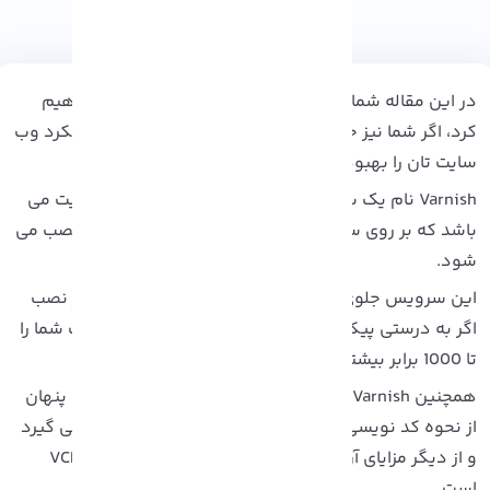
در این مقاله شما را با نصب varnish در Cpanel آشنا خواهیم
رد، اگر شما نیز جزو کاربرانی هستید که می خواهید عملکرد وب
ایت تان را بهبود ببخشید، این آموزش برای شماست!
Varnish نام یک سرویس رایگان و شتاب دهنده وب سایت می
اشد که بر روی سرور های وب و ماشین های گوناگون نصب می
ود.
ین سرویس جلوی وب سایت شما قرار می گیرد و پس از نصب
گر به درستی پیکربندی شود، می تواند سرعت وب سایت شما را
10 برابر بیشتر کند!
همچنین Varnish برای قابلیت عملکرد کنترل رفتار حافظه پنهان
ز نحوه کد نویسی و ساختار بندی وب سایت شما کمک می گیرد
و از دیگر مزایای آن انعطاف پذیر بودن در زمان کانفیگ VCL
ست.