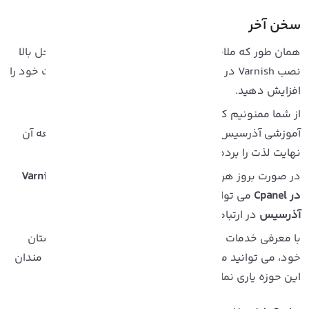
خن آخر
مان طور که ملاحظه کردید می توانید با استفاده از مراحل بالا
نصب Varnish در Cpanel را پیش برده و سرعت وب سایت خود را
فزایش دهید.
ز شما ممنونیم که تا پایان این مقاله، از سری وبلاگ های
موزشی آذرسیس همراه ما بودید، امیدواریم که از مطالعه آن
هایت لذت را برده باشید.
ر صورت بروز هرگونه ایراد یا اشکال در
مراحل نصب Varnish
 Cpanel
می توانید از طریق ارسال تیکت با کارشناسان
ذرسیس
در ارتباط باشید.
ا معرفی خدمات و وبلاگ های آموزشی آذرسیس به دوستان
ود، می توانید ما را در امر خدمات رسانی بیشتر به علاقه مندان
ین حوزه یاری نمایید.