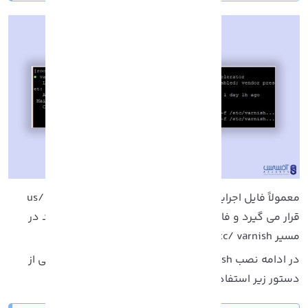
معمولاً فایل اجرایی در مسیر هایی مثل us/ sbin/ varnishd
رار می گیرد و فایل هایی که می خواهید پیکربندی کنید در
یر etc/ varnish هستند.
در ادامه نصب Varnish در Cpanel، برای تایید مسیر اجرایی از
ستور زیر استفاده کنید: