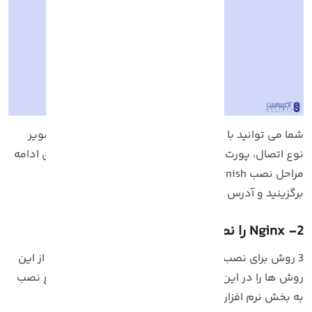
ما می توانید با گزینه های پیکربندی موجود در این تصویر
وع اتصال، پورت و اتصال به سرور را تنظیم کنید، اما برای ادامه
مراحل نصب Varnish در Cpanel، باید SSH بدون اتصال را
رگزینید و آدرس IP خود را وارد کنید.
Ng را نصب کنید
3 روش برای نصب Nginx در سی پنل وجود دارد که یکی از این
وش ها را در این قسمت برای شما آورده ایم، برای شروع نصب
ه بخش نرم افزار WHM بروید.