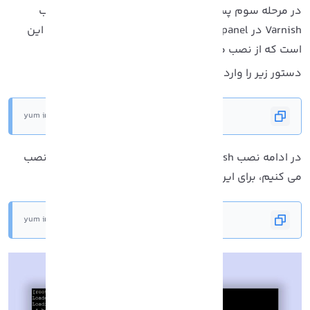
در مرحله سوم پس از نصب PuTTY و Nginx به سراغ نصب
Varnish در Cpanel می رویم، اولین مرحله نصب Varnish این
ست که از نصب مخزن EPEL مطمئن شوید.
ستور زیر را وارد کنید:
# yum install -y epel-release
در ادامه نصب Varnish در Cpanel باید بسته Pygpme را نصب
ی کنیم، برای این کار دستورات زیر را وارد کنید:
# yum install pygpgme yum-utils