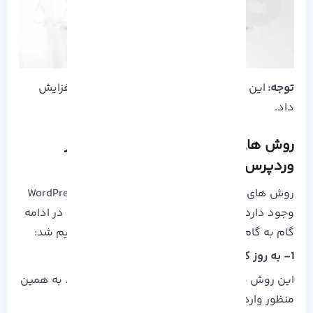
توجه:
این سطح را نمی توان بیشتر از
Site Tools
افزایش
داد.
روش های افزایش مقدار حداکثر آپلود در
وردپرس
روش های متفاوتی برای حداکثر اندازه آپلود در
WordPress
وجود دارد که بیشتر شامل ویرایش فایل هستند. در ادامه
گام به گام با نحوه اعمال این تغییرات آشنا خواهیم شد:
1- به روز کردن فایل htaccess
این روش با ویرایش فایل
htaccess
تغییر می کند. به همین
منظور وارد کنترل پنل میزبانی شوید، در قسمت