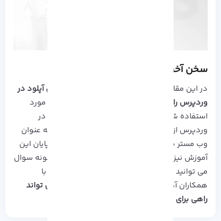
سخن آخر
در این مقاله سعی در توضیح عنوان چ
گونه میزان آپلود در
وردپرس را افزایش دهیم؟
داشتیم که امیدواریم مورد
استفاده شما عزیزان قرار گرفته باشد. میزان آپلود در
وردپرس از مهم ترین مسائلی است که نیاز است به عنوان
وب مستر به آن توجه داشته باشید. ممنون که تا پایان این
آموزش نیز همراه ما بودید، در صورت داشتن هرگونه سوال
می توانید از قسمت نظرات به وسیله ارسال تیکت با
همکاران
آذرسیس
در ارتباط باشید.
نظرات شما می تواند
راهی برای پیشرفت شرکت و تیم ما باشد…