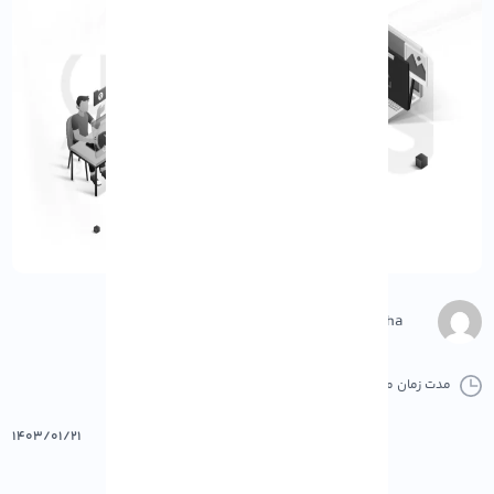
M.Gharepasha
مدت زمان مطالعه :
0 دقیقه
0 کامنت
پرینت
۱۴۰۳/۰۱/۲۱