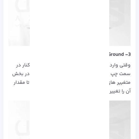
3- Site Ground
وقتی وارد قسمت Site Ground می شوید، از نوار کنار در
سمت چپ به DEV سپس به PHP Manager بروید، در بخش
متغییر های PHP می توانید از فیلتر استفاده کنید تا مقدار
آن را تغییر دهید.