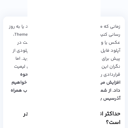
زمانی که می خواهید یک وب سایت
وردپرس
ایجاد یا به روز
رسانی کنید، در طی مراحل نیاز به آپلود Themes ،Plugins،
عکس یا ویدیو خواهید داشت! بنابراین ممکن است در
آپلود فایل های بزرگ با مشکل محدودیت میزان آپلودی از
پیش برای وردپرس تعیین شده است رو به رو شوید. اما
نگران این موضوع نباشید زیرا به سادگی می توان لیمیت
قراردادی را شکست و ادامه داد.
در این آموزش نحوه
افزایش میزان آپلود در وردپرس را به شما آموزش خواهیم
داد. از شما دعوت می کنیم تا پایان این مقاله جذاب همراه
آذرسیس باشید…
حداکثر اندازه آپلود فایل در وردپرس چقدر
است؟