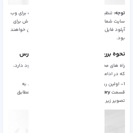
توجه:
تنظیم مقدار بالا در متغییر PHP ممکن است برای وب
سایت شما خوب نباشد، زیرا همواره هکر ها در تلاش برای
آپلود فایل هایی با حجم زیاد و تحریف عملکرد تان خواهند
بود.
نحوه بررسی حداکثر مقدار آپلود در وردپرس
راه های مختلف برای بررسی آپلود در وردپرس وجود دارد،
که در ادامه به شرح آن ها خواهیم پرداخت:
1- اولین روش مراجعه به داشبورد وردپرس است. به
قسمت
Media Library
به
Add New
بروید. سپس مطابق
تصویر زیر مقدار حداکثر را مشاهده می کنید: