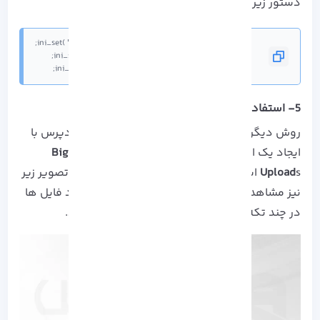
دستور زیر را برای افزایش مقدار آپلود وارد کنید.
@ini_set( 'memory_limit', '15M' );
5- استفاده از افزونه وردپرس
روش دیگر برای افزایش حداکثر اندازه آپلود در وردپرس با
ایجاد یک افزونه است. در این مثال از افزونه
Big File
Upload
s استفاده خواهیم کرد. همان طور که در تصویر زیر
نیز مشاهده می کنید این افزونه می تواند با آپلود فایل ها
در چند تکه کوچک تر محدودیت آپلود را دور بزنید.