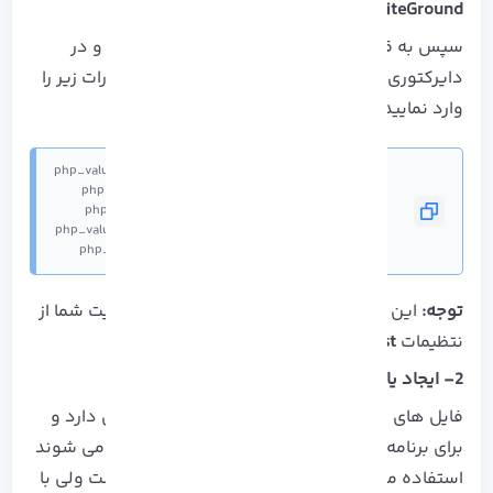
SiteGround
بخش
Site Tools
را باز کنید.
سپس به قسمت
File Manager
و
htaccess
بروید، و در
دایرکتوری ریشه سایت خود پیدا کنید. بعد دستورات زیر را
وارد نمایید.
php_value max_input_time 300
توجه:
این روش در صورتی جواب می دهد که سایت شما از
نتظیمات
PHP Ultrafast
پشتیبانی کند.
2- ایجاد یا ویرایش فایل php.ini , user.ini
فایل های ini اطلاعات پیکربندی PHP ها را نگه می دارد و
برای برنامه هایی مانند وردپرس که روی PHP اجرا می شوند
استفاده می کند. فایل اولیه استاندارد php.ini است ولی با