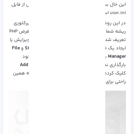
این حال بسیاری از پلاگین و تم های جدید وردپرس از فایل
user.ini استفاده می کنند.
در این روش اگر هیچ کدام از فایل های ini در دایرکتوری
ریشه شما موجود نباشد، سایت از تنظیمات پیش فرض PHP
تعریف شده سرور تان استفاده خواهد کرد. برای ویرایش یا
ایجاد یک فایل ini به قسمت
Site Tools
سپس
Site
و
File
Manager
بروید، و پوشه ریشه را برای وب سایت خود
بارگذاری نمایید. در همین قسمت روی گزینه
Add New
کلیک کرده، و
php.ini
یا
user.ini
را تایپ کنید، تا به همین
راحتی برای فایل خود یک نام تعیین کنید.