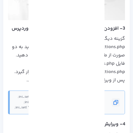
3- افزودن کد به فایل functions.php در Theme وردپرس
گزینه دیگر برای افزایش مقدار این است که فایل
functions.php را ویرایش کنید. این کار را می توانید به دو
صورت از طریق FTP یا مدیریت فایل هاست انجام دهید.
فایل functions.php باید در ~/wp-
content/themes/yourtheme/functions.php قرار گیرد.
پس از ویرایش فایل دستور زیر را در آن قرار دهید.
@ini_set( 'max_execution_time', '300' );
4- ویرایش فایل wp-config.php