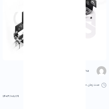
M.Gharepasha
مدت زمان مطالعه :
0 دقیقه
0 کامنت
پرینت
۱۴۰۳/۰۸/۱۹