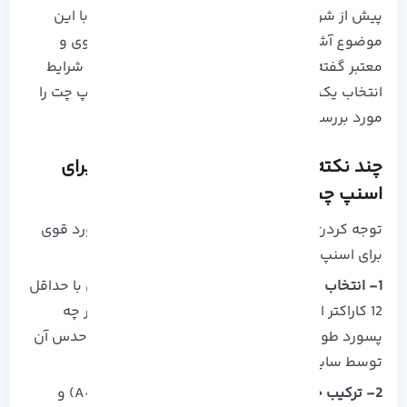
پیش از شروع به مراحل ساخت پسورد، بهتر است با این
موضوع آشنا شوید که اصلا به چه پسورد هایی قوی و
معتبر گفته می شود؟ در این بخش پس از بررسی شرایط
انتخاب یک رمز عبور قوی، مراحل ساخت ـن در اسنپ چت را
مورد بررسی قرار خواهیم داد:
چند نکته مهم برای ساخت پسورد قوی برای
اسنپ چت
توجه کردن به این موارد می تواند در انتخاب پسورد قوی
برای اسنپ چت کمک کننده باشد:
1- انتخاب یک پسورد طولانی:
سعی کنید پسوردی با حداقل
12 کاراکتر انتخاب کنید. در نظر داشته باشید که هر چه
پسورد طولانی‌تر باشد، قدرتمند تر بوده و احتمال حدس آن
توسط سایر افراد کم خواهد بود.
2- ترکیب حروف بزرگ و کوچک:
از حروف بزرگ (A-Z) و