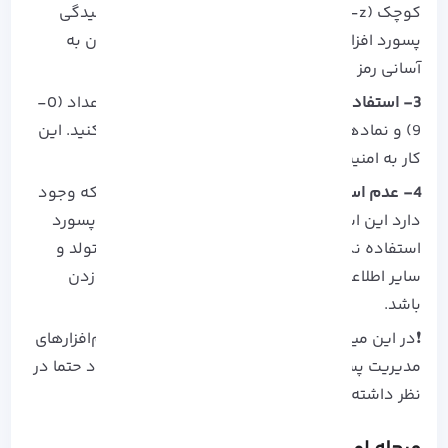
کوچک (a-z) به طور همزمان استفاده کنید تا پیچیدگی
پسورد افزایش یابد. در این صورت مجددا نمی توان به
آسانی رمز را حدس زد.
3- استفاده از اعداد و نمادها:
در پسورد خود از اعداد (0-
9) و نمادهای موجود (!@#$%^&*) نیز استفاده کنید. این
کار به امنیت بیشتر پسورد کمک خواهد کرد.
4- عدم استفاده از اطلاعات شخصی:
نکته مهمی که وجود
دارد این است، هرگز از اطلاعات شخصی خود برای پسورد
استفاده نکنید. این اطلاعات می تواند نام ، تاریخ تولد و
سایر اطلاعات شخصی که ممکن است قابل حدس زدن
باشد.
❗️در این میان تغییر منظم پسورد و استفاده از نرم‌افزارهای
مدیریت پسورد را برای بالابردن امنیت رمز عبور خود حتما در
نظر داشته باشید.