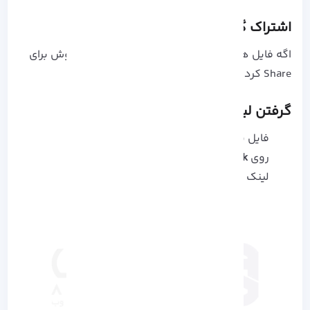
اشتراک‌ گذاری فایل‌ ها با OneDrive
اگه فایل‌ هات روی OneDrive ذخیره شدن، چند روش برای
Share کردن داری:
گرفتن لینک اشتراک‌ گذاری
فایل یا فولدر رو انتخاب کن
روی
Share <- Copy link
بزن
لینک رو برای هر کسی خواستی بفرست