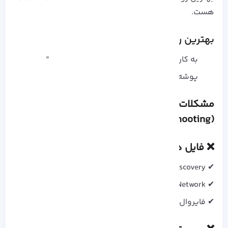
هست.
بهترین روش امنیتی
به کاربران خاص دسترسی بده، نه “Everyone”
پوشه‌ های حساس رو Share نکن
مشکلات رایج + راه‌ حل سریع
(Troubleshooting)
❌ فایل‌ ها Share نمیشن؟
✔ Network Discovery رو فعال کن
✔ Private Network رو انتخاب کن
✔ فایروال و آنتی‌ ویروس رو بررسی کن