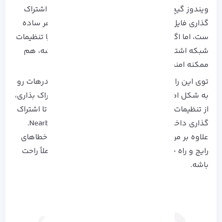
ویندوز گیج بشی و ندونی از کجا باید شروع کنی؟ اشتراک‌
گذاری فایل ها در فایل اکسپلورر ویندوز 11 در ظاهر ساده‌
ست، اما اگه دسترسی‌ ها رو درست تنظیم نکنی یا تنظیمات
شبکه اشتباه باشه، هم اشتراک‌ گذاری انجام نمیشه، هم
ممکنه امنیت اطلاعات به خطر بیفته.
توی این راهنما یاد می‌ گیری چطور فایل‌ ها و فولدرهات رو
به شکل امن، اصولی و حرفه‌ ای در ویندوز به اشتراک بذاری،
از تنظیمات شبکه و سطح دسترسی کاربران گرفته تا اشتراک‌
گذاری داخل شبکه‌ محلی، OneDrive و Nearby Sharing.
علاوه بر مراحل پایه، اینجا درباره بهترین روش‌ ها، خطاهای
رایج و راه‌ حل‌ ها هم صحبت می‌ کنیم تا خیالت کاملاً راحت
باشه.