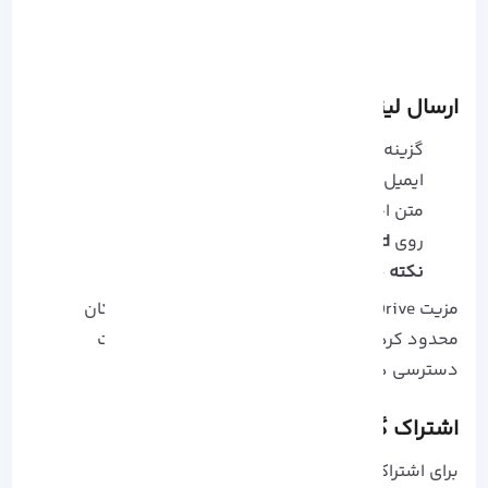
ارسال لینک از طریق ایمیل
گزینه‌ی
Share
رو بزن
ایمیل یا اسم مخاطب رو وارد کن
متن اختیاری اضافه کن
روی
Send
کلیک کن
نکته حرفه‌ ای
مزیت OneDrive نسبت به Share داخل شبکه: امکان
محدود کردن دانلود، تعیین تاریخ انقضا و مدیریت
دسترسی‌ ها
اشتراک‌ گذاری با Nearby Sharing
برای اشتراک‌ گذاری محلی بدون کابل: