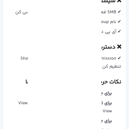
❌ سیستم مقصد پوشه رو نمیبینه؟
✔ SMB فعال نیست -> از Windows Features بررسی کن
✔ نام Workgroup یکی نیست
✔ آی‌ پی دستگاه‌ ها رو چک کن
❌ دسترسی فقط Read است؟
✔ NTFS Permission رو همزمان با Share Permission
تنظیم کن
نکات حرفه‌ ای برای مدیریت بهتر فایل‌ ها
برای جا به‌ جایی
: Cut <- Paste
برای تغییر نما
: View <- Details / List / Compact
View
برای جستجوی سریع
: Home <- Search