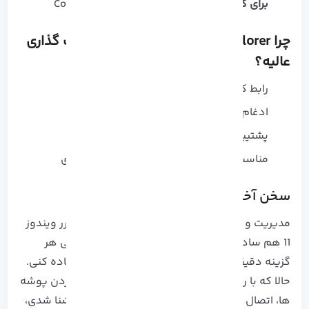
برای کاهش فاصله بین آیتم‌ ها
: Compact View
چرا File Explorer برای مدیریت و اشتراک‌ گذاری
عالیه؟
رابط کاربری ساده و سریع
ادغام کامل با OneDrive
پشتیبانی همزمان از شبکه محلی و Cloud
مناسب برای کاربران خانگی و محیط‌ های اداری
سخن آخر
مدیریت و اشتراک گذاری فایل ها در فایل اکسپلورر ویندوز
11 هم ساده‌ ست و هم کاربردی. فقط کافیه بدونی هر
گزینه دقیقاً به چه درد میخوره و چطور ازش استفاده کنی.
حالا که با روش‌ های مختلف اشتراک‌ گذاری، پین کردن پوشه‌
ها، اتصال به OneDrive و حتی Nearby Sharing آشنا شدی،