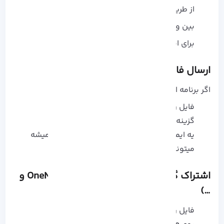
از طریق Bluetooth یا Wi-Fi کار میکنه
بین ویندوز 10 و 11 سازگاره
برای انتقال سریع بین لپ‌ تاپ‌ ها عالیه
ارسال فایل از طریق اپلیکیشن ایمیل
اگر برنامه‌ ایمیل روی سیستم نصبه:
فایل رو انتخاب کن
گزینه‌ی
Share <- Email a contact
رو بزن
یه ایمیل جدید با فایل پیوست‌ شده برات باز میشه
میتونی برای خودت یا مخاطبین بفرستی
اشتراک‌ گذاری با اپلیکیشن‌ ها (مثل OneNote و
…)
فایل رو انتخاب کن