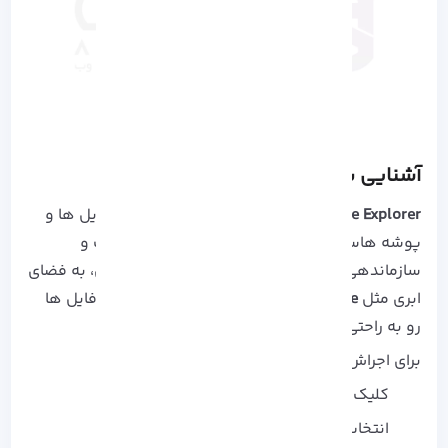
آشنایی با File Explorer در ویندوز 11
File Explorer
توی ویندوز 11 مرکز مدیریت همه‌ فایل‌ ها و
پوشه‌ هاست. باهاش میتونی فایل‌ ها رو مدیریت و
سازماندهی کنی، پوشه‌ ها رو جا به‌ جا یا کپی کنی، به فضای
ابری مثل
OneDrive
وصل بشی و مهم‌ تر از همه، فایل‌ ها
رو به راحتی به اشتراک بذاری.
برای اجراش کافیه یکی از این کارها رو انجام بدی:
کلیک روی آیکن File Explorer در Taskbar
انتخاب از Start Menu