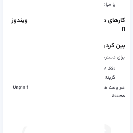
یا میانبر Windows + E
کارهای مهم و کاربردی در File Explorer ویندوز
11
پین کردن پوشه‌ ها به Quick Access
برای دسترسی سریع‌ تر به پوشه‌ های مهم:
روی پوشه راست‌ کلیک کن
گزینه‌ی
Pin to Quick access
رو بزن
هر وقت هم خواستی حذفش کنی ->
Unpin from Quick
access