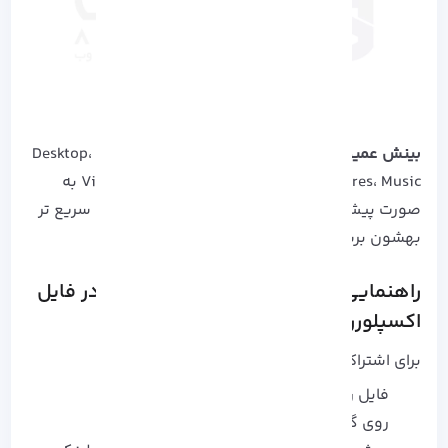
بینش عمیق تر
: از نسخه‌ 22H2 به بعد، پوشه‌ های Desktop،
Documents، Downloads، Pictures، Music و Videos به
صورت پیش‌ فرض توی Quick Access پین شدن تا سریع‌ تر
بهشون برسی.
راهنمایی کامل اشتراک گذاری فایل ها در فایل
اکسپلورر ویندوز 11
برای اشتراک‌ گذاری فایل یا فولدر در ویندوز 11:
فایل رو انتخاب کن
روی گزینه‌
Share
کلیک کن