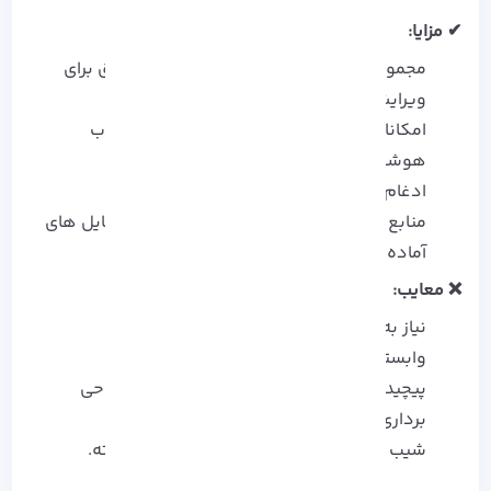
✔ مزایا:
مجموعه‌ ای کامل از ابزارهای پیشرفته و دقیق برای
ویرایش تصاویر.
امکانات مبتنی بر هوش مصنوعی مانند انتخاب
هوشمند و پرکردن خودکار.
ادغام با Creative Cloud برای همکاری تیمی.
منابع بسیار گسترده شامل قلم‌ مو، قالب و فایل‌ های
آماده.
❌ معایب:
نیاز به پرداخت اشتراک ماهانه.
وابستگی به سخت‌ افزار قدرتمند.
پیچیدگی بیش از حد برای کارهای ساده یا طراحی
برداری.
شیب یادگیری نسبتاً تند برای ابزارهای پیشرفته.