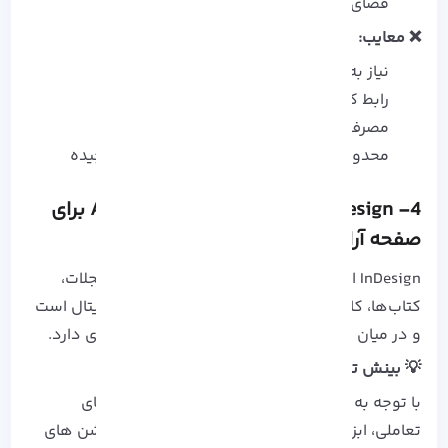
فضای ابری ادوبی
❌ معایب:
نیاز به اشتراک پولی برای نسخه کامل
رابط کاربری پیچیده برای کاربران مبتدی
مصرف نسبتاً زیاد منابع سیستم
محدودیت‌ های جزئی در تبدیل فایل‌ های پیچیده
4- Adobe InDesign: نرم‌افزار برتر Adobe برای
صفحه‌ آرایی
InDesign ابزار تخصصی صفحه‌ آرایی برای طراحی مجلات،
کتاب‌ها، کاتالوگ‌ ها و سایر انتشارات چاپی و دیجیتال است
و در میان ناشران و طراحان گرافیک محبوبیت زیادی دارد.
💡 بینش تحلیلی:
با توجه به تقاضای روزافزون برای eBook و PDF های
تعاملی، ابزارهایی مانند Interactive Forms، انیمیشن‌ های