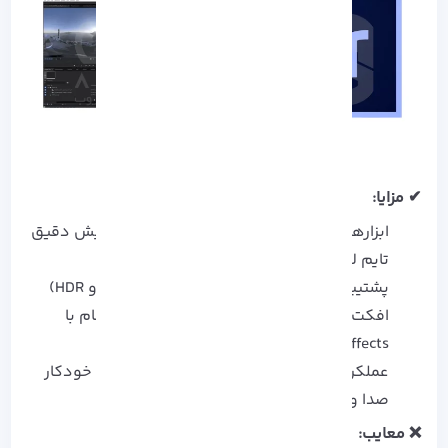
✔ مزایا:
ابزارهای پیشرفته برای تدوین چندلایه و ویرایش دقیق
تایم‌ لاین
پشتیبانی از ویدیوهای با وضوح بالا (۴K، ۸K و HDR)
افکت‌ ها و ترنزیشن‌ های متنوع همراه با ادغام با
After Effects
عملکرد مبتنی بر هوش مصنوعی برای تنظیم خودکار
صدا و تصویر
❌ معایب: