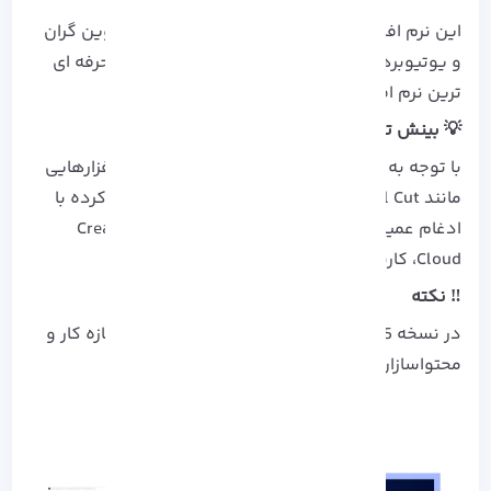
این نرم افزار که توسط بسیاری از فیلم‌ سازان، تدوین‌ گران
و یوتیوبرها مورد استفاده قرار می‌ گیرد، یکی از حرفه‌ ای‌
ترین نرم‌ افزارهای تدوین ویدیو است.
💡 بینش تحلیلی:
با توجه به رقابت شدید در حوزه تدوین بین نرم‌ افزارهایی
مانند Final Cut و DaVinci Resolve، Adobe تلاش کرده با
ادغام عمیق‌ تر با After Effects و فضای ابری Creative
Cloud، کاربران حرفه‌ ای را حفظ کند.
‼️ نکته
در نسخه 2025، رابط کاربری ساده‌ تر برای کاربران تازه‌ کار و
محتواسازان مستقل نیز در دسترس است.