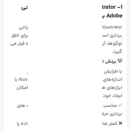
1-
Adobe-Illustrator
: نرم‌ افزار برتر طراحی
Adobe برای گرافیک برداری
Illustrator یکی از قدرتمندترین ابزارها در زمینه طراحی
برداری است که توسط بسیاری از طراحان حرفه‌ ای برای خلق
لوگوها، آیکون‌ ها و تصاویر پیچیده مورد استفاده قرار می‌
گیرد.
💡 بینش تحلیلی:
با افزایش نیاز به طراحی لوگو و آیکون‌هایی که در
اندازه‌های مختلف کیفیت خود را حفظ کنند، Illustrator با
ابزارهای هوشمندی مانند «Generative Recolor» امکان
ایجاد خودکار تنوع رنگی را فراهم کرده است.
✅ مناسب برای: طراحان برند، طراحان UI و گرافیست‌ های
برداری حرفه‌ ای
❌ کمتر مناسب برای: کاربرانی که فقط به طراحی ساده یا