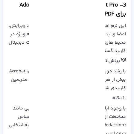
3- Adobe Acrobat Pro: نرم‌افزار برتر Adobe
برای PDF
این نرم افزار، ابزاری جامع و حرفه‌ ای برای مشاهده، ویرایش،
امضا و تبدیل فایل‌ های PDF است. این نرم‌ افزار به‌ ویژه در
محیط‌ های اداری و آموزشی برای مدیریت مستندات دیجیتال
کاربرد گسترده‌ ای دارد.
💡 بینش تحلیلی:
با رشد دورکاری و نیاز به جریان‌ های کاری دیجیتال، Acrobat
بیش از هر زمان دیگری برای مدیران، فریلنسرها و مدرسین
کاربردی شده است.
‼️ نکته
با وجود اپلیکیشن‌ های رایگان متعدد، قابلیت‌ هایی مانند
محافظت از اسناد، حذف یا ویرایش امن اطلاعات حساس
(Redaction) و تبدیل هوشمند اسناد، Acrobat را به انتخابی
حرفه‌ ای برای شرکت‌ ها تبدیل کرده است.