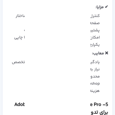
✔ مزایا:
کنترل دقیق بر تایپوگرافی، فاصله‌ گذاری و ساختار
صفحه
پشتیبانی از قالب‌ های چند ستونه و چند زبانه
امکان خروجی گرفتن به صورت PDF تعاملی یا چاپی
یکپارچگی با Illustrator و Photoshop
❌ معایب:
یادگیری اولیه نسبتاً دشوار برای کاربران غیرمتخصص
نیاز به منابع سخت‌ افزاری مناسب
محدودیت‌هایی در ویرایش تصویر نسبت به
Photoshop
هزینه بالا برای استفاده حرفه‌ ای
5- Adobe Premiere Pro: نرم‌افزار برتر Adobe
برای تدوین ویدیو