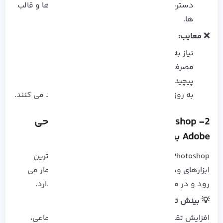
دسترسی گسترده به منابع آموزشی، افزونه‌ ها و قالب‌
ها.
❌ معایب:
نیاز به پرداخت اشتراک ماهانه.
مصرف بالای منابع سخت‌ افزاری.
پیچیدگی برای کاربران تازه‌ کار.
به‌ روزرسانی‌ های مکرر که گاهی اختلال ایجاد می‌ کنند.
2-
Adobe Photoshop: نرم افزار برتر طراحی
Adobe برای ویرایش تصویر
Photoshop همچنان یکی از جامع‌ ترین و قدرتمندترین
ابزارهای ویرایش تصویر و خلق آثار دیجیتال به‌ شمار می‌
رود و در میان عکاسان و طراحان جایگاهی ویژه دارد.
💡 بینش تحلیلی:
افزایش تقاضا برای طراحی محتوای شبکه‌ های اجتماعی،