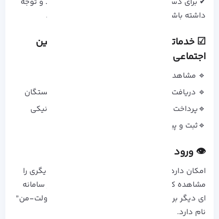
✔ برای دسترسی به آن باید با IP ایران امتحان کنید و توجه
داشته باشید باید فیلترشکن خود را خاموش کنید.
☑ خدماتی که پس از ورود به سامانه تامین
اجتماعی در دسترس هستند
🔹 مشاهده سوابق بیمه و دریافت پرینت آن
🔹 دریافت فیش حقوقی مستمری بگیران و بازنشستگان
🔹پرداخت حق بیمه و مشاهده نسخه های الکترونیکی
🔹ثبت و پیگیری درخواست ها و شکایات
👁‍ ورود از طریق سامانه «دولت من»
امکان دارد در هنگم تلاش برای ورود، گزینه ای دیگری را
مشاهده کنید که به شما می گوید که می تواند از سامانه
ای دیگر برای ورود استفاده کنید. این سامانه ” دولت-من”
نام دارد.