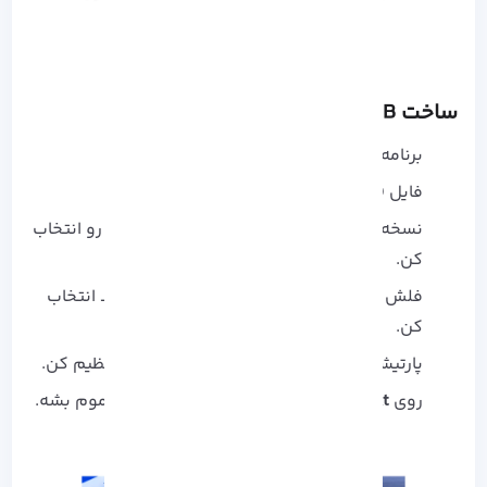
ساخت USB بوت با WinToUSB
برنامه WinToUSB رو نصب و اجرا کن.
فایل ISO ویندوز رو انتخاب کن.
نسخه ویندوز مورد نظرت (مثلاً Home یا Pro) رو انتخاب
کن.
فلش USB رو وصل و به عنوان دیسک مقصد انتخاب
کن.
پارتیشن‌ بندی مناسب برای BIOS یا UEFI رو تنظیم کن.
روی
Next
کلیک کن و منتظر بمون تا فرآیند تموم بشه.