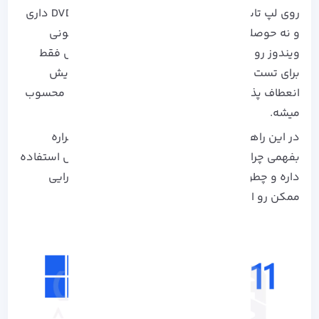
روی لپ‌ تاپ یا سیستم خودت امتحان کنی اما نه DVD داری
و نه حوصله‌ نصب طولانی!!! خبر خوب اینه که می‌تونی
ویندوز رو مستقیماً از روی USB اجرا کنی. این روش فقط
برای تست نیست بلکه یه راه هوشمندانه برای افزایش
انعطاف‌ پذیری، امنیت و پورتابل بودن محیط کاری محسوب
میشه.
در این راهنما فقط مراحل نصب رو نمیگیم بلکه قراره
بفهمی چرا این روش مفیده و در چه شرایطی ارزش استفاده
داره و چطور میتونی با چند ترفند ساده بهترین کارایی
ممکن رو ازش بگیری!!