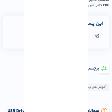
محاسبه منابع مورد نیاز سرور: چقدر رم و
CPU کافی اس...
این پست را به اشتراک بگذارید
برچسب ها
آموزش های ویندوز
سوالات متداول اجرای ویندوز 11 از طریق USB Drive