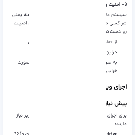
3- امنیت و پایداری
سیستم عامل روی USB به‌صورت فیزیکی قابل حمله یعنی
هر کسی می‌ تونه فلش رو برداره و بوت کنه. پس امنیتت
رو دست‌کم نگیر.
از BitLocker برای رمزگذاری فلش استفاده کن
درایورها رو قبل از بوت بررسی و آپدیت کن
به‌ صورت دوره‌ ای از فلشت بکاپ بگیر تا در صورت
خرابی، سریع جایگزین کنی
اجرای ویندوز 11 از روی فلش USB
پیش نیازها
برای اجرای ویندوز 11 از طریق USB Drive به موارد زیر نیاز
دارید:
USB flash drive:
حداقل 16 گیگابایت فضا، ترجیحاً 32