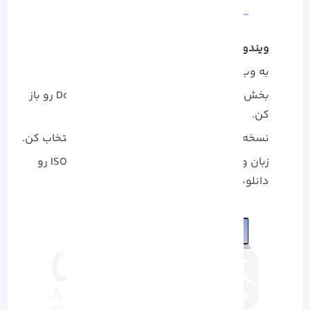
ویندوز 11
به وب‌ سایت دانلود ویندوز 11 برید .
بخش Download Windows 11 Disk Image (ISO) رو باز
کن.
نسخه‌ Windows 11 (multi-edition ISO) رو انتخاب کن.
زبان و نسخه 64 بیتی رو مشخص کن و فایل ISO رو
دانلود کن.