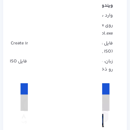
ویندوز 10
وارد
سایت رسمی ویندوز 10
بشید.
روی Download tool now کلیک و فایل
MediaCreationTool.exe رو دانلود کنید.
فایل رو اجرا کنید و گزینه Create install media (USB,
DVD, ISO) رو انتخاب کنید.
زبان، معماری و نسخه ویندوز رو تأیید کنید و فایل ISO
رو ذخیره کنید.