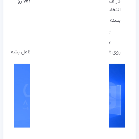
در قسمت Image Option گزینه‌ Windows To Go رو
انتخاب کن
بسته به نوع سیستم:
برای سیستم‌ های قدیمی: MBR (BIOS)
برای سیستم‌ های جدید: GPT (UEFI)
روی Start بزن و منتظر بمون تا ساخت USB کامل بشه