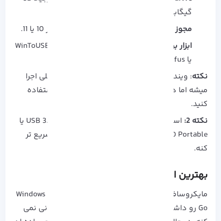
گیگابایت.
مجوز ویندوز معتبر:
برای اجرای قانونی ویندوز 10 یا 11.
ابزار بوتیبل کردن USB:
نرم‌ افزارهایی مانند WinToUSB
یا
Rufus
برای ساخت USB قابل بوت.
نکته
: ویندوز از طریق USB کمی کندتر از هارد داخلی اجرا
میشه اما همچنان میتونید برنامه‌ ها رو نصب و استفاده
کنید.
نکته 2:
استفاده از فلش USB با سرعت بالا (مثل USB 3.1 یا
SSD Portable) می‌ تونه تجربه‌ ات رو تا چند برابر سریع‌ تر
کنه.
بهترین ابزار برای ساخت USB بوتیبل
مایکروسافت تا مدتی ابزار رسمی خودش یعنی Windows To
Go رو داشت، اما از ویندوز 10 به بعد دیگه پشتیبانی نمی‌