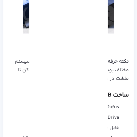
نکته حرفه‌ ای:
اگر قصد داری ویندوز رو روی چند سیستم
مختلف بوت کنی، از حالت
Legacy + UEFI
استفاده کن تا
فلشت در همه‌ مادربوردها کار کنه.
ساخت USB بوت با Rufus
Rufus رو اجرا کن.
USB Drive رو انتخاب کن.
فایل ISO ویندوز رو بارگذاری کن.