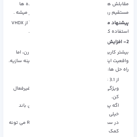
مقابلش هم
Native Boot
سریع‌ تره ولی چون داده‌ ها
مستقیم روی فلش نوشته میشن، عمرش کوتاه‌ تر میشه .
پیشنهاد من:
برای استفاده‌ مداوم یا طولانی، حتماً از VHDX
استفاده کن. مگر اینکه هدفت تست موقت باشه.
2- افزایش سرعت اجرا
بیشتر کاربرها از کندی ویندوز روی USB شکایت دارن، اما
واقعیت اینه که بخش زیادی از این کندی قابل بهینه‌ سازیه.
راه‌ حل‌ ها:
از USB 3.1 یا SSD اکسترنال استفاده کن.
ویژگی‌هایی مثل Indexing و Superfetch رو غیرفعال
کن.
اگه پورت USB-C داری از اون بهره ببر (پهنای باند
خیلی بیشتری داره).
در سیستم‌ های با رم کم قابلیت ReadyBoost می‌ تونه
کمک کنه.