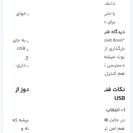
دانشگاه).
یا حتی وقتی چند سیستم مختلف داری و نمی‌ خوای
برای هرکدوم نصب جداگانه انجام بدی.
دیدگاه فنی:
اجرای ویندوز از USB در واقع نوعی
“Virtualized Boot” محسوب میشه. سیستم‌ عامل به‌ جای
بارگذاری از دیسک فیزیکی، از یه فضای مجازی روی USB
بوت میشه دقیقاً مثل یه ماشین مجازی، اما با سطح
دسترسی کامل به سخت‌ افزار. این یعنی هم آزادی داری،
هم کنترل.
نکات فنی و حرفه‌ای برای اجرای بهتر ویندوز از
USB
1- انتخاب حالت نصب (VHDX یا Native Boot)
در حالت
VHDX
، ویندوز داخل یه فایل مجازی اجرا میشه که
هم امن‌ تره و هم به فلش آسیب کمتری می‌ رسونه و