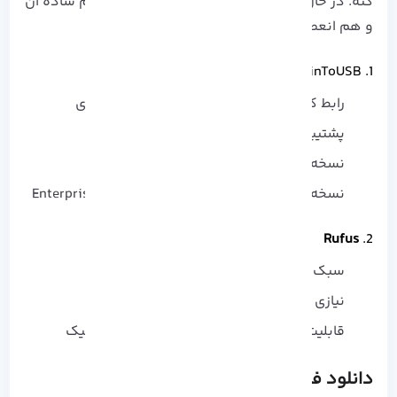
کنه. در حال حاضر دو ابزار اصلی وجود داره که هم ساده‌ ان
و هم انعطاف‌ پذیر:
1. WinToUSB
رابط کاربری ساده و مناسب برای کاربران مبتدی
پشتیبانی از نسخه‌ های مختلف ویندوز
نسخه رایگان برای Windows Home
نسخه پولی برای Windows Professional یا Enterprise
Rufus
2.
سبک و سریع
نیازی به نصب نداره
قابلیت ساخت Windows To Go فقط با چند کلیک
دانلود فایل ISO ویندوز