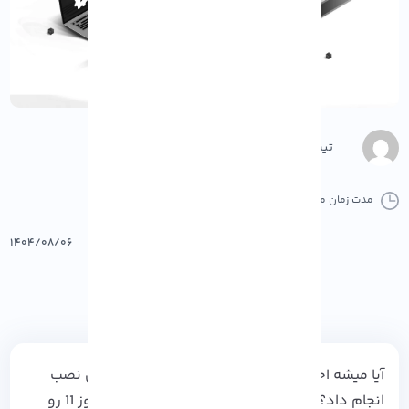
تیم محتوا
مدت زمان مطالعه :
12 دقیقه
0 کامنت
پرینت
۱۴۰۴/۰۸/۰۶
آیا میشه اجرای ویندوز 11 از روی فلش USB را بدون نصب
انجام داد؟ حتماً برات پیش اومده که بخوای
ویندوز 11
رو