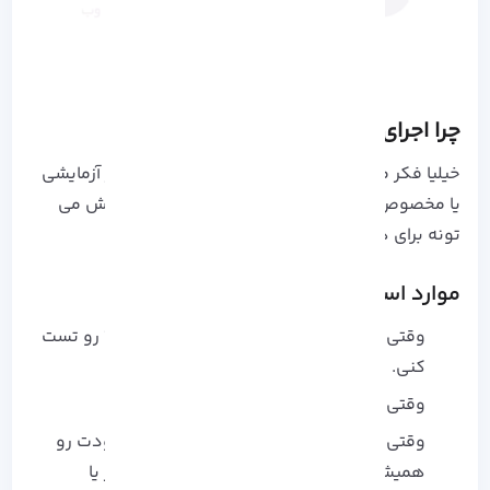
چرا اجرای ویندوز از طریق USB منطقیه؟
خیلیا فکر می‌ کنن اجرای ویندوز از روی USB یه کار آزمایشی
یا مخصوص کاربران حرفه‌ ایه، ولی در واقع این روش می‌
تونه برای هر کسی مفید باشه .
موارد استفاده‌ واقعی:
وقتی می‌ خوای قبل از نصب نهایی، ویندوز 11 رو تست
کنی.
وقتی سیستم اصلیت بالا نمیاد یا خراب شده.
وقتی می‌ خوای محیط کاری شخصی و امن خودت رو
همیشه همراه داشته باشی (مثلاً در محل کار یا