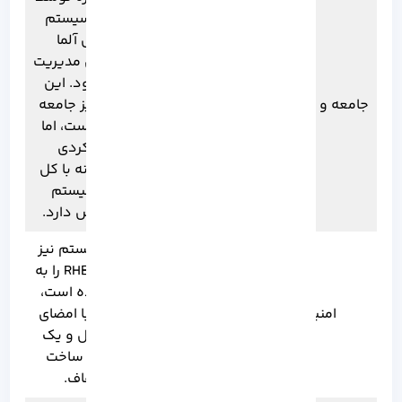
بنیاد سیستم‌
این پروژه توسط
عامل آلما
بنیاد نرم‌ افزاری
لینوکس مدیریت
راکی اینترپرایز
می‌ شود. این
جامعه و مدیریت
اداره می‌ شود
بنیاد نیز جامعه‌
که بر شفافیت و
محور است، اما
مدیریت باز تمرکز
رویکردی
زیادی دارد.
همکارانه با کل
اکوسیستم
لینوکس دارد.
این سیستم نیز
این سیستم،
امنیت RHEL را به
امنیت بالای RHEL
ارث برده است،
امنیت
را با به‌ روزرسانی‌
همراه با امضای
های به‌ موقع به
دیجیتال و یک
ارث برده است.
فرآیند ساخت
شفاف.