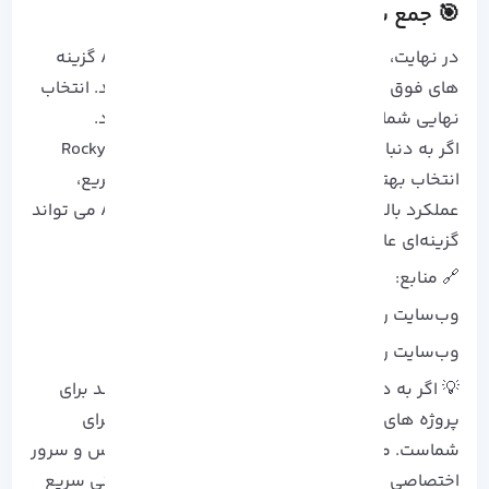
🎯 جمع بندی
در نهایت، هر دو توزیع Rocky Linux یا AlmaLinux گزینه‌
های فوق‌ العاده‌ای برای جایگزینی CentOS هستند. انتخاب
نهایی شما بستگی به نیازها و اولویت‌ هایتان دارد.
اگر به دنبال پایداری و اطمینان بالا هستید، Rocky Linux
انتخاب بهتری است. اما اگر به به‌ روزرسانی‌های سریع،
عملکرد بالا و جامعه‌ ای پویا نیاز دارید، AlmaLinux می‌ تواند
گزینه‌ای عالی باشد.
🔗 منابع:
وب‌سایت رسمی Rocky Linux
وب‌سایت رسمی AlmaLinux
💡 اگر به دنبال سرورهای لینوکس پایدار و قدرتمند برای
پروژه‌ های خود هستید، آذرسیس بهترین گزینه برای
شماست. ما در آذرسیس انواع سرور مجازی لینوکس و سرور
اختصاصی را با کیفیت بالا، منابع قدرتمند و پشتیبانی سریع