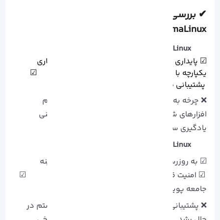
✔ بررسی مزایا و معایب Rocky Linux یا
AlmaLinux
Rocky Linux
☑ پایداری بالا ☑ تست دقیق ☑ سازگاری
یکپارچه با CentOS ☑ مستندات قوی ☑
پشتیبانی طولانی مدت
❌ چرخه به‌ روزرسانی کمی کندتر ❌ نرم‌
افزارهای شخص ثالث محدود ❌ منحنی
یادگیری سریع‌ تر برای مبتدیان
AlmaLinux
☑ به‌ روزرسانی‌ های سریع ☑ عملکرد بهینه
☑ امنیت قوی ☑ سازگاری باینری با RHEL ☑
جامعه پویا
❌ پشتیبانی محدود شرکتی ❌ اکوسیستم در
حال رشد ❌ چالش‌ های بالقوه ادغام با برخی