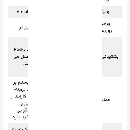
ویژگی
Rocky Linux
AlmaLinux
چرخه به
کندتر
سریع تر
روزرسانی
این سیستم از
معماری‌ های
همانند Rocky
پشتیبانی پلتفرم
مختلفی
Linux عمل می
پشتیبانی می‌
کند.
کند.
این سیستم بر
این سیستم با
عملکرد بهینه،
امکانات سازمانی،
استفاده کارآمد از
عملکرد
روی پایداری و
منابع و
قابل اطمینان
پاسخگویی
بودن تمرکز دارد.
سریع تاکید دارد.
این پروژه توسط