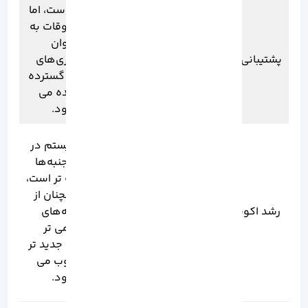
مشابه است، اما
این پروژه بدون
گاهی اوقات به
حمایت مالی بزرگ
عنوان
پشتیبانی شرکتی
شرکتی، کاملاً
همکاری‌های
جامعه‌محور
صنعتی گسترده‌
است.
تر دیده می‌
شود.
این سیستم با
این سیستم در
وجود رشد
برخی جنبه‌ها
سریع، از نظر
پیشرفته‌ تر است،
نرم‌افزارهای
اما همچنان از
جانبی کمی
رشد اکوسیستم
نسخه‌های
محدود است و
قدیمی‌ تر
یادگیری آن برای
CentOS جدید تر
کاربران جدید
محسوب می‌
ممکن است
شود.
دشوار باشد.