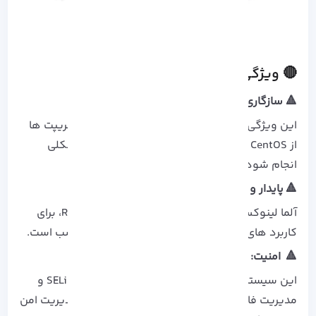
🔴 ویژگی های کلیدی AlmaLinux
🔺 سازگاری RHEL:
این ویژگی باعث می‌ شود انتقال برنامه‌ ها و اسکریپت‌ ها
از CentOS یا RHEL به آلما لینوکس بدون هیچ مشکلی
انجام شود.
🔺 پایدار و قابل اطمینان:
آلما لینوکس با تکیه بر کد منبع آزمایش‌ شده RHEL، برای
کاربرد های حیاتی و محیط‌ های تولیدی بسیار مناسب است.
🔺 امنیت:
این سیستم‌ عامل از ویژگی‌ های امنیتی مانند SELinux و
مدیریت فایروال بهره می‌ برد و ابزار هایی برای مدیریت امن