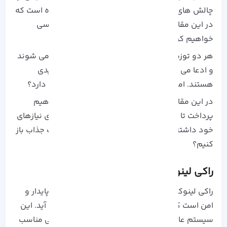
چالش‌ های اصلی مدیران و توسعه‌ دهندگان بوده است که
در این مقاله دو رقیب قدرتمند در این زمینه را بررسی
خواهیم کرد: Rocky Linux یا AlmaLinux.
هر دو توزیع، جانشینان معنوی CentOS محسوب می‌ شوند
و ادعا می‌ کنند بهترین گزینه برای محیط‌ های تولیدی
هستند. اما واقعاً کدامیک شایستگی این عنوان را دارد؟
در این مقاله، به مقایسه عمیق این دو توزیع خواهیم
پرداخت تا به شما کمک کنیم بهترین انتخاب را برای نیازهای
خود داشته باشید. آیا آماده‌ اید تا گره از این رقابت جذاب باز
کنیم؟
راکی لینوکس (
Rocky Linux)
چیست؟
راکی لینوکس یک سیستم عامل لینوکس رایگان، پایدار و
امن است که جایگزینی برای CentOS به حساب می‌ آید. این
سیستم عامل برای استفاده در محیط‌ های سازمانی مناسب