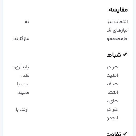
مقایسه Rocky Linux یا AlmaLinux
انتخاب بین راکی لینوکس و آلما لینوکس بستگی به
نیازهای شما دارد. هر دو، جایگزین‌های رایگان و
جامعه‌محور برای CentOS هستند و کاملاً با RHEL سازگارند:
✔ شباهت های کلیدی
هر دو نسخه بازسازی‌ شده RHEL هستند که پایداری،
امنیت و پشتیبانی طولانی‌ مدت را ارائه می‌ دهند.
هدف اصلی هر دو، جایگزینی برای CentOS است، با
انتشار نسخه‌ های قابل پیش‌بینی و تمرکز بر محیط‌
های سازمانی.
هر دو از پشتیبانی قوی جامعه کاربری برخوردارند، با
انجمن‌ ها و منابع فعال.
✔ تفاوت‌ها و ویژگی‌ های متمایز