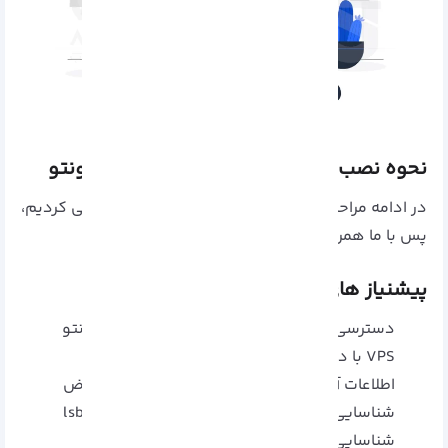
نحوه نصب و راه اندازی
میکروتیک
روی
اوبونتو
در ادامه مراحل نصب میکروتیک روی اوبونتو را بررسی کردیم،
پس با ما همراه باشید:
پیشنیاز های نصب
دسترسی روت یا سودو روی سیستم عامل اوبونتو
VPS با دسترسی VNC (برای روش CHR)
اطلاعات آدرس IP، ماسک شبکه و دروازه پیشفرض
شناسایی نام دستگاه ذخیره سازی با دستور lsblk
شناسایی رابط شبکه با دستور ip a