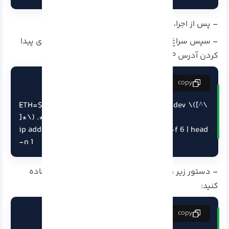
– پس از اجرا، سرور را ریبوت کنید .
– سپس سراغ تنظیم کردن تنظیمات شبکه بروید. برای پیدا
کردن آدرس IP:
copy
ETH=$(ip route show default | sed -n 's/.* dev \([^\ 
]*\) .*/\1/p')

ip addr show $ETH | grep global | cut -d' ' -f 6 | head 
-n 1
– دستور زیر را برای پیدا کردن دروازه پیشفرض استفاده
کنید:
copy