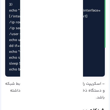
3)

echo "/ip address add address=$ADDRESS interface=
[/interface ethernet find where name=ether1]

/ip route add gateway=$GATEWAY

/ip service disable telnet

/user set 0 name=root password=xxxxxx"

echo u > /proc/sysrq-trigger

dd if=chr.img bs=1024 of=/dev/sda

echo "sync disk"

echo s > /proc/sysrq-trigger

sleep 5

echo b > /proc/sysrq-trigger
– اسکریپت را اجرا کنید. توجه داشته باشید که نام رابط شبکه
و دستگاه ذخیره سازی باید با سیستم شما مطابقت داشته
باشد.