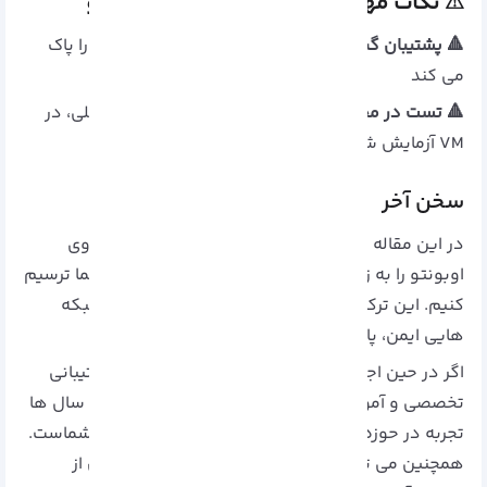
⚠ نکات مهم نصب میکروتیک روی اوبونتو
🔺 پشتیبان گیری
: این فرایند تمام داده های دیسک را پاک
می کند
🔺 تست در محیط مجازی
: قبل از اجرا روی سیستم اصلی، در
VM آزمایش شود
سخن آخر
در این مقاله تلاش کردیم تا مسیر نصب میکروتیک روی
اوبونتو را به زبانی ساده، اما دقیق و کاربردی برای شما ترسیم
کنیم. این ترکیب، راهکاری حرفه‌ ای برای راه‌ اندازی شبکه‌
هایی ایمن، پایدار و کاملاً قابل کنترل است.
اگر در حین اجرا با مشکلی مواجه شدید، یا نیاز به پشتیبانی
تخصصی و آموزش‌ های بیشتر دارید، تیم آذرسیس با سال‌ ها
تجربه در حوزه‌ی شبکه و لینوکس آماده‌ ی همراهی شماست.
همچنین می‌ توانید با سر زدن به
وب‌ سایت آذرسیس
از