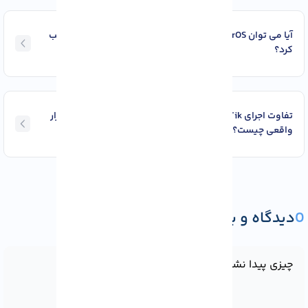
آیا می‌ توان MikroTik RouterOS را مستقیماً روی Ubuntu نصب
کرد؟
تفاوت اجرای MikroTik در ماشین مجازی با اجرا روی سخت‌ افزار
واقعی چیست؟
دیدگاه و پرسش
ثبت دیدگاه یا پرسش
چیزی پیدا نشد!