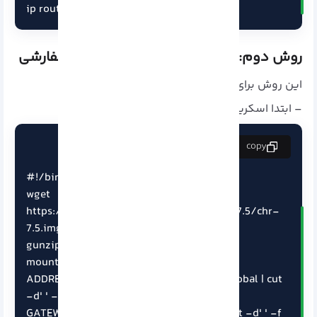
ip route list | grep default | cut -d' ' -f 3
روش دوم: نصب RouterOS با اسکریپت سفارشی
این روش برای کاربران پیشرفته تر مناسب است:
– ابتدا اسکریپت نصب را ایجاد کنید:
copy
#!/bin/bash

wget 
https://download.mikrotik.com/routeros/7.5/chr-
7.5.img.zip -O chr.img.zip

gunzip -c chr.img.zip > chr.img

mount -o loop,offset=512 chr.img /mnt

ADDRESS=$(ip addr show enp0s3 | grep global | cut 
-d' ' -f 6 | head -n 1)

GATEWAY=$(ip route list | grep default | cut -d' ' -f 