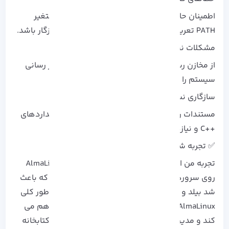
اطمینان حاصل کنید مسیر کامپایلر به درستی در متغیر
PATH تعریف شده باشد و نسخه GCC با پروژه سازگار باشد.
مشکلات نصب
از مخازن رسمی AlmaLinux استفاده کنید و به روز رسانی
سیستم را مرتب انجام دهید.
سازگاری نسخه ها
مستندات رسمی را برای تطبیق نسخه GCC با استانداردهای
++C و نیازهای پروژه مطالعه کنید.
✅ تجربه شخصی من:
تجربه من این بود که برای پروژه‌ های بزرگ از AlmaLinux
روی
سرورهای لینوکسی
آذرسیس استفاده کردم که باعث
شد بیلد و نصب برنامه‌ ها سریع‌ تر پیش برود، به‌ طور کلی
AlmaLinux محیطی پایدار برای پروژه‌ های ++C فراهم می‌
کند و مدیریت پروژه‌ های چندفایلی و استفاده از کتابخانه‌