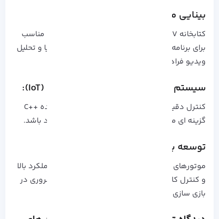
بینایی ماشین و پردازش تصویر:
کتابخانه OpenCV که با ++C توسعه یافته، بستری مناسب
برای برنامه هایی مانند تشخیص چهره، ردیابی اشیا و تحلیل
ویدیو فراهم می کند.
سیستم های تعبیه شده و اینترنت اشیا (IoT):
کنترل دقیق سخت افزار و مدیریت منابع باعث شده ++C
گزینه ای مناسب برای سیستم های با منابع محدود باشد.
توسعه بازی و گرافیک:
موتورهای حرفه ای مانند Unreal Engine با ++C عملکرد بالا
و کنترل کامل منابع را فراهم می کنند؛ نکته ای ضروری در
بازی سازی.