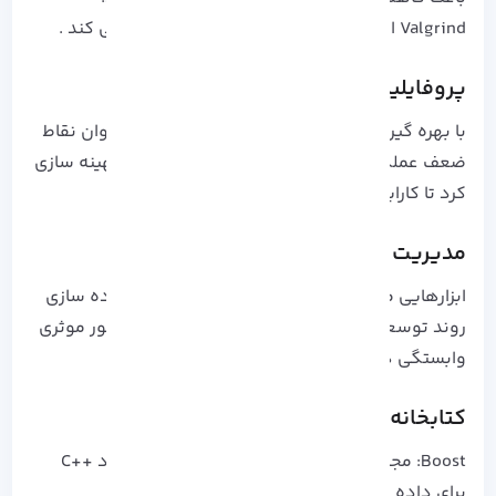
Valgrind این خطاها را با دقت و جزئیات گزارش می‌ کند .
پروفایلینگ و بهینه سازی عملکرد:
با بهره‌ گیری از ابزارهایی مانند perf و gprof می‌ توان نقاط
ضعف عملکردی کد را شناسایی کرده و آن‌ ها را بهینه سازی
کرد تا کارایی و سرعت سیستم افزایش یابد.
مدیریت پروژه های چندفایلی:
ابزارهایی مثل CMake و Meson باعث تسریع و ساده‌ سازی
روند توسعه در پروژه‌ های بزرگ می‌ شوند و به طور موثری
وابستگی‌ ها رو مدیریت می‌ کنند.
کتابخانه های تخصصی مهم
Boost: مجموعه ای کامل از کتابخانه های استاندارد ++C
برای داده ها، رشته ها و شبکه