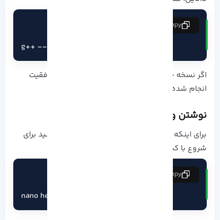
copy
g++ --version
اگر نسخه جدید GCC نمایش داده شد، نصب با موفقیت
انجام شده.
نوشتن و اجرای اولین برنامه ++C
برای اینکه نصب ++C در آلمالینوکس رو امتحان کنید برای
شروع با کد دستوری زیر یک فایل بسازید:
copy
nano hello.cpp