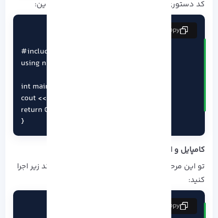
کد دستوری زیر رو داخل فایل ایجاده شده قرار بدین:
copy
#include <iostream>

using namespace std;

int main() {

cout << "Hello, AlmaLinux!" << endl;

return 0;

}
کامپایل و اجرا
تو این مرحله برنامه رو کامپایل کرده و بعدش با کد زیر اجرا
کنید:
copy