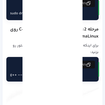
copy
sudo dnf update
مرحله 2: بررسی نصب بودن یا نبودن ++C روی
AlmaLinux
برای اینکه ببینید C++ از قبل نصب شده یا نه، دستور رو
بزنید:
copy
g++ --version