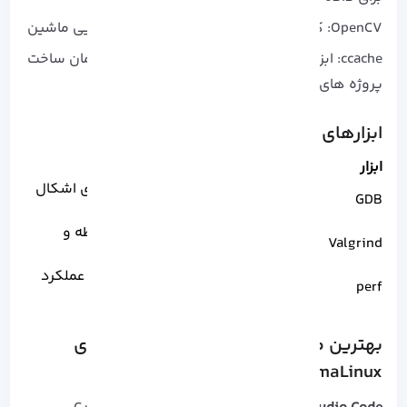
OpenCV: کتابخانه پیشرفته پردازش تصویر و بینایی ماشین
ccache: ابزاری برای کش کردن نتایج کامپایل که زمان ساخت
پروژه های بزرگ را تا چند برابر کاهش می دهد.
ابزارهای حرفه ای توسعه و دیباگ ++C
ابزار
کاربرد
دیباگر خط فرمان برای اشکال
GDB
زدایی دقیق
شناسایی نشت حافظه و
Valgrind
خطاهای زمان اجرا
تحلیل و پروفایلینگ عملکرد
perf
برنامه
بهترین محیط های توسعه (IDE) ++C روی
AlmaLinux