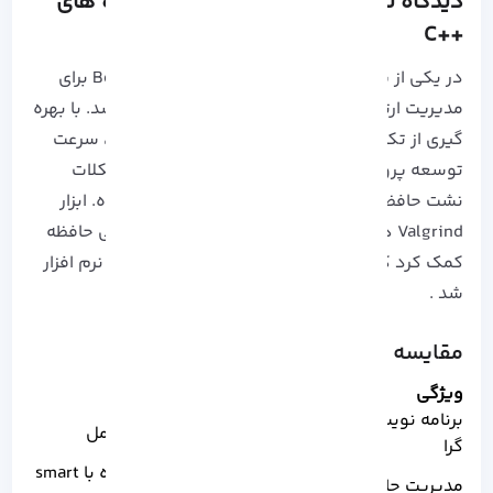
دیدگاه تخصصی: تجربیات عملی در پروژه های
++C
در یکی از پروژه های صنعتی اخیر از کتابخانه Boost برای
مدیریت ارتباطات شبکه ای غیرهمزمان استفاده شد.
با بهره
گیری از تکنیک async/await در استاندارد ++C20، سرعت
توسعه پروژه تا 30% افزایش یافت .
همچنین مشکلات
نشت حافظه به طور قابل توجهی کاهش پیدا کرده.
ابزار
Valgrind هم به شناسایی دقیق نشت های مخفی حافظه
کمک کرد که باعث بهبود پایداری، امنیت و کارایی نرم افزار
شد .
مقایسه تخصصی زبان C و ++C
ویژگی
زبان C
زبان ++C
برنامه نویسی شی
ندارد
پشتیبانی کامل
گرا
دستی همراه با smart
مدیریت حافظه
دستی و مستقیم