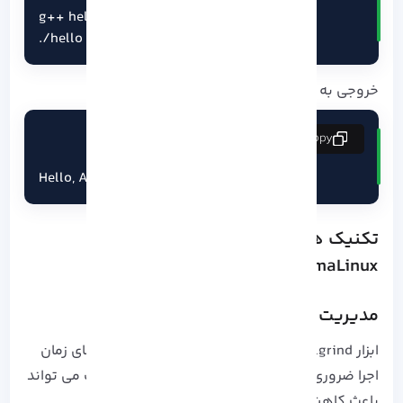
g++ hello.cpp -o hello

./hello
خروجی به این صورت براتون نمایش داده میشه:
copy
Hello, AlmaLinux!
تکنیک های پیشرفته توسعه ++C در
AlmaLinux
مدیریت حافظه و اشکال زدایی:
ابزار Valgrind برای شناسایی نشت حافظه و خطاهای زمان
اجرا ضروری است.
نشت حافظه در پروژه های بزرگ می تواند
باعث کاهش کارایی و خرابی های غیرمنتظره شود.