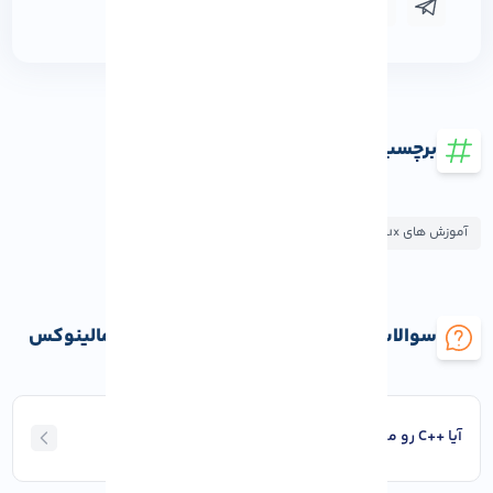
برچسب ها
آموزش های AlmaLinux
سوالات متداول آموزش نصب C++ روی آلمالینوکس
آیا ++C رو میشه روی ترمینال اجرا کرد؟