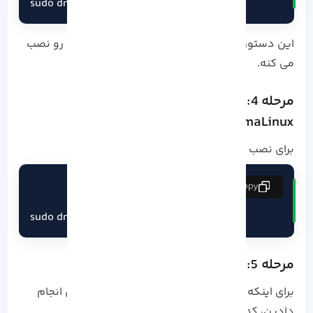
sudo dnf groupinstall "Development Tools"
این دستور مجموعه‌ ای از ابزارهای ضروری توسعه رو نصب
می کنه.
مرحله 4: نصب کامپایلر gcc-c++ روی
AlmaLinux
برای نصب کامپایلر ++C دستور زیر رو بزنین:
copy
sudo dnf install gcc-c++
مرحله 5: تست نهایی نصب
برای اینکه مطمئن بشید مراحل نصب رو به درستی انجام
دادین، کد دستوری زیر رو اجرا کنید: