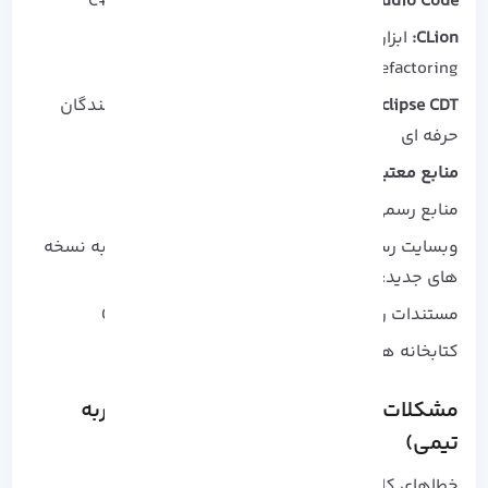
Visual Studio Code:
سبک با افزونه‌ های ویژه ++C
CLion:
ابزار IDE حرفه ای از JetBrains با امکانات
Refactoring و Debugging پیشرفته
Eclipse CDT:
رایگان و متن‌ باز، مناسب توسعه‌ دهندگان
حرفه‌ ای
منابع معتبر و به روز برای یادگیری و توسعه ++C
منابع رسمی و استانداردها: ISO C++ Foundation
وبسایت رسمی استاندارد زبان ++C و اخبار مربوط به نسخه‌
های جدید: isocpp.org
مستندات رسمی GCC (GNU Compiler Collection)
کتابخانه‌ ها و فریم‌ ورک‌ها: Boost C++ Libraries
مشکلات رایج و راهکارهای حرفه ای (تجربه
تیمی)
خطاهای کامپایل