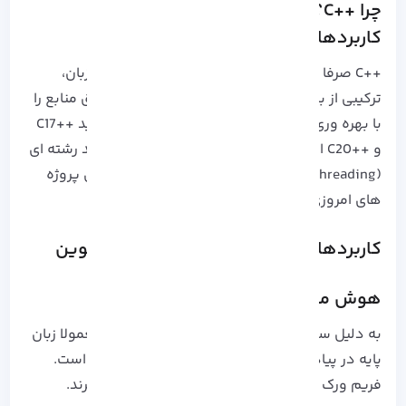
چرا ++C؟ نگاهی دقیق به قابلیت ها و
کاربردها
++C صرفا نسخه توسعه یافته زبان C نیست. این زبان،
ترکیبی از برنامه نویسی شی گراست و کنترل دقیق منابع را
با بهره وری بالا فراهم می کند. استانداردهای جدید ++C17
و ++C20 امکانات هم زمانی (Concurrency) و چند رشته ای
(Multithreading) را بسیار بهبود داده اند که برای پروژه
های امروزی اهمیت زیادی دارند.
کاربردهای تخصصی ++C در حوزه های نوین
هوش مصنوعی و یادگیری ماشین:
به دلیل سرعت بالا و کنترل دقیق حافظه، ++C معمولا زبان
پایه در پیاده سازی الگوریتم های یادگیری عمیق است.
فریم ورک هایی مثل TensorFlow از آن بهره می برند.