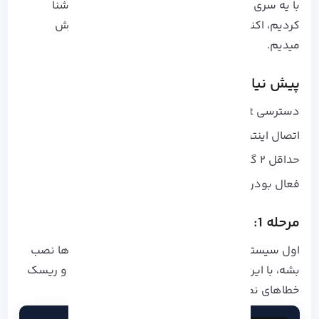
با یه سری اطلاعات شما رو تا حدودی با زبان ++C آشنا
کردیم، اکنون مراحل نصب رو توی چند مرحله آموزش
میدیم.
پیش نیازها:
دسترسی root یا sudo
اتصال اینترنت پایدار
حداقل ۲ گیگابایت رم و ۱۰ گیگابایت فضای آزاد
فعال بودن مخازن رسمی AlmaLinux
مرحله 1: به‌روزرسانی سیستم
اول سیستم رو آپدیت کنین تا آخرین نسخه پکیج‌ ها نصب
بشه، با این کار آخرین نسخه پکیج‌ ها نصب میشه و ریسک
خطاهای نصب کاهش پیدا میکنه: