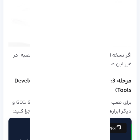
اگر نسخه‌ ای نمایش داده شد، یعنی ++C از قبل نصبه. در
غیر این صورت باید مراحل بعدی رو ادامه بدید.
مرحله 3: نصب ابزارهای توسعه (Development
Tools)
برای نصب تمامی ابزارهای توسعه مانند GCC، G++، Make و
دیگر ابزارهای مورد نیاز، کافی است دستور زیر را اجرا کنید:
copy