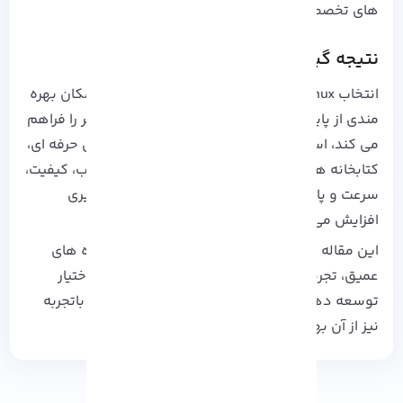
های تخصصی را ساده می‌ سازد.
نتیجه گیری
انتخاب AlmaLinux به عنوان بستر توسعه ++C، امکان بهره
مندی از پایداری، امنیت و به روز رسانی های مستمر را فراهم
می کند، استفاده از تکنیک های نو آورانه، ابزارهای حرفه ای،
کتابخانه های تخصصی و محیط های توسعه مناسب، کیفیت،
سرعت و پایداری پروژه های شما را به طور چشمگیری
افزایش می دهد .
این مقاله تلاش کرده علاوه بر آموزش پایه، دیدگاه های
عمیق، تجربیات عملی و راهکارهای پیشرفته را در اختیار
توسعه دهندگان قرار دهد تا حتی برنامه نویسان باتجربه
نیز از آن بهره مند شوند.