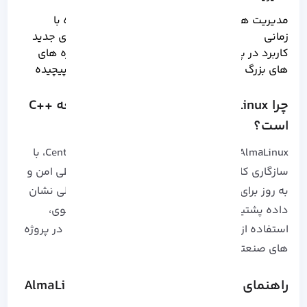
pointers
مدیریت هم
تسهیل شده با
محدود و پیچیده
زمانی
استانداردهای جدید
کاربرد در پروژه
مناسب پروژه های
محدود
های بزرگ
چندفایلی و پیچیده
چرا AlmaLinux بهترین گزینه برای توسعه ++C
است؟
AlmaLinux
به عنوان جایگزین پایدار و متن باز CentOS، با
سازگاری کامل با RHEL و پشتیبانی بلندمدت، محیطی امن و
به روز برای توسعه ++C فراهم می کند. تجربه عملی نشان
داده پشتیبانی فعال جامعه متن باز و مستندات قوی،
استفاده از کتابخانه ها و ابزارهای تخصصی ++C را در پروژه
های صنعتی بسیار آسان می کند.
راهنمای گام به گام نصب ++C روی AlmaLinux