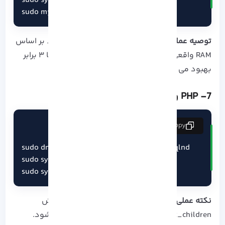
sudo systemctl enable mariadb

sudo mysql_secure_installation
توصیه عملی
: تنظیم innodb_buffer_pool_size_ بر اساس
RAM واقعی سرور، سرعت پاسخدهی دیتابیس را تا ۳ برابر
بهبود می‌ دهد.
7- PHP و تنظیمات حرفه‌ ای
copy
sudo dnf install -y php php-fpm php-mysqlnd

sudo systemctl start php-fpm

sudo systemctl enable php-fpm
نکته عملی
: برای عملکرد بهینه PHP-FPM_، افزایش
pm.max_children و تنظیم opcache توصیه می‌ شود.