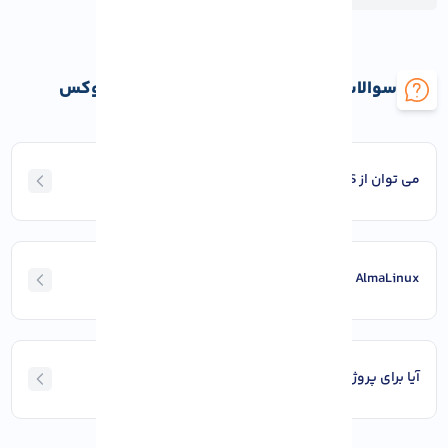
سوالات متداول راه اندازی سرور با آلمالینوکس
می‌ توان از CentOS به AlmaLinux مهاجرت کرد؟
AlmaLinux یا Rocky Linux؟ کدام بهتر است؟
آیا برای پروژه‌ های بزرگ سازمانی مناسب است؟