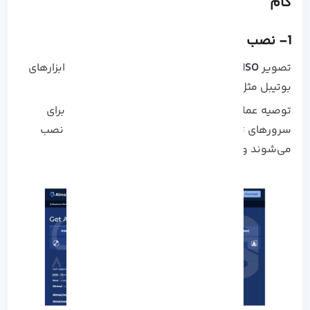
گام
1- نصب AlmaLinux
تصویر
ISO رسمی آلمالینوکس
را دانلود کرده و با ابزارهای
بوتیبل مثل Rufus یا Ventoy آماده کنید.
توصیه عملی: نصب در حالت Minimal بهترین پایه برای
سرورهای تولید است ، زیرا تنها بسته‌ های ضروری نصب
می‌شوند و فضای کمتر و امنیت بالاتر خواهد بود .