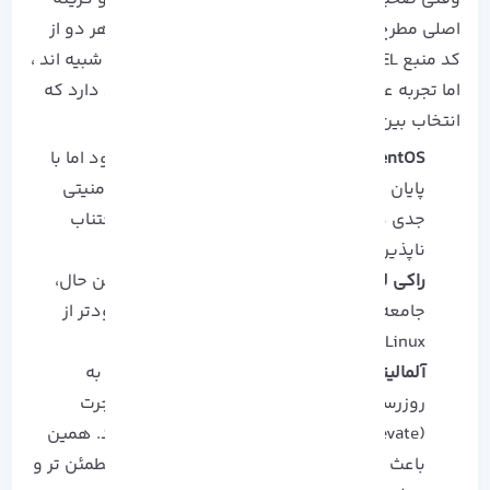
اصلی مطرح هستند: Rocky Linux و AlmaLinux .
هر دو از
کد منبع RHEL ساخته شده‌ اند و از نظر فنی بسیار شبیه‌ اند ،
اما تجربه عملی نشان می‌ دهد تفاوت‌ هایی وجود دارد که
انتخاب بین آنها را تحت تأثیر قرار می‌دهد :
CentOS
: سال‌ ها انتخاب اول مدیران سرور بود اما با
پایان پشتیبانی رسمی، استفاده از آن ریسک امنیتی
جدی دارد و مهاجرت به یک جایگزین پایدار اجتناب‌
ناپذیر است .
راکی لینوکس
: پایدار و قابل اعتماد است با این حال،
جامعه کاربری و منابع آموزشی آن هنوز محدودتر از
AlmaLinux است.
آلمالینوکس
: علاوه بر سازگاری کامل با RHEL، به‌
روزرسانی‌ های امنیتی سریع، ابزار رسمی مهاجرت
(Elevate) و پشتیبانی گسترده در صنعت دارد. همین
باعث شده برای اکثر مدیران سرور، گزینه‌ای مطمئن‌ تر و