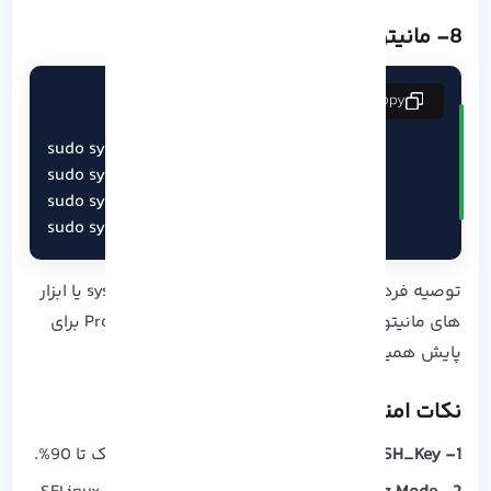
8- مانیتورینگ سرویس‌ ها
copy
sudo systemctl status httpd

sudo systemctl status nginx

sudo systemctl status mariadb

sudo systemctl status php-fpm
توصیه فردی و حرفه ای: استفاده از systemd timers یا ابزار
های مانیتورینگ خارجی مثل Prometheus + Grafana برای
پایش همیشگی سرویس‌ ها.
نکات امنیتی و بهینه‌ سازی پیشرفته
1- SSH_Key و محدود کردن root
: کاهش خطر هک تا 90%.