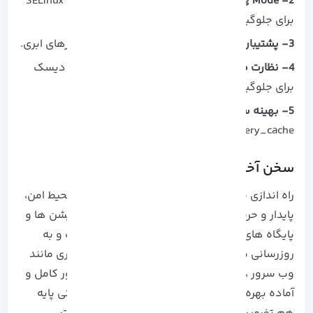
2- SELinux _Enforcing Mode
: فعال نگه داشتن SELinux
برای جلوگیری از نفوذ های سطح سیستم.
3- پشتیبان گیری خودکار
: استفاده از rsync یا ابزارهای ابری.
4- نظارت منابع
: تنظیم هشدار برای CPU ، RAM و دیسک
برای جلوگیری از downtime.
5- بهینه‌ سازی پایگاه داده
: تنظیمات buffer_ و
query_cache برای افزایش سرعت.
سخن آخر
راه اندازی سرور با آلمالینوکس، کلید داشتن یک محیط امن،
پایدار و حرفه‌ ای برای میزبانی وب‌ سایت‌ ها، اپلیکیشن‌ ها و
پایگاه‌ های داده است.
با دنبال کردن مراحل نصب و به‌
روزرسانی سیستم و پیکربندی سرویس‌ های ضروری مانند
وب‌ سرور ، پایگاه داده و PHP، می‌ توانید یک سرور کامل و
آماده بهره‌ برداری داشته باشید.
رعایت نکات امنیتی پایه