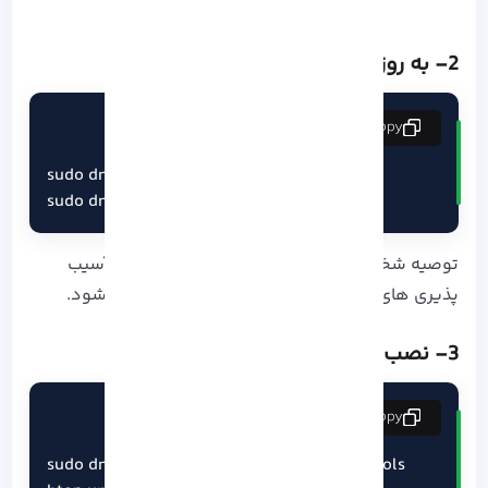
2- به روز رسانی سیستم
copy
sudo dnf update -y

sudo dnf upgrade -y
توصیه شخصی: به‌ روزرسانی منظم باعث کاهش آسیب‌
پذیری‌ های امنیتی و بهبود ثبات سرویس‌ ها می‌ شود.
3- نصب ابزارهای مدیریتی ضروری
copy
sudo dnf install -y vim wget curl git net-tools 