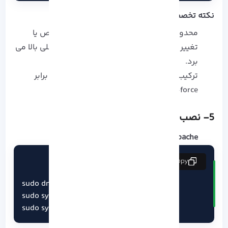
نکته تخصصی:
محدود کردن دسترسی SSH به IP‌ های مشخص یا
تغییر پورت پیش‌ فرض، امنیت را به شکل عملی بالا می‌
برد.
ترکیب firewalld با fail2ban برای محافظت در برابر
brute-force توصیه می‌ شود.
5- نصب وب‌ سرور
Apache: مناسب پروژه‌های سنتی یا CMS‌ها
copy
sudo dnf install -y httpd

sudo systemctl start httpd

sudo systemctl enable httpd