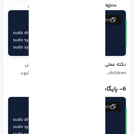
Nginx: مناسب بار سنگین و پروژه‌ های مدرن
copy
sudo dnf install -y nginx

sudo systemctl start nginx

sudo systemctl enable nginx
نکته عملی
: برای عملکرد بهینه PHP-FPM_، افزایش
pm.max_children و تنظیم opcache توصیه می‌ شود.
6- پایگاه داده (MariaDB)
copy
sudo dnf install -y mariadb-server

sudo systemctl start mariadb
