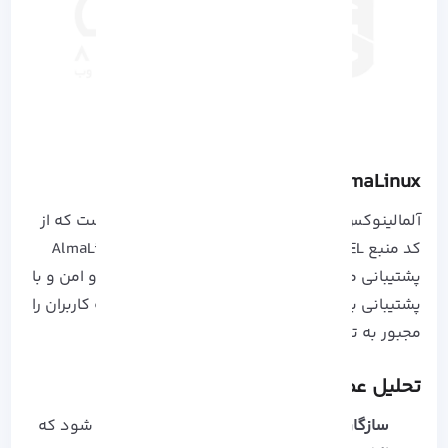
AlmaLinux چیست و چرا مهم است؟
آلمالینوکس یک سیستم‌ عامل متن‌ باز و رایگان است که از
کد منبع RHEL ساخته شده و توسط بنیاد AlmaLinux OS
پشتیبانی می‌شود.
هدف آن ارائه جایگزینی پایدار و امن و با
پشتیبانی بلند مدت برای CentOS است، بدون آنکه کاربران را
مجبور به تغییر اکوسیستم یا ابزارهای خود کند.
تحلیل عمیق ویژگی‌ های AlmaLinux:
سازگاری باینری با RHEL
: این ویژگی باعث می‌ شود که