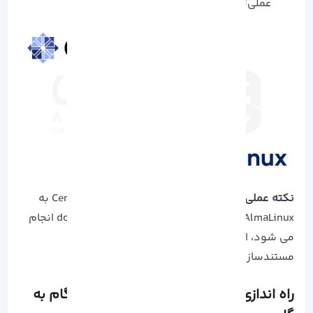
عملی‌تر از Rocky باشد.
نکته عملی
: د
ر پروژه‌ های واقعی، مهاجرت از CentOS به
AlmaLinux یا Rocky تقریباً بدون وقفه و downtime انجام
می‌ شود، اما AlmaLinux به دلیل جامعه فعال و
مستندسازی بهتر، گزینه مطمئن‌ تری است.
راه‌ اندازی AlmaLinux روی سرور: تحلیل گام‌ به‌