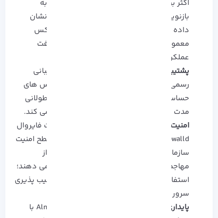
اکثر برنامه‌ ها و ابزار های سازمانی بدون نیاز به
بازنویسی یا تغییرات اجرا شوند .
تجربه عملی نشان
داده است که مهاجرت از CentOS به آلمالینوکس
معمولاً کمتر از یک روز طول می‌کشد، بدون افت
عملکرد.
پشتیبانی طولانی‌ مدت (LTS)
:
تا ۱۰ سال پشتیبانی
رسمی.
این برای محیط‌ های سازمانی و سرویس‌ های
حساس اهمیت دارد ، زیرا امکان برنامه‌ ریزی طولانی‌
مدت و کاهش هزینه‌ های نگهداری فراهم می‌ کند.
امنیت پیشرفته
: SELinux پیش‌ فرض، مدیریت فایروال
firewalld و سیاست‌ های کنترل دسترسی، سطح امنیت
سازمانی ارائه می‌ دهند. نکته عملی: بسیاری از
مهاجمان اولین هدف خود را ورود SSH قرار می‌ دهند؛
استفاده از SSH Key و محدود کردن root، آسیب‌ پذیری
سرور را تا 90% کاهش می‌ دهد.
پایداری و عملکرد
:
پایداری و عملکرد: AlmaLinux با