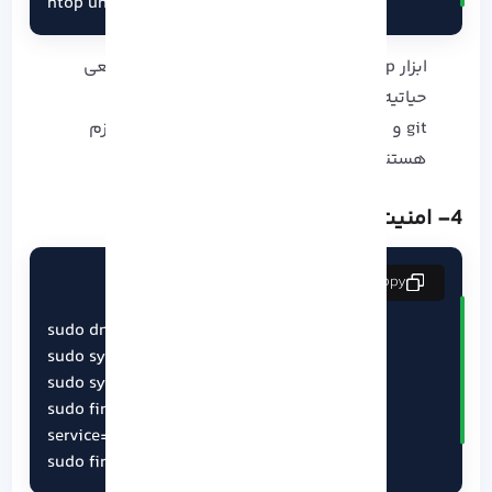
htop unzip
ابزار htop برای مانیتورینگ منابع در زمان واقعی
حیاتیه.
git و curl برای توسعه و مدیریت پروژه‌ ها لازم
هستند.
4- امنیت و فایروال
copy
sudo dnf install -y firewalld

sudo systemctl start firewalld

sudo systemctl enable firewalld

sudo firewall-cmd --permanent --add-
service=ssh

sudo firewall-cmd --reload