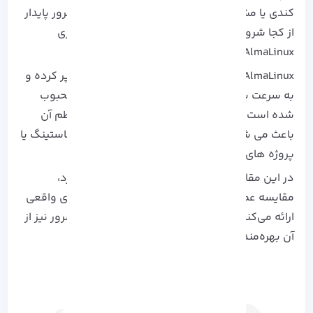
کندی یا مشکلات امنیتی.
حالا راه رسیدن به این سرور پایدار
از کجا شروع می‌ شود؟ جواب ساده است: راه اندازی
AlmaLinux برای سرور.
AlmaLinux همان کلیدی است که جای CentOS را پر کرده و
به سرعت بین توسعه‌ دهندگان و مدیران سرور محبوب
شده است.
پایداری، امنیت و به‌ روزرسانی‌ های منظم آن
باعث می‌ شود بتوانید با خیال راحت، وب‌ سایت، هاستینگ یا
پروژه‌ های شخصی خود را روی آن اجرا کنید.
در این مقاله علاوه بر راهنمای نصب، تحلیل عملکرد،
مقایسه عملی با سایر توزیع‌ ها و نکات بهینه‌ سازی واقعی
ارائه می‌کنیم، به طوری که حتی مدیران با تجربه سرور نیز از
آن بهره‌مند شوند.