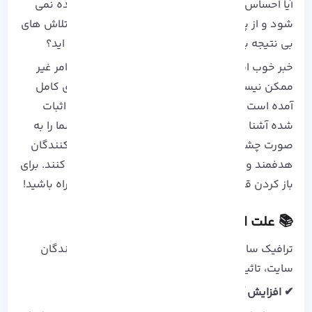
آیا احساس می کنید وبسایتتان آن طور که باید دیده نمی
شود و از پتانسیل کامل خود بهره نمی برد؟ آیا از تلاش های
بی نتیجه برای افزایش بازدید سایتتان خسته شده اید؟
خبر خوب این است که افزایش ترافیک سایت، یک امر غیر
ممکن نیست و راه حل مشکل شما در این راهنمای کامل
آمده است که در آن شما را با 10 نکته‌ی کاربردی و اثبات
شده آشنا خواهید کرد که نه تنها ترافیک سایت شما را به
صورت چشمگیری افزایش می دهند، بلکه بازدید کنندگان
هدفمند و علاقه مند را نیز به سوی شما جذب می کنند. برای
باز کردن قفل پتانسیل اصلی سایت خود، با ما همراه باشید!
📚 علت اهمیت ترافیک سایت
ترافیک سایت در کنار نشان دادن تعداد بازدید کنندگان
سایت، تاثیر مستقیمی بر فروش و برندسازی دارد:
✔ افزایش آگاهی از برند