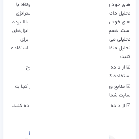
های خود را بهبود بخشید. به عنوان مثال، سایت eBay با
تحلیل داده ها از طریق Google Analytics، هم استراتژی
های خود را بهبود بخشیده و هم ترافیک سایت را بالا برده
است. همچنین، آمار نشان می دهد که استفاده از ابزارهای
تحلیلی می تواند نرخ تبدیل را تا 15% افزایش دهد. برای
تحلیل منظم سایت می توانید از نکات زیر برای اجرا استفاده
کنید:
☑ از داده های تحلیلی برای شناسایی صفحات خروج
استفاده کنید.
☑ منابع ورودی را بررسی کنید تا بفهمید کاربران از کجا به
سایت شما مراجعه می کنند.
☑ از داده ها برای بهینه سازی محتوای خود استفاده کنید.