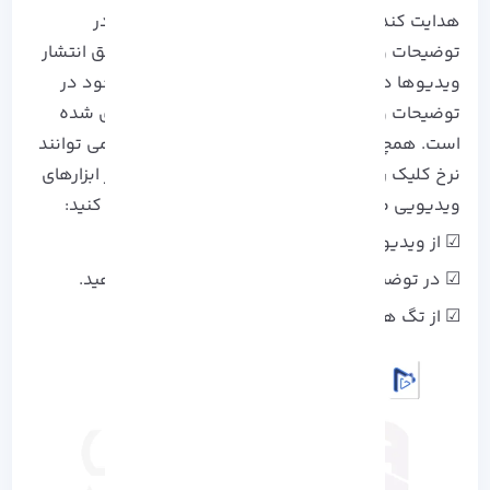
هدایت کند، به خصوص با قرار دادن لینک سایت در
توضیحات ویدیو. به عنوان مثال، TED Talks از طریق انتشار
ویدیوها در یوتیوب و قرار دادن لینک وبسایت خود در
توضیحات ویدیو، موفق به افزایش ترافیک ورودی شده
است. همچنین، آمار نشان می دهد که ویدیو ها می توانند
نرخ کلیک را تا 65% افزایش دهند. برای استفاده از ابزارهای
ویدیویی می توانید از نکات زیر برای اجرا استفاده کنید:
☑ از ویدیو های جذاب و کوتاه استفاده کنید.
☑ در توضیحات ویدیو، لینک سایت خود را قرار دهید.
☑ از تگ های مرتبط برای ویدیوها استفاده کنید.