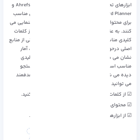
ابزارهای تحلیل کلمات کلیدی مانند
Ahrefs
،Ubersuggest و
Google Keyword Planner به انتخاب کلمات کلیدی مناسب
برای محتوا کمک می کنند و در بهینه سازی آن راهنمایی می
کنند. به عنوان مثال، سایت
HubSpot
با استفاده از کلمات
کلیدی مناسب، محتوای خود را بهینه کرده و به یکی از منابع
اصلی درحوزه بازاریابی تبدیل شده است. همچنین، آمار
نشان می دهد که وب سایت هایی که از کلمات کلیدی
مناسب استفاده می کنند، 50% بیشتر در نتایح جستجو
دیده می شوند. برای تولید محتوای سئو شده و هدفمند
می توانید از نکات زیر برای اجرا استفاده کنید:
☑ از کلمات کلیدی با حجم جستجوی بالا استفاده کنید.
☑ محتوای خود را منظم به روز رسانی کنید.
☑ از ابزارهای سئو برای بهینه سازی استفاده کنید.