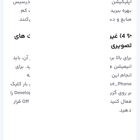
اپلیکیشن‌ ها، می‌ توانید از
سرور مجازی لینوکس آذرسیس
بهره ببرید. این سرورها امکان اجرای سریع، مصرف کم
منابع و دسترسی همیشگی را برای شما فراهم می‌کنند.
✨ 4) غیرفعال کردن انیمیشن ها و افکت های
تصویری
برای بالا بردن سرعت رابط کاربری و عملکرد روان تر آن، باید
انیمیشن ها و افکت های تصویری را غیر فعال کنید. برای
انجام این کار، ابتدا به تنظیمات رفته و بر روی گزینه
About_Phone گوشی کلیک کنید سپس با چندین بار کلیک
بر روی گزینه Build_number، گزینه Developer_Options را
فعال کنید و مقادیر بر پایه scale را بر روی 0.5x یا Off قرار
دهید.