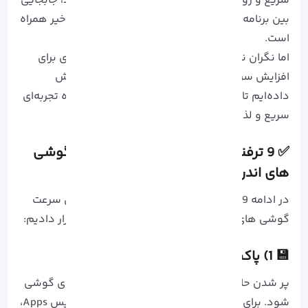
سریع و روان نیست. اپلیکیشن‌ها دیر باز می‌شوند، جابجایی
بین برنامه‌ها کند شده و حتی تایپ کردن هم با تأخیر همراه
است.
اما نگران نباشید! در این مقاله، ترفندهایی کاربردی برای
افزایش سرعت گوشی‌ های اندرویدی قدیمی آموزش
داده‌ایم تا بتوانید بدون خرید گوشی جدید، دوباره تجربه‌ای
سریع و لذت‌بخش داشته باشید.
✅ 9 ترفند کاربردی برای افزایش سرعت گوشی‌
های اندروید قدیمی
در ادامه 9 ترفندی که می تواند به شما در افزایش سرعت
گوشی های اندرویدی کمک کند را، مورد بررسی قرار دادیم:
💾 1) پاکسازی حافظه پنهان (Cache)
پر شدن حافظه کش برنامه ها می تواند دلیل کندی گوشی
شود. برای پاکسازی آن می توانید از تنظیمات و سپس Apps،