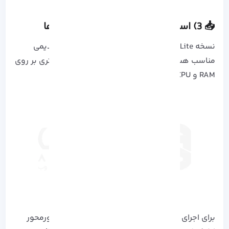
📥 3) استفاده از نسخه Lite اپلیکیشن ها
نسخه Lite یا Go اپلیکیشن ها برای گوشی های قدیمی
مناسب هستند زیرا با مصرف منابع کمتر، فشار کمتری بر روی
RAM و CPU وارد می کنند.
برای اجرای اپلیکیشن‌ های سبک یا نسخه‌ های سرورمحور