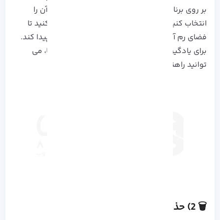
بر روی برنامه های پرمصرف زده و گزینه Storage آن را
انتخاب کنید. در پایان بر روی Clear_Cache کلیک کنید تا
فضای رم آزاد شده و سرعت اجرای برنامه افزایش پیدا کند.
برای یادگیری بیشتر درباره پاکسازی کش برنامه ها، می
توانید
راهنمایی رسمی گوگل
را نیز مطالعه کنید.
🗑️ 2) حذف اپلیکیشن های بلا استفاده