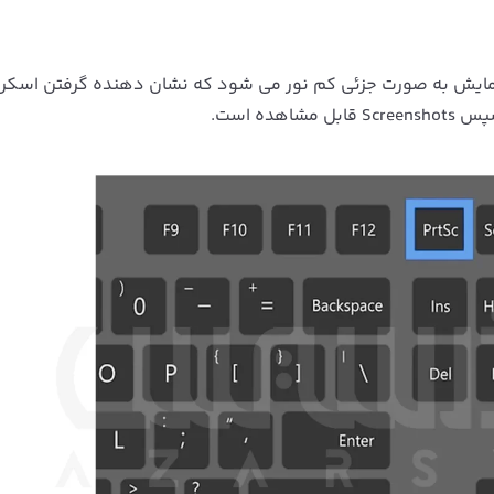
ز کلید های Windows + Prt Sc،صفحه نمایش به صورت جزئی کم نور می شود که نشان دهنده گرفتن اسک