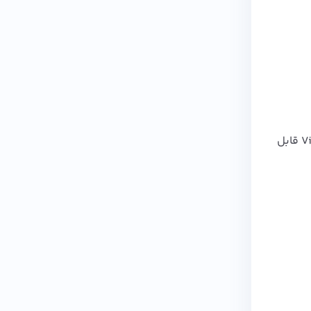
برای ویندوز فعال از کلید های ترکیبی Alt +Windows + Prt Sc استفاده کنید. این عکس از طریق پوشه Videos/Captures قابل