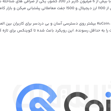
CoinEx از سال 2017 فعالیت خودش رو آغاز کرده و الآن با بیش از 6 میلیون کاربر در 200 کشور، یکی از صرافی‌ 
قابل اعتماد تو جهان محسوب میشه. این صرافی از بیش از 1100 ارز دیجیتال و 1500 جفت معاملاتی پشتبانی میکن 
: تو مقایسه با رقبایی مثل Binance یا KuCoin، CoinEx بیشتر روی دسترسی آسان و بی‌ دردسر برای کاربران بین‌
را به حداقل رسونده. این رویکرد باعث شده تا کوینکس برای تازه‌ کا