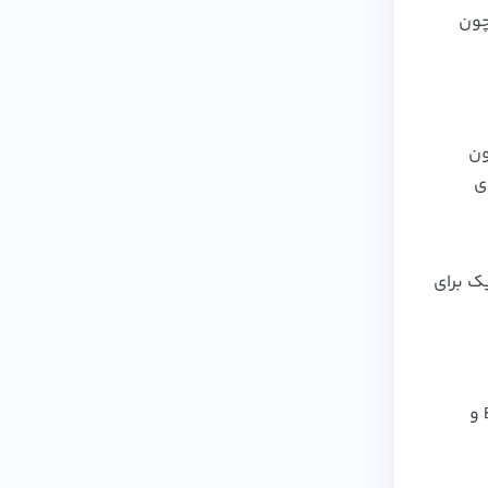
چون
 یک میلیون
کامل برای
ک برای
CoinEx با بیش از 1100 ارز دیجیتال و رابط کاربری ساده، مخصوصاً برای کاربران ایرانی یه گزینه‌ بدون دردسره. برخلاف Binance و