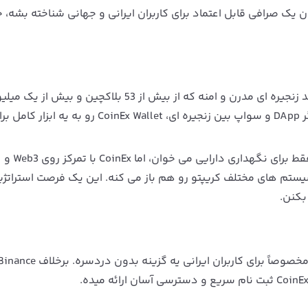
 یک صرافی قابل اعتماد برای کاربران ایرانی و جهانی شناخته بشه، 
کیف پول کوینکس که از 2019 فعالیت داره، یه والت چند زنجیره‌ ای مدرن و امنه که از بیش از 53 بلاکچین و بیش از
توکن پشتیبانی میکنه. امکاناتی مانند استیکینگ، مرورگر DApp و سواپ بین زنجیره‌ ای، CoinEx Wallet رو به یه ابزار 
اکثر کاربران تازه‌ کار کیف پول رو فقط برای نگهداری دارایی می‌ خوان، اما CoinEx با تمرکز روی Web3 و
تم‌ های مختلف کریپتو رو هم باز می‌ کنه. این یک فرصت استراتژی
بکنن.