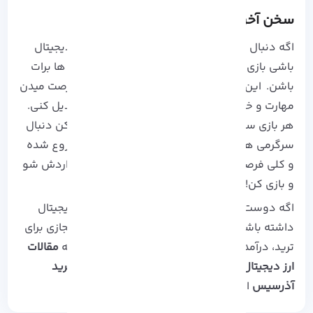
سخن آخر
اگه دنبال یه تجربه متفاوت و پرهیجان تو دنیای دیجیتال
باشی بازی‌ های NFT میتونن یکی از بهترین گزینه‌ ها برات
باشن. این بازی‌ ها هم سرگرم‌ کننده‌ ان و هم فرصت میدن
مهارت و خلاقیتت رو به دارایی دیجیتال واقعی تبدیل کنی.
هر بازی سبک خودش رو داره، پس اول مشخص کن دنبال
سرگرمی هستی یا کسب درآمد. دنیای NFT تازه شروع شده
و کلی فرصت برای کشف و لذت بردن داره، فقط واردش شو
و بازی کن!
اگه دوست داری اطلاعات بیشتری درباره ارزهای دیجیتال
داشته باشی یا می‌ خوای با بهترین شرایط سرور مجازی برای
ترید، درآمدت رو امن و سریع مدیریت کنی، حتماً به
مقالات
ارز دیجیتال آذرسیس
سر بزن و یا از
سرور مجازی ترید
آذرسیس
استفاده کن.