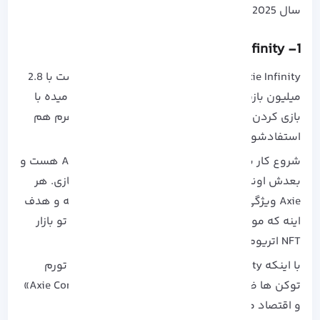
سال 2025 باید امتحانشون کنی آوردم:
Axie Infinity
1-
Axie Infinity یکی از بزرگ‌ ترین بازی‌ های NFT هست با 2.8
میلیون بازیکن فعال روزانه!!! این بازی بهت اجازه میده با
بازی کردن، توکن AXS جمع کنی و تو مدیریت پلتفرم هم
استفادشون کنی.
شروع کار با خرید سه حیوان دیجیتالی به اسم Axie هست و
بعدش اونارو پرورش میدی تا نسل‌ های جدید بسازی. هر
Axie ویژگی‌ های ژنتیکی خودش رو منتقل می‌ کنه و هدف
اینه که موجودات نادر و منحصر به فرد بسازی که تو بازار
NFT اتریوم بتونی بفروشیشون.
با اینکه Axie Infinity در سال‌های 2021 تا 2022 با تورم
توکن‌ ها ضربه خورد، اما در 2025 با مدل جدید «Axie Core»
و اقتصاد متعادل‌ تر برگشته.