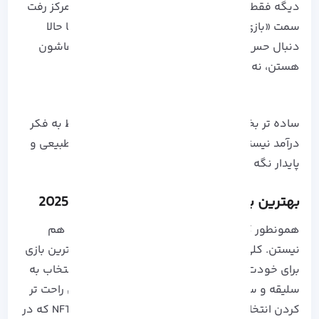
دیگه فقط بحث «بازی کن و پول دربیار» نبود و تمرکز رفت
سمت «بازی کن و صاحبش باش». یعنی بازیکن‌ ها حالا
دنبال حس واقعی مالکیت روی آیتم‌ ها و تجربه‌ هاشون
هستن، نه فقط پاداش مالی کوتاه‌ مدت.
ساده تر بخوایم بگیم، بازی‌ های موفق دیگه فقط به فکر
درآمد نیستن و سعی دارن اقتصاد درون بازی رو طبیعی و
پایدار نگه دارن.
بهترین بازی‌ های NFT برای بازی در سال 2025
همونطور که قبلاً گفتیم، همه بازی‌ های NFT مثل هم
نیستن. کلی ژانر و سبک مختلف دارن و انتخاب بهترین بازی
برای خودت کمی گیج‌ کننده می‌ تونه باشه. پس انتخاب به
سلیقه و سبک بازی کردن خودت بستی داره. برای راحت‌ تر
کردن انتخابت اینجا یه لیست از بهترین بازی‌ های NFT که در