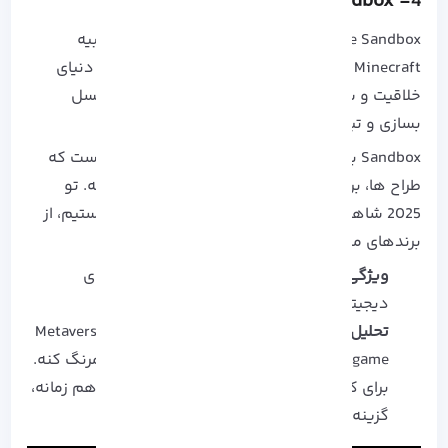
The Sandbox
4-
The Sandbox یه پلتفرم NFT مبتنی بر جامعه و شبیه
Minecraft هست. بیشتر از اینکه یه بازی باشه، یه دنیای
خلاقیت و ساخت و سازه. می‌ تونی دارایی‌ های وکسل
بسازی و تبدیل به NFT کنی و تو بازار بفروشی.
Sandbox بیشتر از یه بازی، یه اکوسیستم خلاقانه‌ ست که
طراح‌ ها، برند ها و گیمر ها رو به هم وصل می‌ کنه. تو
2025 شاهد رشد پروژه‌ های تجاری در این فضا هستیم، از
برندهای مد گرفته تا هنرمند ها و طراحان NFT.
ویژگی کلیدی:
مالکیت LAND و خلق تجربه‌ های
دیجیتال
تحلیل:
The Sandbox تونسته مرز بین Metaverse-as-
a-game و Metaverse-as-a-platform رو کمرنگ کنه.
برای کسی که دنبال ساختن و سرمایه‌ گذاری هم‌ زمانه،
گزینه‌ ای بی‌ نظیره.