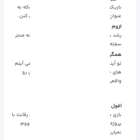
بازیکن ها به NFT نه فقط به چشم دارایی، بلکه به‌
عنوان بخشی از هویت دیجیتال خود نگاه می‌ کنن.
لزوم تنظیم‌ گری و شفافیت اقتصادی:
رشد بازار NFT ها بدون چارچوب قانونی، ممکنه منجر
سفته‌ بازی‌ های مضر بشه.
همگرایی با فناوری‌ های جدید (AI و AR):
تو آینده بازی‌ های NFT با کمک هوش مصنوعی آیتم‌
های خاص می‌ سازن و با واقعیت افزوده بازی رو
واقعی‌ تر می‌ کنن!!!
افول مدل‌ های صرفاً سودمحور:
بازی‌ هایی که فقط روی درآمد تمرکز دارن، تو رقابت با
پروژه هایی که تجربه واقعی تر ارائه میدن، دووم
نمیارن.