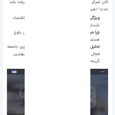
الان تمرکز بازی از “درآمد صرف” به “مالکیت و پیشرفت بلند
مدت” تغییر کرده.
ویژگی کلیدی:
مدل جدید Play-and-Own با اقتصاد
بازسازی‌ شده
چرا مهمه:
نشون میده پروژه‌ های NFT در حال بلوغ
هستن، نه فقط هیجان‌ زده از موج کریپتو.
تحلیل:
اگر دنبال بازی‌ ای هستی که سابقه‌ قوی، جامعه‌
فعال و آینده‌ روشن داره، هنوز Axie یکی از بهترین
گزینه‌ هاست.