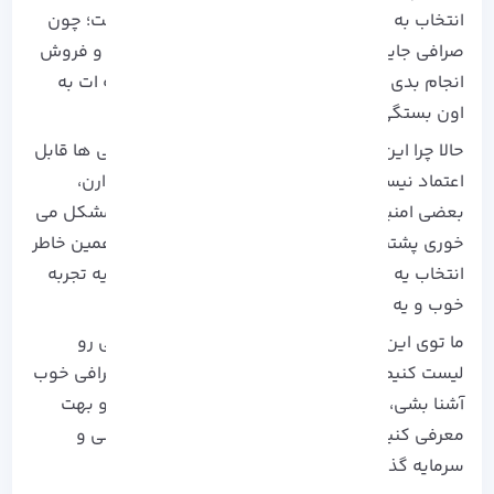
انتخاب به ظاهر ساده، یکی از مهم‌ترین قدم‌هاست؛ چون
صرافی جاییه که قراره پولت رو واردش کنی، خرید و فروش
انجام بدی و در واقع بخش زیادی از امنیت سرمایه‌ ات به
اون بستگی داره.
حالا چرا این موضوع انقدر مهمه؟ چون همه‌ صرافی‌ ها قابل
اعتماد نیستن. بعضی کارمزدهای عجیب و غریب دارن،
بعضی امنیت بالایی ندارن و بعضیا هم وقتی به مشکل می‌
خوری پشتیبانی درست و حسابی ارائه نمیدن. به همین خاطر
انتخاب یه صرافی معتبر میتونه تفاوت بزرگی بین یه تجربه
خوب و یه تجربه پر از استرس بسازه.
ما توی این مطلب قرار نیست فقط اسم چند صرافی رو
لیست کنیم. هدف اینه که اول با معیار های یه صرافی خوب
آشنا بشی، بعد چند صرافی معتبر و امتحان‌ شده رو بهت
معرفی کنیم تا بتونی با خیال راحت‌ تر وارد بازار بشی و
سرمایه‌ گذاری یا معامله‌ هات رو شروع کنی.