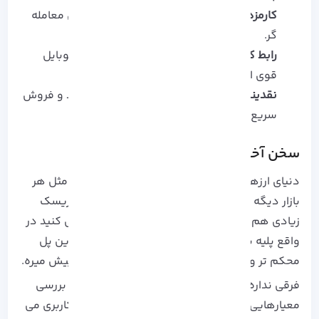
کارمزد:
کارمزد پایین‌ تر یعنی سود بیشتر برای معامله‌
گر.
رابط کاربری:
تجربه کاربری روان و اپلیکیشن موبایل
قوی اهمیت زیادی داره.
نقدینگی:
حجم معاملات بالا باعث میشه خرید و فروش
سریع‌ تر و راحت‌ تر انجام بشه.
سخن آخر
دنیای ارزهای دیجیتال پر از فرصت‌ های جذابه، اما مثل هر
بازار دیگه‌ ای، بدون انتخاب درست ابزار و پلتفرم، ریسک
زیادی هم به همراه داره. صرافی‌ ای که انتخاب می‌ کنید در
واقع پلیه بین شما و دنیای کریپتو پس هر چقدر این پل
محکم‌ تر و امن‌ تر باشه مسیرتون هم مطمئن‌ تر پیش میره.
فرقی نداره تازه‌ کار باشید یا معامله‌ گر حرفه‌ ای! با بررسی
معیارهایی مثل امنیت، کارمزد، نقدینگی و تجربه کاربری می‌