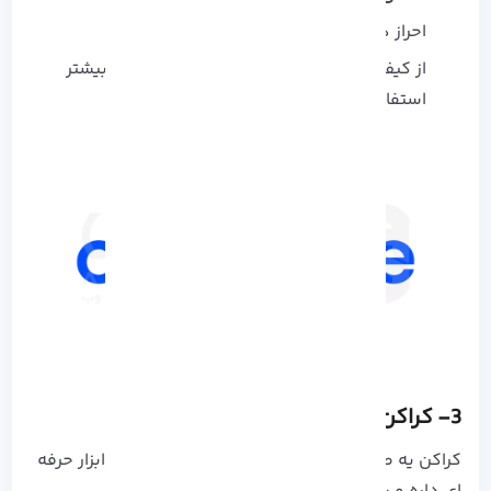
احراز هویت دو عاملی فعال باشه
از کیف پول اختصاصی Coinbase برای امنیت بیشتر
استفاده کن
3- کراکن (Kraken)
کراکن
یه صرافی قدیمیه ولی هنوز خیلی مطمئنه. ابزار حرفه‌