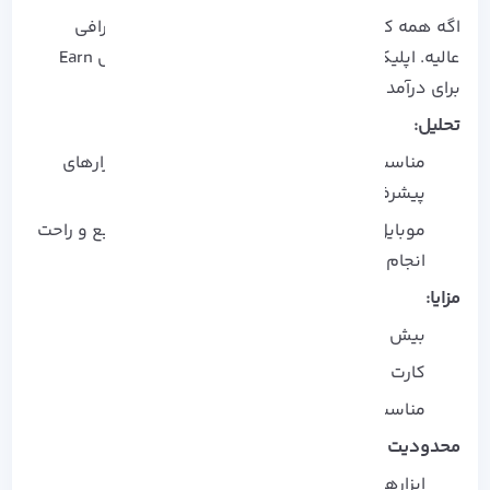
اگه همه کارهات رو با موبایل انجام میدی،
این صرافی
عالیه. اپلیکیشن خوب، کارت ویزا کریپتو و سرویس Earn
برای درآمد غیرفعال داره.
تحلیل:
مناسب تازه‌ کارها و معامله‌ گران فعال، اما ابزارهای
پیشرفته ممکنه اول کمی گیج‌ کننده باشه.
موبایل‌ پسند بودن باعث میشه معاملات سریع و راحت
انجام بشه.
مزایا:
بیش از 400 رمزارز و اپلیکیشن قوی
کارت ویزا کریپتو و برنامه پاداش
مناسب تازه‌ کارها و تریدرهای فعال
محدودیت‌ ها:
ابزارهای پیشرفته ممکنه گیج‌ کننده باشه