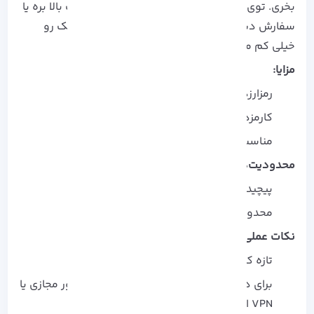
بخری. توی صرافی‌ های کم‌ نقدینگی ممکنه قیمت بالا بره یا
سفارش دیر پر بشه. بایننس با حجم بالا، این ریسک رو
خیلی کم می‌ کنه.
مزایا:
رمزارزهای متنوع و ابزارهای پیشرفته
کارمزد پایین و صندوق امنیتی SAFU
مناسب معاملات سنگین و حرفه‌ ای
محدودیت‌ها:
پیچیده برای تازه‌ کارها
محدودیت قانونی در بعضی کشور ها
نکات عملی:
تازه‌ کارها با حساب آزمایشی شروع کنن
برای دسترسی امن و بدون محدودیت، از سرور مجازی یا
VPN استفاده کن