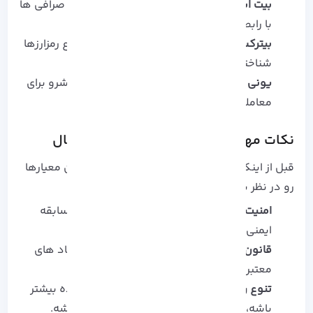
بیت‌ استمپ (
Bitstamp
):
یکی از قدیمی‌ ترین صرافی‌ ها
با رابط ساده و کارمزد پایین.
بیترکس (
Bittrex
):
به خاطر امنیت قوی و تنوع رمزارزها
شناخته میشه.
یونی‌ سواپ (
Uniswap
):
صرافی غیرمتمرکز پیشرو برای
معامله مستقیم (P2P) بدون واسطه.
نکات مهم برای انتخاب صرافی ارز دیجیتال
قبل از اینکه در هر صرافی ثبت‌ نام کنید بهتره این معیارها
رو در نظر بگیرید:
امنیت:
استفاده از ذخیره‌ سازی سرد، بیمه و سابقه
ایمنی قوی.
قانون‌ مندی:
صرافی‌ هایی که تحت نظارت نهاد های
معتبر هستن، اعتماد بیشتری ایجاد می‌ کنن.
تنوع رمزارز:
هرچه تعداد ارزهای پشتیبانی‌ شده بیشتر
باشه، فرصت‌ های سرمایه‌ گذاری متنوع‌ تر میشه.