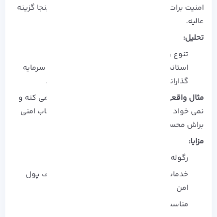
امنیت برات مهمه و می‌ خوای خیالت راحت باشه، اینجا گزینه
عالیه.
تحلیل:
تنوع رمزارزها کمتره، اما قوانین سختگیرانه و
استانداردهای امنیتی بالا باعث میشه مناسب سرمایه‌
گذارانی باشه که دنبال آرامش ذهنی هستن.
مثال واقعی:
کسی که سرمایه زیادی وارد کریپتو می‌ کنه و
نمی‌ خواد نگران قانون یا امنیت باشه، جمینی انتخاب امنی
براش محسوب میشه.
مزایا:
رگوله‌ شده و امن
خدمات اسپات، استیکینگ، کارت کریپتو و کیف پول
امن
مناسب کسایی که امنیت اولویت اصلیشونه