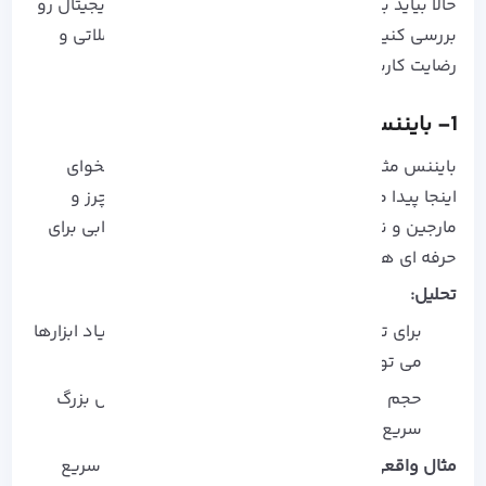
حالا بیاید با هم چند تا از بهترین صرافی‌ های ارز دیجیتال رو
بررسی کنیم که تو امنیت، نقدینگی، امکانات معاملاتی و
رضایت کاربران واقعاً جزو سرآمدها هستن:
1- بایننس (Binance)
بایننس
مثل یه سوپرمارکت بزرگ رمزارزه؛ هر چی بخوای
اینجا پیدا می‌ کنی! رمزارزهای متنوع، ابزارهای فیوچرز و
مارجین و نقدینگی بالا، اون رو تبدیل به گزینه جذابی برای
حرفه‌ ای‌ ها کرده.
تحلیل:
برای تازه‌ کارها، رابط کاربری پیچیده و تعداد زیاد ابزارها
می‌ تونه گیج‌ کننده باشه.
حجم بالای معاملات باعث میشه خرید و فروش بزرگ
سریع و با قیمت مناسب انجام بشه.
مثال واقعی:
فرض کن می‌خوای 0.5 بیت‌ کوین رو سریع