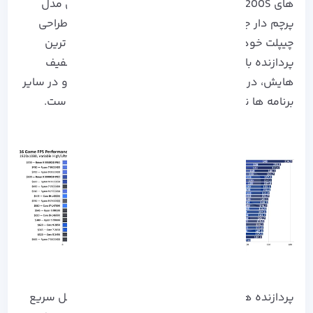
های Core Ultra 200S اینتل پیشی می گیرند. حتی مدل
پرچم دار جدید اینتل، Core Ultra 7 285K به دلیل طراحی
چیپلت خود در بازی عملکرد مطلوبی دارد و سریع ترین
پردازنده بازی اینتل، Core i9-14900K، با وجود تخفیف
هایش، در بازی به پای مدل های X3D# نمی رسد و در سایر
برنامه ها نیز از آخرین پردازنده های SMD- کندتر است.
پردازنده های استاندارد AMD در بازی از 200S اینتل سریع