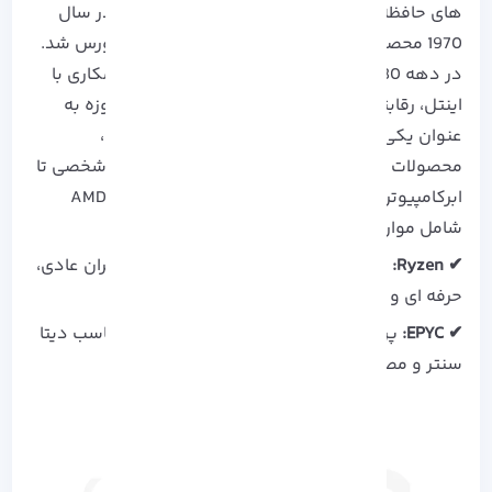
های حافظه و منطق به شهرت رسید. این شرکت در سال
1970 محصولات موفقی را ارائه کرد که وارد بازار بورس شد.
در دهه 1980 با ورود به بازار ریزپردازنده ها و همکاری با
اینتل، رقابتی جدی را با این شرکت آغاز کرده و امروزه به
عنوان یکی از شرکت های مهم صنعت نیمه هادی،
محصولات خود را در زمینه هایی مانند رایانه های شخصی تا
ابرکامپیوتر ها عرضه می کند. انواع پردازنده های AMD
شامل موارد زیر هستند:
✔ Ryzen:
برای دسکتاپ و لپتاپ، مناسب برای کاربران عادی،
حرفه ای و گیمرها
✔ EPYC:
پردازنده های سرور با با معماری SoC، مناسب دیتا
سنتر و مصرف های سنگین