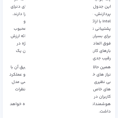
این جدول مقایسه دیدیم، هرکدام از این غول های دنیای
پردازنش، نقاط ضعف و قوت منحصر به فرد خود را دارند.
Intel با ارائه عملکرد قدرتمند در برخی از زمینه ها و
پشتیبانی نرم افزاری قوی تر، همچنان یک انتخاب محبوب
برای بسیاری از کاربران است، در حالی که AMD با ارائه ارزش
فوق العاده در ازای قیمت و عملکرد رقابتی، به ویژه در
بارهای کاری چند هسته ای، جایگاه خود را به عنوان یک
رقیب جدی تثبیت کرده است.
همین حالا با بررسی دقیق‌ تر جدول مقایسه و تطبیق آن با
نیاز های خود، پردازنده‌ ی رویایی‌ تان را پیدا کنید و عملکرد
بی‌ نظیری را تجربه کنید! برای اطلاعات بیشتر و بررسی مدل‌
های خاص، حتماً به آخرین بررسی‌ های تخصصی و نظرات
کاربران در
وبسایت‌ آذرسیس
مراجعه کنید. انتخاب
هوشمندانه، تجربه‌ی کاربری لذت‌ بخشی را به همراه خواهد
داشت.