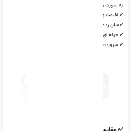
به صورت زیر محاسبه می شود:
✔ اقتصادی:
Core i3 ،Pentium
✔میان رده:
Core i5
✔ حرفه ای و گیمینگ:
Core i7. و Core i9.
✔ سرور:
Xeon
✅ مقایسه سی پی یو amd با intel​