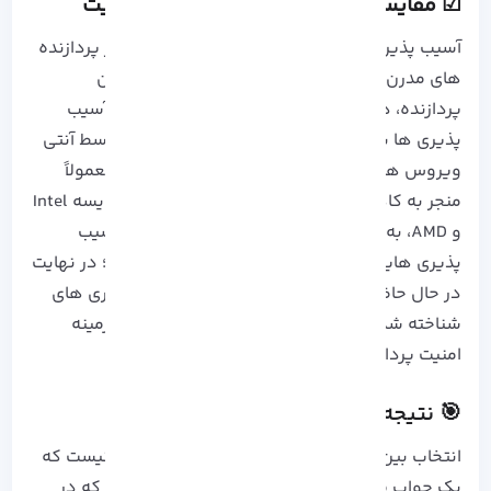
☑ مقایسه سی پی یو amd با intel​: امنیت
آسیب پذیری امنیتی به نام موتور اجرای حدسی در پردازنده
های مدرن به هکر ها اجازه می دهد تا با گول زدن
پردازنده، داده های خصوصی را سرقت کنند؛ این آسیب
پذیری ها به دلیل عملکرد در سطح سخت افزار توسط آنتی
ویروس ها قابلی شناسایی نیستند و رفع آن ها معمولاً
منجر به کاهش عملکرد پردازنده می شود. در مقایسه Intel
و AMD، به نظر می رسد که پردازنده های Intel، آسیب
پذیری هایی در پردازنده هایش کشف شده است؛ در نهایت
در حال حاضر AMD به دلیل تعداد کمتر آسیب پذیری های
شناخته شده و تاثیر کمتر اصلاحات بر عملکرد، در زمینه
امنیت پردازنده برتری نسبی دارد.
🎯 نتیجه گیری
انتخاب بین پردازنده های Intel و AMD، تصمیمی نیست که
یک جواب قطعی برای همه داشته باشد. همانطور که در