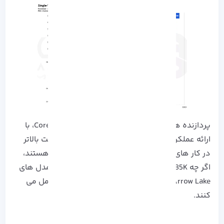
پردازنده‌ های Arrow Lake اینتل، به ویژه Core 7 285K، با
ارائه عملکرد تک‌ رشته‌ ای بی‌نظیر که منجر به سرعت بالاتر
در کار های روزمره می‌ شود، در این زمینه پیشتاز هستند،
اگر چه Core 7 285K گران‌ ترین مدل است و سایر مدل‌ های
Arrow Lake نیز از رقبای AMD در این زمینه بهتر عمل می‌
کنند.