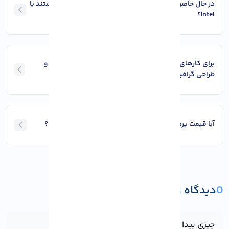
در حال حاضر، برای بازی کردن، پردازنده های AMD بهتر هستند یا
Intel؟
برای کارهای تولید محتوا (مانند ویرایش ویدیو، رندرینگ و
طراحی گرافیک)، کدام پردازنده بهتر است؟
آیا قیمت پردازنده های AMD همیشه از Intel ارزان تر است؟
0
دیدگاه و پرسش
ثبت دیدگاه یا پرسش
چیزی پیدا نشد!