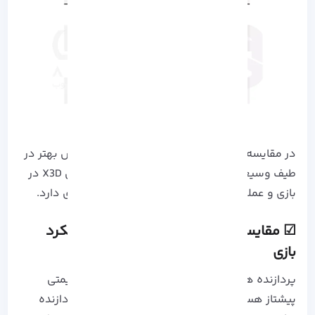
در مقایسه کلی، AMD به دلیل ارائه عملکرد و ارزش بهتر در
طیف وسیعی از قیمت ها، به ویژه با پردازنده های X3D در
بازی و عملکرد قوی در برنامه های بهره وری، برتری دارد.
☑ مقایسه سی پی یو amd با intel​: عملکرد
بازی
پردازنده های X3D شرکت AMD در تمام سطوح قیمتی
پیشتاز هستند و اغلب با اختلاف قابل توجهی از پردازنده