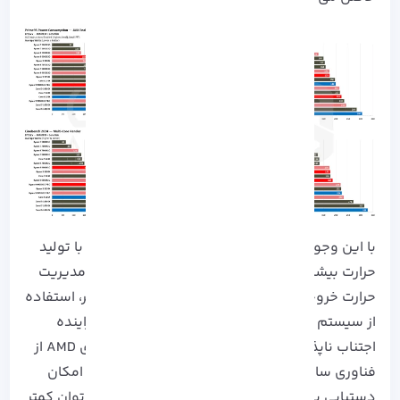
با این وجود، افزایش در میزان مصرف توان عموماً با تولید
حرارت بیشتر همبستگی دارد. از این رو، به منظور مدیریت
حرارت خروجی تراشه‌ هایی با نرخ مصرف توان بالاتر، استفاده
از سیستم‌ های خنک‌ کننده با توان دفع حرارتی فزاینده
اجتناب‌ ناپذیر خواهد بود. به بیان دیگر، بهره‌ گیری AMD از
فناوری ساخت پیشرفته با ابعاد نانومتری کوچکتر، امکان
دستیابی به سطوح عملکردی بالاتر در ازای مصرف توان کمتر