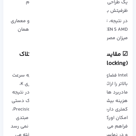
یک طراحی خوب سبب می شود که پردازنده از تمام
ظرفیتش به بهترین شکل استفاده کند.
در نتیجه، ترکیب فناوری اسخت 4 نانومتری TSMC و معماری
ZEN 5 AMD باعث کارایی بیشتر نسبت به اینتل، با همان
میزان مصرف انرژی شده اند.
☑ مقایسه سی پی یو amd با intel​: اورکلاک
(Overclocking)
Intel فضای اورکلاک بیشتری را با امکان دستیابی به سرعت
بالاتر را ارائه می دهد، اما نیازمند پردازنده های سری K،
مادربرد های سری Z و خنک کننده های قوی تر و در نتیجه
هزینه بیشتری است؛ در مقابل، AMD فضای اورکلاک دستی
کمتری دارد اما با ارائه قابلیت Precision Boots Overdrive،
امکان اورکلاک خودکار و بی دردسر را برای کاربران مبتدی
فراهم می کند، هرچند که به سرعت اورکلاک Intel نمی رسد
و در نهاست Intel به عنوان برنده در اورکلاک شناخته می