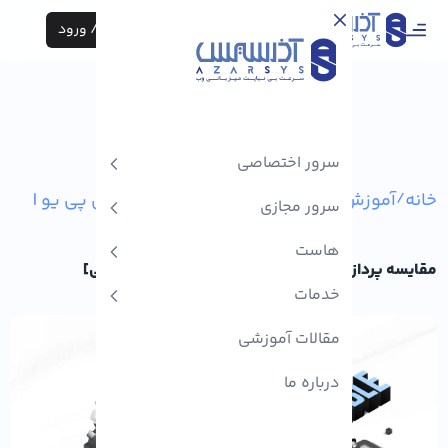
ثبت نام / ورود
سرور اختصاصی
خانه
/
آموزش های پیشرفته
/
جدول مقایسه سی پی یو amd با intel​
سرور مجازی
هاست
مقایسه پردازنده‌ AMD و Intel [جدول + بررسی تخصصی]
خدمات
مقالات آموزشی
درباره ما