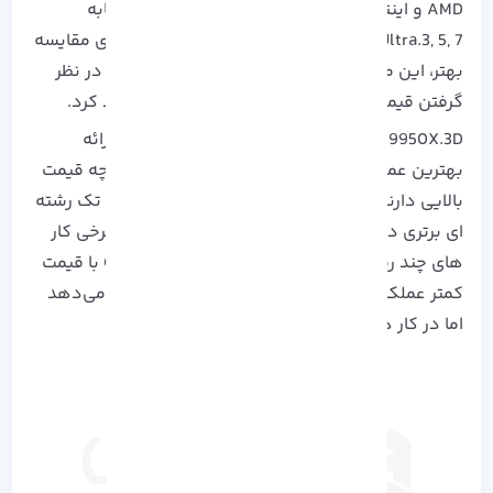
AMD و اینتل محصولات خود را در دسته‌ های مشابه
Ryzen/Core.Ultra.3, 5, 7 و 9 عرضه می‌ کنند و برای مقایسه
بهتر، این متن بر روی مدل‌ های برتر هر خانواده با در نظر
گرفتن قیمت پیشنهادی و قیمت بازار تمرکز خواهد کرد.
Ryzen.9.9950X.3D# و Ryzen.7.9800X.3D# با ارائه
بهترین عملکرد بازی، انتخاب‌ های برتر هستند، اگرچه قیمت
بالایی دارند؛ 9950X3D در کار های چند رشته‌ ای و تک رشته‌
ای برتری دارد، در حالی که Core.Ultra.9.285K در برخی کار
های چند رشته‌ ای اندکی بهتر است و Core.7.285K با قیمت
کمتر عملکرد بازی مشابهی با Core.Ultra.9# ارائه می‌دهد
اما در کار های بهره‌ وری ضعیف‌ تر است.