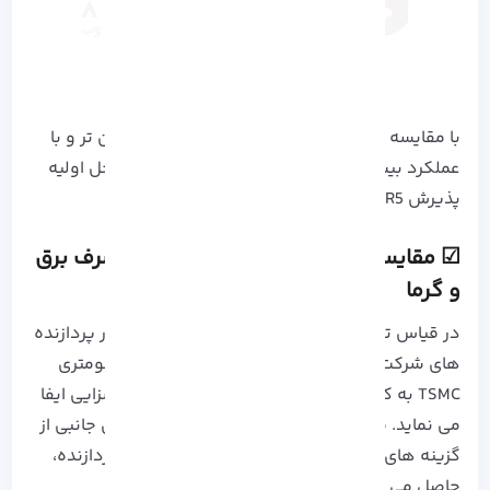
با مقایسه مشخصات، اینتل با ارائه گزینه‌ های ارزان‌ تر و با
عملکرد بیشتر، به همراه پشتیبانی از DDR4 در مراحل اولیه
پذیرش DDR5، برتری دارد.
☑ مقایسه سی پی یو amd با اینتل​: مصرف برق
و گرما
در قیاس توان محاسباتی و میزان حرارت تولیدی در پردازنده‌
های شرکت‌ های AMD و Intel، فناوری ساخت 4 نانومتری
TSMC به کار رفته در پردازنده‌ های AMD نقش بسزایی ایفا
می‌ نماید. مصرف توان الکتریکی، به عنوان پیامدی جانبی از
گزینه‌ های طراحی نظیر لیتوگرافی و معماری ریز پردازنده،
حاصل می‌ گردد.