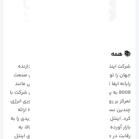
📚 همه چیز در مورد Intel
شرکت اینتل
با تاسیس در سال 1968، اولین ریزپردازنده
جهان را تولید کرد که نقش اساسی در شکل گیری صنعت
رایانه ایفا کرد. سپس با عرضه پردازنده های متوالی مانند
8008 به پیشرفت و کارایی پردازش کمک کرد. این شرکت با
تمرکز بر روی پردازنده های چند هسته ای و بهره وری انرژی،
چندین نسل پردازنده با معماری های مختلف iCore ارائه
کرد. اینتل با معرفی نسل های Lake، معماری هیبریدی را به
بازار آورده و با تمرکز بر هوش مصنوعی و کارایی بالا، به
رقابت در صنعت ادامه داد. رده بندی پردازنده های اینتل