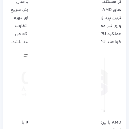
تر هستند، اما از 14900K اینتل کندترند. با این حال، مدل
های X.3D# AMD با عملکردی بیش از 30 درصد بهتر، سریع
ترین پردازنده بازی محسوب می شوند و در کار های بهره
وری نیز عملکرد خوبی دارند. در وضوح های بالاتر، تفاوت
عملکرد CPU کمتر محسوس است، اما برای کسانی که می
خواهند GPU را ارتقا دهند Cpu قویتر می تواند مفید باشد.
AMD با پردازنده های Ryzen-9000X3D# خود که با