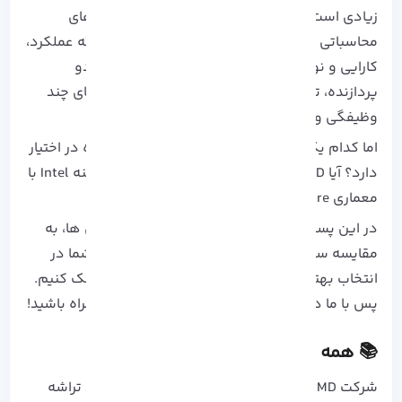
زیادی است که که به عنوان قلب تپنده دستگاه های
محاسباتی عمل کرده اند و همراه در تلاش بری ارائه عملکرد،
کارایی و نوآوری برتری بوده اند. انتخاب بین این دو
پردازنده، تاثیر مستقیمی بر روی سرعت، قابلیت های چند
وظیفگی و تجربه کلی کاربری سیستم دارد.
اما کدام یک از این دو رقیب، سلطه را در این حوزه در اختیار
دارد؟ آیا AMD با Ryzen توانسته است سلطه دیرینه Intel با
معماری Core را به چالش بکشد؟
در این پست، با بررسی دقیق و بی طرفانه معماری ها، به
مقایسه سی پی یو AMD با اینتل​ پرداختیم تا به شما در
انتخاب بهترین گزینه برای نیازها و بودجه خود کمک کنیم.
پس با ما در پرده برداشتن از این رقابت جذاب همراه باشید!
📚 همه چیز در مورد AMD
شرکت AMD
در سال 1969 تاسیس شده و با تولید تراشه