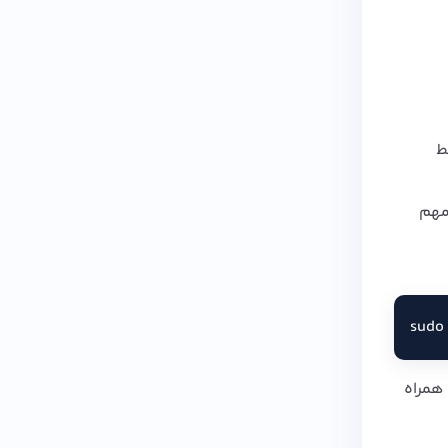
ی بر خط
مهم
sudo 
ه رمز عبور خود را مجدداً وارد کنید. در اینجا، ما دستور fdisk را به همراه