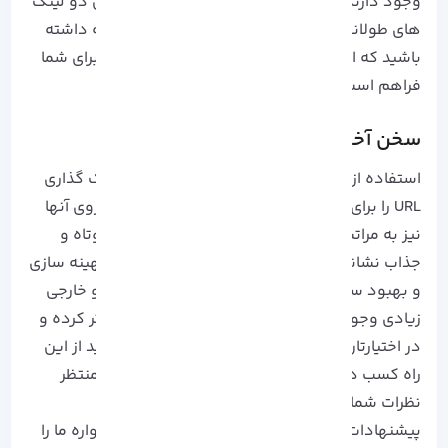
وجود دارند که شما می توانید طبق روند کاری این دو لینک
های طولانی خود را کوتاه تر و جذاب تر کنید. توجه داشته
باشید که امکان درآمدزایی از این وبسایت ها نیز برای شما
فراهم است.
سخن آخر
استفاده از لینک های بلند و طولانی، امکان اشتراک گذاری
URL را برای کاربران سخت کرده و شانس کلیک بر روی آنها
نیز به مراتب کمتر خواهد شد. داشتن بک لینک کوتاه و
جذاب نشانه حرفه ای بودن شما در کنار افزایش بهینه سازی
و بهبود سئو وبسایتتان است. سایت های ایرانی و خارجی
زیادی وجود دارند که لینک های طولانی را کوتاه تر کرده و
در اختیارتان قرار می دهد. همچنین، شما می توانید از این
راه کسب درآمد کنید. ممنون که همراه ما بودید. منتظر
نظرات شما در بخش کامنت ها هستیم. نظرات و
پیشنهادات شما همراهان همیشگی است که همواره ما را