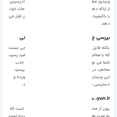
ویندوز
مطمئن و باکیفیت این مشکل را حل کنید. آذرسیس
از ارائه دهندگان قدیمی در این مسیر است که خدمات خود
را باکیفیت بالا و قیمت مقرون به صرفه در اختیارتان قرار می
دهد.
بررسی چند سایت کوتاه کننده لینک ایرانی
نکته قابل توجه این است که فقط سایت های خارجی نیست
که با فعالیت و افزایش تعداد کلیک به درآمد خواهید رسید،
شما می توانید با کوتاه کردن لینک های طولانی و جذب
مخاطب در سایت های ایرانی نیز به درآمد مطلوب برسید.
این وبسایت ها مانند آنها محدودیتی به وجود نیاورده و
دسترسی شما آسان تر از وبسایت های خارجی باشد:
yun.ir، سایت کوتاه کننده لینک
یون از محبوب ترین سایت های کوتاه کننده لینک است که
به مدت طولانی فعالیت خود را در این زمینه آغاز کرده است.