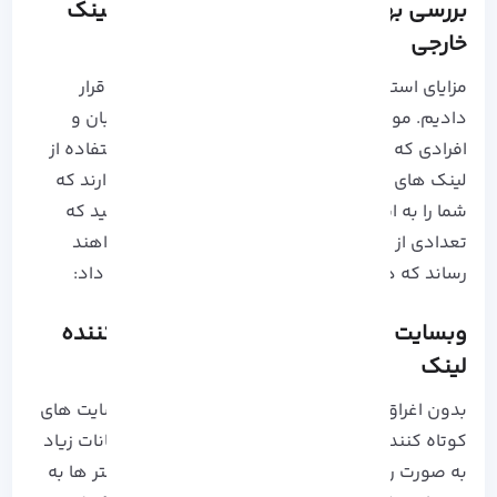
بررسی بهترین سایت های کوتاه کننده لینک
خارجی
مزایای استفاده از لینک های کوتاه را مورد بررسی قرار
دادیم. موارد ذکر شده از دلایل روی آوردن بازاریابان و
افرادی که در زمینه
هاستینگ
فعالیت دارند به استفاده از
لینک های کوتاه و خاص است. ابزار هایی وجود دارند که
شما را به این هدف نزدیک می کنند. فراموش نکنید که
تعدادی از این سایت ها شما را به درآمد خوبی خواهند
رساند که در ادامه برایتان مفصل توضیح خواهیم داد:
وبسایت Bitly، محبوب ترین ابزار کوتاه کننده
لینک
بدون اغراق می توان گفت
Bitly
از محبوب ترین سایت های
کوتاه کننده لینک به شمار می رود که با ارائه امکانات زیاد
به صورت رایگان جایگاه ویژه ای را در بین وب مستر ها به