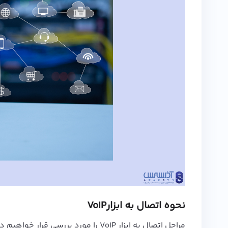
نحوه اتصال به ابزارVoIP
مراحل اتصال به ابزار VoIP را مورد بررسی قرار خواهیم داد: