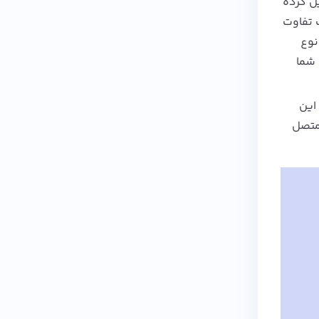
 تبدیل کرده
ک تفاوت
نوع
ی برای شما
این
ید. پس از متصل