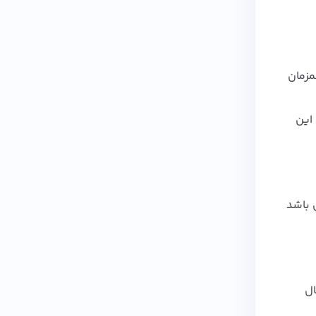
مزمان
 این
ار دارای وسیله ی به نام Noise گیر نیز می باشد
ال