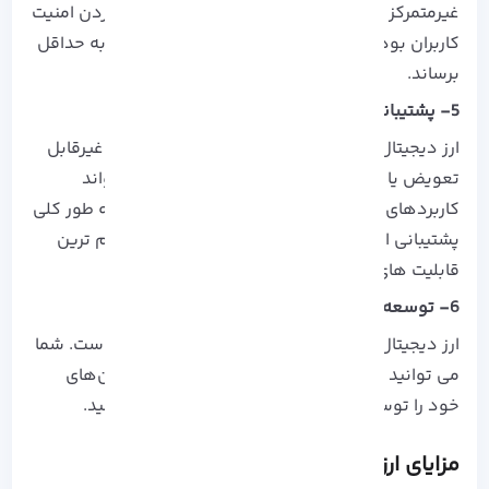
غیرمتمرکز است. این ارز همواره به دنبال تامین کردن امنیت
کاربران بوده و در تلاش است تا خطرات احتمالی را به حداقل
برساند.
5- پشتیبانی از NFTها
ارز دیجیتال Sui به طور ویژه برای کار با توکن‌های غیرقابل
تعویض یا همان NFTها طراحی شده است و می‌تواند
کاربردهای گسترده‌ای در این زمینه داشته باشد.به طور کلی
پشتیبانی از
NFT
ها می تواند به عنوان یکی از مهم ترین
قابلیت های این ارز باشد.
6- توسعه‌پذیری
ارز دیجیتال SUI، از توسعه پذیری بالایی برخوردار است. شما
می توانید به عنوان یک معاله گر، براحتی اپلیکیشن‌های
خود را توسعه داده و در بلاک‌چین خود مستقر کنید.
مزایای ارز دیجیتال SUI