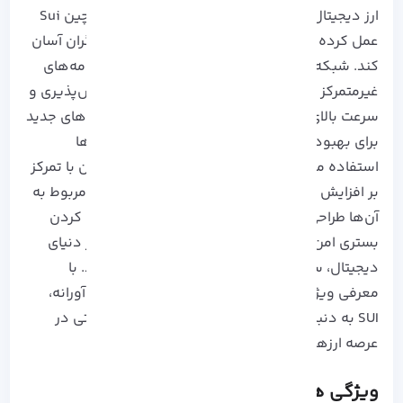
ارز دیجیتال SUI به عنوان توکن بومی شبکه بلاک‌چین Sui
عمل کرده و می تواند تجربه کاربری را برای معاله گران آسان
کند. شبکه Sui یک پلتفرم برای ساخت و اجرای برنامه‌های
غیرمتمرکز (DApps) بوده و تمرکز آن بر روی مقیاس‌پذیری و
سرعت بالای تراکنش‌ها است. این شبکه از فناوری‌های جدید
برای بهبود عملکرد و کاهش زمان انتظار تراکنش‌ها
استفاده می‌کند. SUI به عنوان یک پلتفرم بلاک‌چین با تمرکز
بر افزایش سرعت تراکنش‌ها و کاهش هزینه‌های مربوط به
آن‌ها طراحی شده است. این پروژه با هدف فراهم کردن
بستری امن و کارآمد برای تعاملات مالی و تجاری در دنیای
دیجیتال، سعی دارد نیازهای کاربران را برآورده کند. با
معرفی ویژگی‌های منحصر به فرد و قابلیت‌های نوآورانه،
SUI به دنبال ایجاد یک اکوسیستم جدید و مشارکتی در
عرصه ارزهای دیجیتال است.
ویژگی های ارز دیجیتال SUI