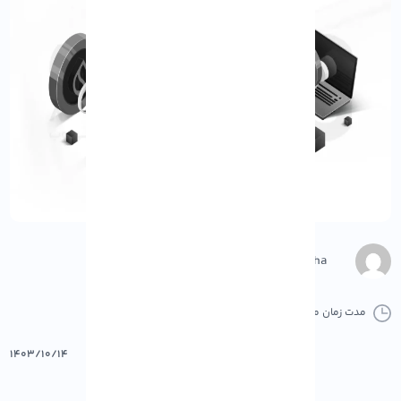
M.Gharepasha
مدت زمان مطالعه :
0 دقیقه
0 کامنت
پرینت
۱۴۰۳/۱۰/۱۴