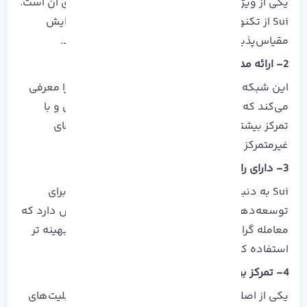
یکی از ویژگی های بارز این ارز، مقیاس پذیری بالای آن است.
Sui از تکنولوژی‌ها و پروتکل‌های جدیدی برای افزایش
مقیاس‌پذیری و سرعت تراکنش‌ها استفاده می‌کند.
2- ارائه مدل داده نوآورانه
این شبکه یک مدل داده‌های جدید به نام Move را معرفی
می‌کند که برنامه‌نویسان می توانند به صورت ایمن و با
تمرکز بیشتر بروی قراردادهای هوشمند و برنامه‌های
غیرمتمرکز کار کنند.
3- دارای رابط کاربری ساده
Sui به دنبال یک تجربه کاربری ساده و کاربرپسند برای
توسعه‌دهندگان بوده و همواره بر این مورد تلاش دارد که
معامله گران بتوانند از دنیای بلوک‌چین به صورت بهینه تر
استفاده کنند.
4- تمرکز بر قابلیت‌های غیرمتمرکز
یکی از اصلی ترین ویژگی های این ارز، تمرکز بر قابلیت‌های