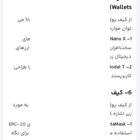
Wallets)
از کیف پول های سخت افزاری برای نگه داری ارز SUI می
توان موارد زیر را نام برد:
1- Ledger Nano X:
یکی از محبوب‌ترین کیف پول‌های
سخت‌افزاری که امنیت بالایی داشته و می تواند از ارزهای
دیجیتال زیادی پشتیبانی کند.
2- Trezor Model T:
کیف پول سخت‌افزاری دیگر با طراحی
کاربرپسند و امنیت بالا.
6- کیف پول‌های تحت وب
از کیف پول‌های تحت وب مناسب ارز SUI می توان به مورد
زیر اشاره کرد:
1- MetaMask:
اگرچه بیشتر برای اتریوم و توکن‌های ERC-20
استفاده می‌شود، اما می توانید در برخی از مواقع برای نگه