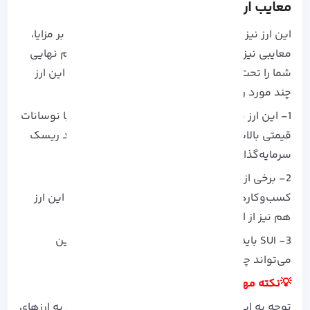
معایب ارز دیجیتال SUI
این ارز نیز مانند سایر ارزهای دیجیتال دیگر علاوه بر مزایا،
معایبی نیز دارد که آگاهی از آنها می توانید تصمیم نهایی
شما را تحت تاثیر قرار دهد. اگر بخواهیم از معایب این ارز
چند مورد را اشاره کنیم:
1- این ارز نیز مانند سایر ارزهای دیجیتال معمولاً با نوسانات
قیمتی بالایی رو به رو هستند و این مورد می‌تواند ریسک
سرمایه‌گذاری را افزایش دهد.
2- برخی از ارزهای دیجیتال هنوز در بین کاربران و
کسب‌وکارها به طور گسترده‌ای پذیرفته نشده‌اند. این ارز
هم نیز از این قضیه استثنا نیست.
3- SUI باید با سایر ارزهای دیجیتال رقابت کند و این
می‌تواند چالش‌هایی را ایجاد کند.
💡نکته مهم!
توجه به این نکته ضروری است که اطلاعات مربوط به ارزهای