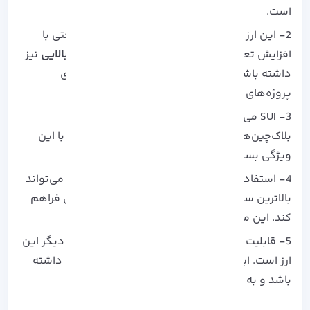
است.
2- این ارز به گونه‌ای طراحی شده که بتواند به راحتی با
افزایش تعداد کاربران و تراکنش‌ها
مقیاس‌پذیری بالایی
نیز
داشته باشد، به همین دلیل یک گزینه مناسب برای
پروژه‌های بزرگ و کاربردهای صنعتی است.
3- SUI می‌تواند
تجربه کاربری بهتر
در مقایسه با
بلاک‌چین‌های سنتی برای معامله گران فراهم کند. با این
ویژگی بسیاری از مشکلات حل خواهد شد.
4- استفاده از
فناوری‌های پیشرفته امنیتی
در SUI می‌تواند
بالاترین سطح ایمنی را برای کاربران و سرمایه‌گذاران فراهم
کند. این مورد برای معامله گران بی نظیر است!
5- قابلیت
همکاری با دیگر شبکه‌ها
از مزیت های دیگر این
ارز است. این ارز می‌تواند قابلیت‌های بین‌زنجیره‌ای داشته
باشد و به راحتی با دیگر بلاک‌چین‌ها تعامل کند.