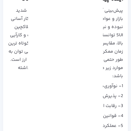
پیش‌بینی آینده ارزهای دیجیتال به دلیل نوسانات شدید
بازار و عوامل متعدد اقتصادی، سیاسی و فناوری کار آسانی
نبوده و نیازمند سپری شدن یک بازه زمانی دارد. بلاکچین
SUI توانسته است در این مدت کم به دلیل سرعت و کارآیی
بالا، مقایس پذیری، امنیت و انجام تراکنش ها در کوتاه ترین
زمان ممکن نظر مخاطبان را به خود جلب کند. اما می توان به
طور حتمی اعلام کرد که چه آینده ای در انتظار این ارز است.
موارد زیر می تواند نقش مهمی در آینده این ارز داشته
باشد:
1- نوآوری‌های فناوری
2- پذیرش بازار
3- رقابت ارز های دیجیتال
4- قوانین و مقررات
5- عملکرد بازار و تقاضا