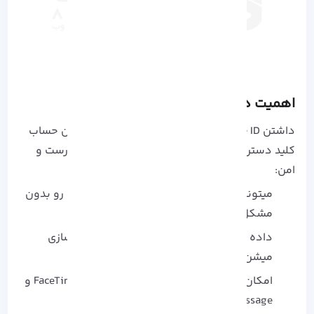
اهمیت داشتن Apple ID
داشتن Apple ID فقط یک فرم پر کردن نیست؛ این حساب
کلید دسترسی تو به دنیای اپله. با یک Apple ID درست و
امن:
میتونی اپلیکیشن‌ ها، موسیقی، فیلم و کتاب رو بدون
مشکل دانلود کنی
داده‌ ها و عکس‌ هات روی iCloud همگام‌ سازی
میشن
امکان استفاده از سرویس‌ های مهم مثل FaceTime و
iMessage رو داری