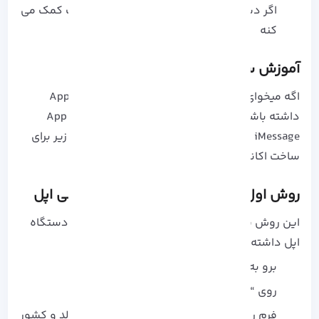
اگر دستگاهت گم شد، Find My iPhone بهت کمک می‌
کنه
آموزش ساخت اکانت Apple ID
اگه میخوای از اپل استفاده کنی، اول باید یه Apple ID
داشته باشی تا باهاش بتونی وارد App Store، iCloud،
iMessage و FaceTime بشی. میتونی از روش های زیر برای
ساخت اکانت A5pple ID خودت استفاده کنی:
روش اول: ساخت Apple ID از سایت رسمی اپل
این روش ساده‌ ترین و رایگانه و لازم نیست حتماً دستگاه
اپل داشته باشی.
برو به سایت
apple.com
روی “Create Your Apple ID” کلیک کن.
فرم رو پر کن: اسم، ایمیل، رمز عبور، تاریخ تولد و کشور