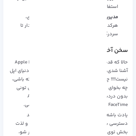
استفاده بررسی و برنامه‌ ریزی کنی .
مدیریت چند Apple ID
: اگه چند تا حساب داری،
هرکدوم رو با ایمیل و اطلاعات متفاوت نگه دار تا
سردرگمی پیش نیاد .
سخن آخر
حالا که قدم به قدم با روش‌های مختلف ساخت Apple ID
آشنا شدی، دیگه هیچ مانعی جلوی لذت بردنت از دنیای اپل
نیست!!!! چه تازه‌ کار باشی و اولین آیفونت رو گرفته باشی،
چه بخوای یه اکانت جدید بسازی، با این آموزش می‌ تونی
بدون دردسر و سردرگمی وارد App Store، iCloud،
iMessage، FaceTime و سایر سرویس‌ های اپل بشی.
یادت باشه که داشتن Apple ID درست و امن، کلید
دسترسی به امکانات فوق‌ العاده و تجربه‌ ای روان و لذت‌
بخش توی دنیای اپله. پس همین حالا دست به کار شو،