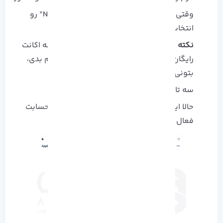
وقتی رسیدی به بخش Payment، گزینه “None” رو
انتخاب کن تا پولی ازت کم نشه.
نکته مهم:
انتخاب Payment None باعث میشه اکانت
رایگان باشه و بعد ها اگر خواستی خرید انجام بدی،
بتونی اطلاعات کارتت رو اضافه کنی.
سه تا سوال امنیتی انتخاب کن و جواب بده.
حالا ایمیلی که اپل برات فرستاده تأیید کن تا حسابت
فعال بشه.