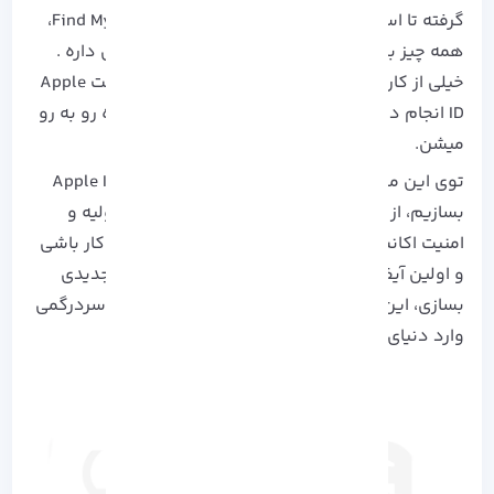
گرفته تا استفاده از iCloud، iMessage یا Find My iPhone،
همه چیز به این حساب کوچیک ولی حیاتی بستگی داره .
خیلی از کاربرها وقتی برای اولین بار می‌ خوان ساخت Apple
ID انجام دهند، با سردرگمی یا مشکلات غیرمنتظره رو به‌ رو
میشن.
توی این مقاله قراره با هم یاد بگیریم چطور یه Apple ID
بسازیم، از وارد کردن اطلاعات گرفته تا تنظیمات اولیه و
امنیت اکانت، همه چیز رو پوشش میدیم. چه تازه‌ کار باشی
و اولین آیفونت رو گرفته باشی، چه بخوای اکانت جدیدی
بسازی، این راهنما کمکت می‌ کنه بدون دردسر و سردرگمی
وارد دنیای اپل بشی و از امکاناتش لذت ببری.