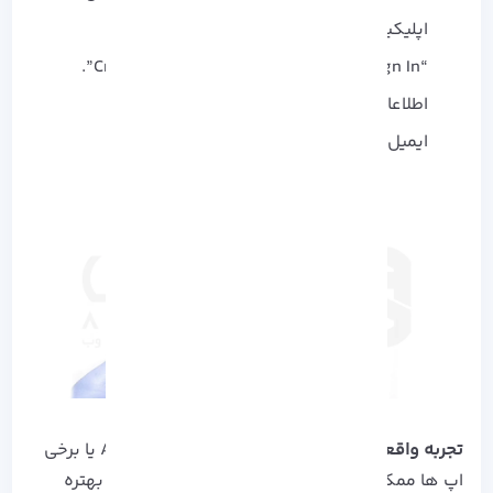
اپلیکیشن رو باز کن و وارد تنظیمات شو.
“Sign In” رو بزن و بعد “Create New Apple ID”.
اطلاعاتت رو وارد کن و کشور رو انتخاب کن.
ایمیل تأیید رو وارد کن تا حسابت فعال بشه.
تجربه واقعی:
بعضی سرویس‌ ها مثل Apple News یا برخی
اپ‌ ها ممکنه روی کشور ایران محدود باشن، پس بهتره