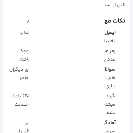
قبل از استفاده بررسی کنی.
نکات مهم برای ساخت و امنیت Apple ID
ایمیل واقعی و در دسترس:
اپل تمام هشدارها و
تغییرات مهم رو به ایمیل می‌ فرسته.
رمز عبور قوی بساز:
ترکیبی از حروف بزرگ و کوچک،
عدد و نماد استفاده کن و حداقل 12 کاراکتر باشه.
سوالات امنیتی هوشمندانه:
جواب‌ ها باید برای دیگران
قابل حدس نباشه، اما خودت بتونی راحت به خاطر
بیاری.
تأیید هویت دو مرحله‌ای (2FA):
فعال کردن 2FA باعث
میشه حتی اگر رمزت لو بره، کسی نتونه وارد حسابت
بشه.
آمادگی برای تحریم‌ ها
: اگر ایرانی هستی بعضی
سرویس‌ ها ممکنه محدود باشن پس بهتره قبل از