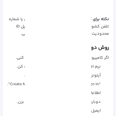
نکته برای کاربران ایرانی:
گاهی لازم میشه از ایمیل یا شماره
تلفن کشورهای دیگر استفاده کنیم، اما بهتره با اپل ID
محدودیت سرویس‌ ها و iCloud رو هم بررسی کنی.
روش دوم: ساخت Apple ID با آیتونز
اگر کامپیوتر داری، می‌ تونی از آیتونز هم استفاده کنی.
نرم‌ افزار آیتونز رو از
سایت اپل
دانلود و نصب کن.
آیتونز رو باز کن، از منو بالا “Account” رو بزن.
“Sign In” رو انتخاب کن و بعد “Create New Apple ID”.
اطلاعاتت رو وارد کن.
دوباره در قسمت Payment گزینه “None” رو بزن.
ایمیل تأیید رو وارد کن تا حسابت آماده بشه.