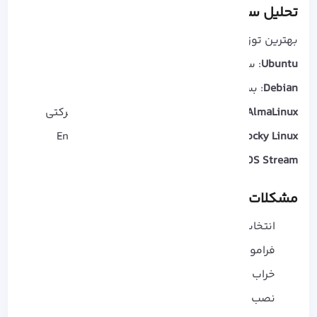
تحلیل سریع توزیع‌ ها + مشکلات رایج
بهترین توزیع‌ ها به چه درد میخورن؟:
Ubuntu
: ساده و محبوب برای کارهای عمومی
Debian
: بسیار پایدار و سبک
AlmaLinux:
مناسب کنترل‌ پنل‌ ها و محیط‌ های شرکتی
Rocky Linux:
پایداری بالا برای پروژه‌ های Enterprise
CentOS Stream:
مناسب تست و توسعه
مشکلات رایج کاربران
انتخاب اشتباه توزیع
فراموشی رمز Root
خراب شدن تنظیمات
نصب پکیج ناسازگار