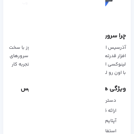
چرا سرور مجازی لینوکس آذرسیس؟
آذرسیس ارائه‌ دهنده انواع VPS لینوکس و ویندوز با سخت‌
افزار قدرتمند، پشتیبانی سریع و زیرساخت پایداره. سرورهای
لینوکسی این مجموعه چند ویژگی مهم دارند که تجربه کار
با اون رو لذت‌ بخش‌ تر میکنه:
ویژگی‌ های سرور مجازی لینوکس آذرسیس
دسترسی VNC
ارائه IPv6 اختصاصی
آپتایم و سرعت بارگذاری بالا
استفاده از هاردهای پرسرعت SSD و NVMe