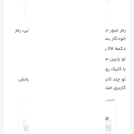
رمز عبور جدید را وارد کنید (یا با کلیک روی دکمه آبی، رمز
خودکار بسازید).
دکمه OK رو بزنید.
تو پایین صفحه روی Reinstall کلیک کنید.
با کلیک روی OK نصب سیستم‌ عامل شروع میشه.
تو چند ثانیه سیستم‌ عامل جدید نصب میشه و از بخش
کاربری میتونید وضعیتش رو مشاهده کنید.