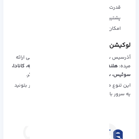
قدرت پردازش بالا
پشتیبانی از NFS
امکان انتخاب از بین لوکیشن‌ های متنوع
لوکیشن‌ های سرورهای آذرسیس
آذرسیس سرورهای خودش رو از کشورهای مختلفی ارائه
میده:
هلند، آلمان، فرانسه، انگلیس، آمریکا، روسیه، کانادا،
سوئیس، سنگاپور، استرالیا، هند
و چند کشور دیگر.
این تنوع موقعیت جغرافیایی کمک میکنه که بهتر بتونید
یه سرور با پینگ مناسب رو انتخاب کنید.