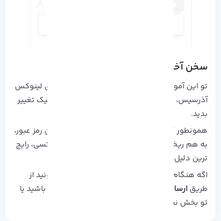
سخن آخر
تو این آموزش یاد گرفتید که چطور تو سرور مجازی لینوکس
آذرسیس، سیستم‌ عامل رو خیلی راحت و با چند کلیک تغییر
بدید.
همونطور که گفتیم، مشکلاتی مثل فراموش کردن رمز عبور،
به‌ هم‌ ریختن تنظیمات یا نیاز به تغییر توزیع لینوکسی، رایج
ترین دلیل های نصب دوباره سیستم‌ عامل ان.
اگه هنگام انجام مراحل به مشکل برخوردید، میتونید از
طریق
ارسال تیکت
با پشتیبانی آذرسیس در ارتباط باشید یا
تو بخش نظرات سوالاتون رو مطرح کنید.