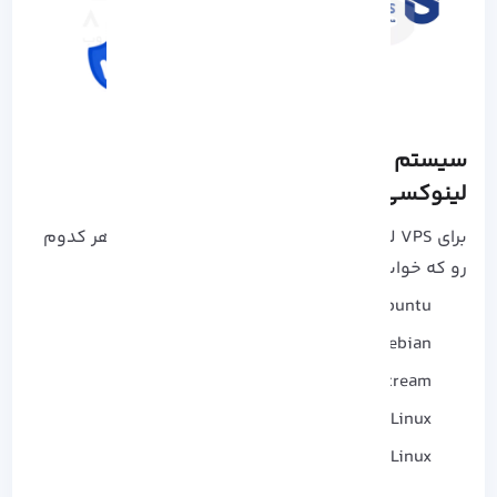
سیستم‌ عامل‌ های قابل نصب روی VPS
لینوکسی آذرسیس
برای VPS لینوکس میتونید از بین توزیع‌ های زیر هر کدوم
رو که خواستید انتخاب و نصب کنید:
Ubuntu
Debian
CentOS Stream
AlmaLinux
Rocky Linux