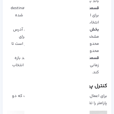
باند بر روی آن اعمال شود را وارد کنید.
قسمت DST
:
در این قسمت یک destination address
برای اعمال بهتر تغییرات به آدرس IP مشخص شده
انتخاب کنید.
بخش max limit:
حداکثر پهنای باند مجاز برای آدرس
مشخص شده را در این قسمت تعیین کنید. برای
محدود کردن حجم دانلود در میکروتیک، نیاز است تا
محدوده ای را در این قسمت تعیین کنید.
قسمت time:
در این مرحله وب مستر می تواند بازه
زمانی مشخص شده ای را برای اعمال تغییرات انتخاب
کند.
کنترل پهنای باند در قسمت Advanced
برای اعمال تغییرات در قسمت Advanced نیاز است که دو
پارامتر را تغییر دهید: