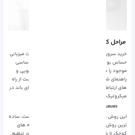
مراحل کنترل پهنای باند در میکروتیک
خرید سرور مجازی
میکروتیک
نیز مانند سایر خدمات میزبانی
حساس بوده و نیاز به در نظر گرفتن تمام جوانب اساسی
موجود را دارد. کارشناسان آذرسیس آماده پاسخگویی و
راهنمای شما عزیزان در این مورد هستند، کافی است از راه
های ارتباطی با ما در تماس باشید. برای کنترل پهنای باند در
میکروتیک دو روش وجود دارد:
Simple Queues
این روش مطابق اسمی که برای آن انتخاب شده است، ساده
ترین روش مدیریت و کنترل پهنای باند برای شبکه های
کوچک تا شبکه های متوسط می باشد که به منظور تنظیم