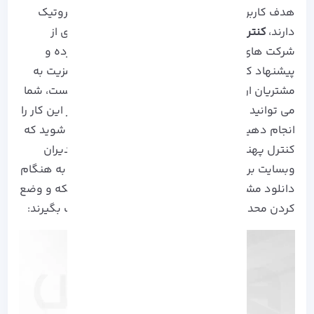
هدف کاربرانی که تمایل به
خرید سرور مجازی میکروتیک
دارند،
کنترل و مدیریت پهنای باند
آن است. بسیاری از
شرکت های
هاستینگ
از این موقعیت استفاده کرده و
پیشنهاد کنترل پهنای باند سرور را به عنوان یک مزیت به
مشتریان ارائه می دهند. اما واقعیت قضیه این نیست، شما
می توانید به راحتی و با انجام چند مرحله ساده نیز این کار را
انجام دهید. حال ممکن است با این سوال مواجه شوید که
کنترل پهنای باند دقیقا چه کمکی خواهد کرد؟ مدیران
وبسایت برای محدود کردن سرعت و حجم مصرفی به هنگام
دانلود مشتریان خود، کنترل و نظارت بر منابع شبکه و وضع
کردن محدودیت های مختلف از آن می توانند کمک بگیرند: