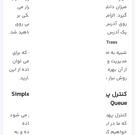
میزان دانلود و Upload مشتریان مورد استفاده قرار می
گیرد. الزامی است که Simple Queue را به صورت تکی بر
روی آدرس IP ها اعمال شوند. اگر به صورت گروهی روی
یک آدرس IP استفاده شوند با مشکل رو به رو خواهید شد.
Mangle + Queue Trees
شبیه به Simple Queue اما از نوع پیچیده آن است که برای
مدیریت و کنترل پهنای باند شبکه های پیشرفته می توان
از آن بهره گرفت. دقت داشته باشید که برای استفاده از این
روش نیاز به فعال سازی
Firewall Mangle
وجود دارید.
کنترل پهنای باند در میکروتیک با روش Simple
Queue
کنترل پهنای باند در میکروتیک به دو روش انجام می شود
که ما در این آموزش روش Simple Queue را استفاده
خواهیم کرد. برای شروع وارد نرم افزار Winbox شده و به