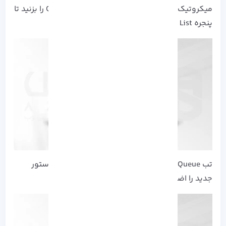
میکروتیک وصل شوید. از منوی سمت چپ، Queue را بزنید تا
پنجره Queue List برای شما نشان داده شود:
تب Simple Queue را انتخاب و از طریق
Add
یک دستور
جدید را اضافه کنید: