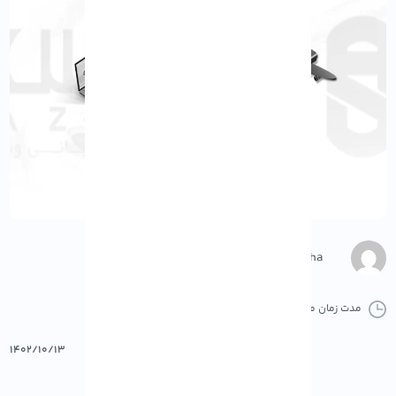
M.Gharepasha
مدت زمان مطالعه :
0 دقیقه
0 کامنت
پرینت
۱۴۰۲/۱۰/۱۳