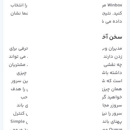
Winbox مراجعه کرده و از گزینه Tools، تب Touch را انتخاب
کنید. نتیجه اعمال تغییراتی که انجام دادید برای شما نشان
داده می شود.
سخن آخر
مدیران وب سایت و کاربرانی که در زمینه میزبانی حرفی برای
زدن دارند به خوبی می دانند که کنترل پهنای باند می تواند
چه نقشی در مدیریت حجم مصرفی دانلود و آپلود مشتریان
داشته باشد. سرور مجازی میکروتیک دقیقا همان چیزی
است که شما نیاز دارید! بله درست متوجه شدید این سرور
همان چیزی است که با خرید آن یک تیر و دو نشان را هدف
خواهید گرفت. با تهیه این سرور اقتصادی هم صاحب
سروزر مجازی باکیفیت شده و هم می توانید پهنای باند
سرور را نیز به طور چشمگیری مدیریت کنید. مراحل کنترل
پهنای باند در میکروتیک را در این آموزش به روش Simple
Queue مورد بررسی قرار دادیم. اگر همچنان با مورد مبهمی