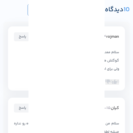
10
دیدگاه و پرسش
ثبت دیدگاه یا پرسش
۱۴۰۲-۰۹-۱۴ ۱۹:۰۰:۲۹
rojman
پاسخ
سلام ممنونم من د ر کالی به وای فای متصل است
گوگلش هم کار میکند
ولی برای ابزاری میگوید no wireless interface
0
0
کیان
۱۴۰۲-۰۲-۱۵ ۲۳:۳۹:۱۹
پاسخ
سلام من از wmware استفاده میکنم ولی برای من enable wi fi رو نداره
میشه لطفا راهنمایی کنید