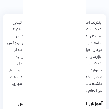
اینترنت
امروزه به بخش جدا نشدنی از زندگی افراد تبدیل
شده است که درصورت عدم اتصال به شبکه های اینترنتی
طبیعتا روتین همیشگی مخاطبان مختل خواهد شد. در
ادامه می خواهیم
نحوه اتصال به وای فای در کالی لینوکس
درحال اجرا را بررسی کرده و بدانیم چگونه با استفاده از
ابزارهای nmtui و mncli از محیط گرافیکی و کنسول به
شبکه بی‌ سیم خود متصل شویم. با انجام این مراحل
همواره می توانید سیستم
کالی لینوکس
خود را به وای فای
متصل نگه داشته و اینترنت پر سرعتی را تجربه کنید. دقت
داشته باشید که این موارد را می توان بروی
سرور مجازی
نیز انجام داد.
آموزش اتصال به وای فای در کالی لینوکس