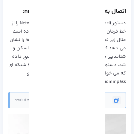
اتصال به
Wi-Fi
با
Kali
با استفاده از
nmcli
:
دستور nmcli به ما اجازه می دهد تا NetworkManager را از
خط فرمان کنترل کنیم که استفاده از آن بسیار ساده است.
مثال زیر نحوه اتصال به شبکه ای به نام adminkali را نشان
می دهد که رمز عبور آن adminpass است. پس از اسکن و
شناسایی شبکه خود با دستور iwlist که قبلا توضیح داده
شد، دستور زیر را اجرا کنید و adminkali را با ESSID شبکه ای
که می خواهید به آن متصل شوید جایگزین کنید و
adminpass را با رمز عبور آن جایگزین کنید:
nmcli d wifi connect adminkali password adminpass