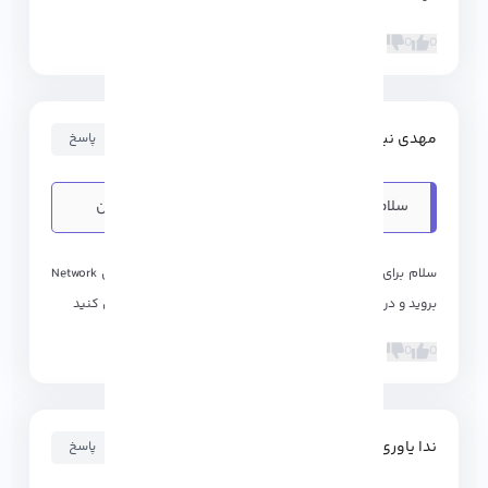
0
0
مهدی نیرومند
۱۴۰۲-۰۳-۱۶ ۱۵:۰۴:۵۱
پاسخ
سلام من از wmware استفاده میکنم ولی برای من
enable...
سلام برای حل این مورد به قسمت ویرایش سرور مجازی بخش Network
بروید و در آن بخش گزینه WiFi را برای ماشین مجازی خود فعال کنید
0
0
ندا یاوری
۱۴۰۲-۰۱-۰۷ ۲۰:۰۵:۲۱
پاسخ