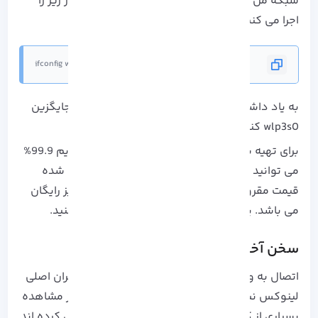
شبکه من wlp3s0 نام دارد. برای تنظیم آن، دستور زیر را
اجرا می کنم:
ifconfig wlp3s0 up
به یاد داشته باشید که نام کارت بی سیم خود را جایگزین
wlp3s0 کنید.
برای تهیه
سرور مجازی لینوکس
باکیفیت بالا و آپتایم 99.9%
می توانید به
وبسایت
ما سر بزنید! سرور های ارائه شده
قیمت مقرون به صرفه ای داشته و کانفیگ آنها نیز رایگان
می باشد. پس چی بهتر از این! همین الان اقدام کنید.
سخن آخر
اتصال به وای فای در کالی لینوکس نباید برای کاربران اصلی
لینوکس نیز مشکلی ایجاد کند. این آموزش پس از مشاهده
بسیاری از کاربران کالی که مشکلات اتصال را گزارش کرده اند