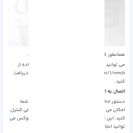
همانطور که می بینید، اتصال به درستی برقرار شد.
می توانید اطلاعات بیشتری در مورد nmcli با استفاده از
man page ، https://linux.die.net/man/1/nmcli دریافت
کنید.
اتصال به
Wi-Fi
با
Kali
با استفاده از
nmtui
:
دستور nmtui یک ابزار curses-based است که به شما
امکان می دهد NetworkManager را در حالت تعاملی کنترل
کنید. این کار را برای اتصال به وای فای در کالی لینوکس می
توانید انجام دهید.