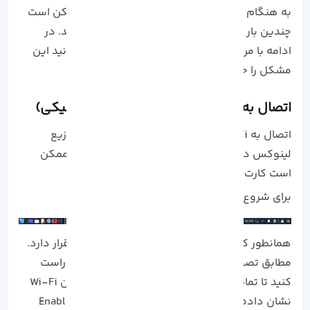
به هنگام اتصال به وای فای در کالی لینوکس ممکن است
چندین بار قطع و وصلی شبکه را تجربه کرده باشید. در
ادامه با مراحل توضیح داده شده به راحتی می توانید این
مشکل را حل کنید:
اتصال به Wi-Fi در KaliLinux (حالت گرافیکی)
اتصال به Wi-Fi از
Kali Linux
مانند اتصال از هر توزیع
لینوکس
دیگر است. برای این کار، برخی از کاربران ممکن
است کارت بی سیم خود را غیرفعال کنند.
برای شروع، نماد شبکه را در Taskbar کلیک کنید.
همانطور که می بینید، نماد شبکه در کنار ساعت قرار دارد.
مطابق تصویر زیر، پس از شناسایی، روی آن کلیک راست
کنید تا تمام گزینه های موجود از جمله فعال کردن Wi-Fi
نشان داده شود. مطمئن شوید که گزینه Enable Wi-Fi