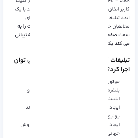
Pay- Per- Click است و پرداخت هزینه در ازای هر کلیک
کاربر اتفاق می افتد. به همین سبب شما می توانید با یک
ایده تبلیغاتی درست به راحتی نام تجاری خود را برای
مخاطبان خاص قابل مشاهده کرده و
کاربران تارگت را به
سمت صفحات با ارزشی که از اهداف تجاری شما پشتیبانی
می کند بکشانید!
تبلیغات کلیکی را در چه پلتفرم هایی می توان
اجرا کرد؟
موتور های جستجو مانند: Google و Bing
پلتفرم های رسانه اجتماعی مانند: FaceBook و
اینستاگرام
ایجاد بنر های مختلف در وب سایت هایی مانند:
یوتیوب و آپارات
ایجاد لینک تبلیغات در پلتفرم های خرید و فروش
جهانی مانند: Amazoon