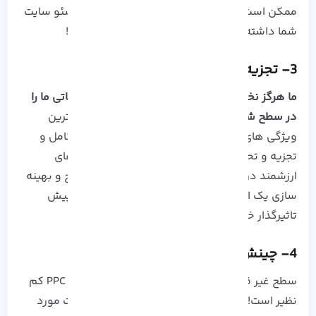
ممکن است نتیجه سریع تری نسبت به استراتژی سئو سایت
شما داشته باشد هم برای تان عجیب به نظر برسد!
3- تجزیه، تحلیل و ردیابی درست نتایج
ما هرگز نخواهیم فهمید که چند نفر بیلبورد تبلیغاتی ما را
در سطح شهر دیده اند!
به همین دلیل یکی از بهترین
ویژگی های تبلیغات PPC را می توان اندازه گیری کامل و
تجزیه و تحلیل داده های دانست. زیرا این داده های
ارزشمند در تصمیم گیری های بعدی شما برای طرح و بهینه
سازی یک استراتژی کمپین تبلیغاتی شایسته تر از پیش
تاثیرگذار خواهد بود.
4- چینش و مدیریت آسان تبلیغات
سطح غیر قابل تصور کنترل و مدیریت در تبلیغات PPC کم
نظیر است! و به صورت لحظه ای می توانید تغییرات مورد