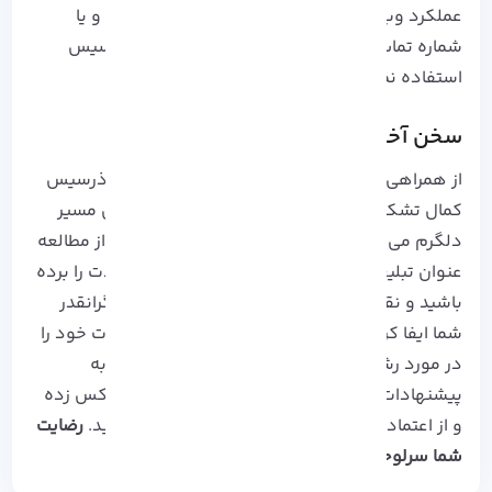
عملکرد وب سایت می توانید از طریق ارسال تیکت و یا
شماره تماس های مندرج در
وب سایت رسمی آذرسیس
استفاده نمایید.
سخن آخر
از همراهی شما در نمونه دیگری از مقالات علمی آذرسیس
کمال تشکر را داریم و و از اینکه ما را در ادامه این مسیر
دلگرم می کنید بی نهایت سپاسگزاریم. امیدوارم از مطالعه
عنوان تبلیغات کلیکی به سبک آذرسیس نهایت لذت را برده
باشید و نقش کوچکی از دیده شدن کسب و کار گرانقدر
شما ایفا کرده باشیم. از شما دعوت می کنیم نظرات خود را
در مورد رشته تحریر های ما بیان نمایید و یک سر به
پیشنهادات ویژه ما در سرور مجازی ویندوز و لینوکس زده
و از اعتماد به متخصصین جوان آذرسیس لذت ببرید.
رضایت
شما سرلوحه ارائه خدمات ماست!