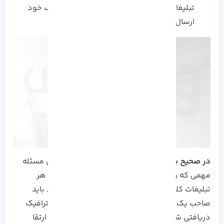
تبلیغات خود را به پلتفرم های مرتبط با اهداف خود
ارسال کنید.
در صحیح بودن نکات ذکر شده، شکی نیست!
ولی مسئله
مهمی که وجود دارد این است که برای Run کردن هر
تبلیغات کلیکی یا
ایمیل مارکتینگ
در بیزینس خود باید
صاحب یک
میزبانی وب قدرتمند
باشید تا پاسخگو ترافیک
دریافتی شوید، برای اطلاعات بیشتر در جهت نحوه ارتقا