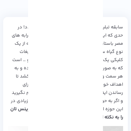
سابقه تبلیغات به پیشینه تمدن انسانی بر می گردد! در
حدی که این شهود عینی مصرف گرایی، حتی در خرابه های
مصر باستان بر روی کاغذ هایی به نام پاپیروس که از یک
نوع گیاه ساخته می شد هم دیده شده است! تبلیغات
کلیکی یک دنیای عجیب، پر از پیام، فکر، احساس و … است
که به صورت هدفمند مخاطبان را با خود درگیر کرده و به
هر سمت و سوقی که بخواهد به دنبال خود می کشد تا
اهداف خود را پیاده سازی کند. این ترفند آنلاین برای
رساندن ایده های جدید کسب و کارتان را دست کم نگیرید
و اگر به حوزه مارکتینگ علاقه مند هستید و سرچ زیادی در
این حوزه انجام می دهید
با
آذرسیس
باشید تا بیزینس تان
را به نکته اوج خود برسانید!