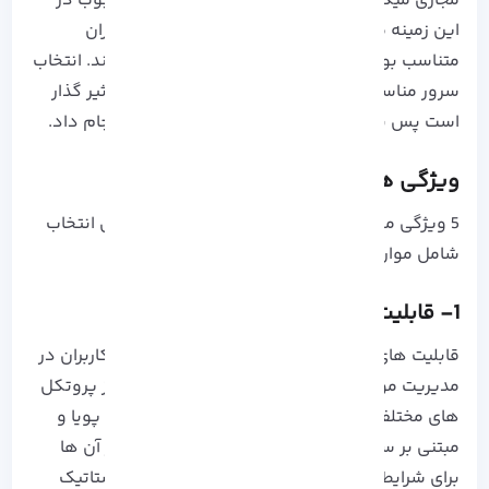
مجازی میکروتیک به عنوان یکی از گزینه های محبوب در
این زمینه محسسوب می شود که با نیاز های کاربران
متناسب بوده و قابلیت های مختلفی را ارائه می کند. انتخاب
سرور مناسب بر روی عملکرد شبکه و کارایی آن تاثیر گذار
است پس نیاز است که با دقت بالایی این کار را انجام داد.
ویژگی های سرور مجازی میکروتیک
5 ویژگی مهم و اصلی سرور مجازی میکروتیک برای انتخاب
شامل موارد زیر است:
1- قابلیت های مسیریابی پیشرفته
قابلیت های مسیریاب پیشرفته
Mikrotik VPS
به کاربران در
مدیریت موثر شبکه ها کمک می کند. این سرور از پروتکل
های مختلف
Routing
از حمله مسیر یابی استاتیک، پویا و
مبتنی بر سیاست پشتیبانی می کند که هر کدام از آن ها
برای شرایط متفاوتی مناسب هستند. مسیریابی استاتیک