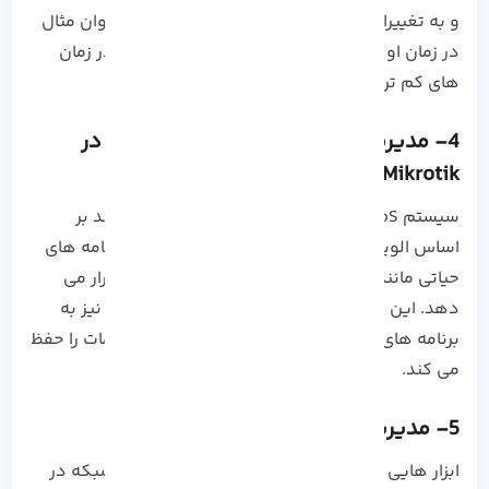
و به تغییرات در تقاضای شبکه پاسخ دهند. به عنوان مثال
در زمان اوج ترافیک، منابع بیشتری فعال شده و در زمان
های کم ترافیک منابع کاهش یابند.
4- مدیریت کیفیت خدمات و پهنای باند در
Mikrotik
سیستم QoS به مدیران در تقسیم بندی پهنای باند بر
اساس الویت های مختلف کمک کرده و ترافیک برنامه های
حیاتی مانند VoIP یا ویدیو کنفرانس را در الویت قرار می
دهد. این سیستم حتی در شرایط بارگیری سنگین نیز به
برنامه های پهنای باند کافی رسانده و کیفیت خدمات را حفظ
می کند.
5- مدیریت و نظارت ترافیک شبکه
ابزار هایی مانند Torch و Traceroute به مدیران شبکه در