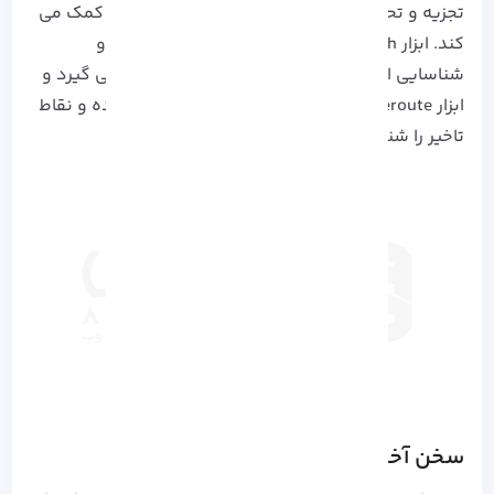
تجزیه و تحلیل و عیب یابی دقیق ترافیک داده ها کمک می
کند. ابزار Torch برای مشاهده نوع و حجم ترافیک و
شناسایی الگو های ترافیکی مورد استفاده قرار می گیرد و
ابزار Traceroute مسیر انتقال داده ها را نشان داده و نقاط
تاخیر را شناسایی می کند.
سخن آخر