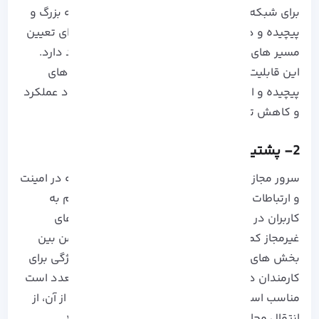
برای شبکه های کوچک، مسیریابی پویا برای شبکه بزرگ و
پیچیده و در نهایت مسیریابی مبتنی بر سیاست برای تعیین
مسیر های خاص بر اساس معیار های خاصی کاربرد دارد.
این قابلیت به کاربران در مدیریت تنظیمات شبکه های
پیچیده و انتقال داده ها کمک کرده و سبب بهبود عملکرد
و کاهش تاخیر در شبکه های پرترافیک می شود.
2- پشتیبانی فایروال و VPN
سرور مجازی میکروتیک دو ویژگی اساسی دارد که در امینت
و ارتباطات شبکه نقش دارند. فایروال این سیستم به
کاربران در ایمن سازی ترافیک شبکه و دسترسی های
غیرمجاز کمک می کند در حالی که VPN ارتباطات امن بین
بخش های مختلف شبکه را تامین می کند. این ویژگی برای
کارمندان دورکار و یا مشاغلی که دارای شعبات متعدد است
مناسب است و کاربران می توانند هنگام استفاده از آن، از
انتقال محافظت شده داده ها اطمینان حاصل کنند.