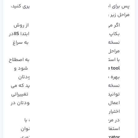
پس برای اینکه از نفوذ هرگونه رخنه امنیتی جلوگیری کنید،
مراحل زیر را با نهایت دقت اعمال کنید:
اگر می خواهید به هر دلیلی که در نظر دارید از روش
بکاپ گیری IIS با appcmd استفاده کنید باید ابتدا
IIS
در
نسخه 7.0 را در اختیار داشته باشید تا بتوانید به سراغ
مراحل بعدی بروید.
با استفاده کردن از ابزار خط فرمان داخلی که به اصطلاح
built-in command-line tool
نیز نامیده می شود و
بهره مندی از AppCmd.exe، برای پیکربندی خودتان
نسخه پشتیبان تهیه کنید. در نظر داشته باشید که می
توانید از AppCmd.exe پیش از آن که هرگونه تغییراتی
اعمال کنید یک نسخه پشتیبان از وب سرور خودتان در
اختیار داشته باشید.
در مرحله سوم از بکاپ گیری از IIS با appcmd با
استفاده از AppCmd.exe، یک خط فرمان به عنوان
Administrator
ایجاد کرده و به عنوان دایرکتوری