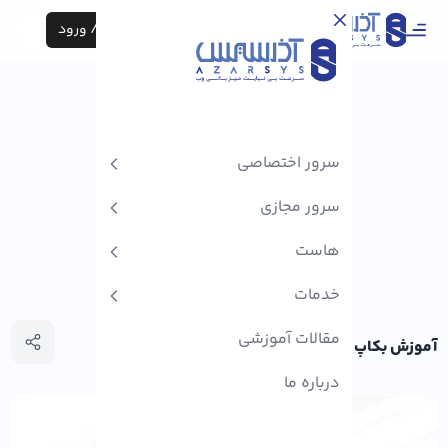
ثبت نام / ورود
سرور اختصاصی
سرور مجازی
هاست
خدمات
مقالات آموزشی
آموزش بکاپ گیری از IIS با appcmd
درباره ما