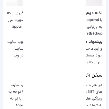
نکته مهم!
یکی از مواردی که باید در نحوه بکاپ گیری از IIS
با appcmd، در نظر داشته باشید این است که در صورت نیاز
به بازیابی مجدد نسخه پشتیبان، لازم است تا از
“appcmd
restore backup “FirstBackup
استفاده نمایید!
پیشنهاد ما!
چنانچه در فکر ارتقا امنیت داده های وب سایت
و ایجاد حس آسودگی اطلاعات ارباب رجوع به وب سایت
خود هستید، می توانید از
گواهینامه امنیتی SSL
در وب
سرور IIS و یا
سرور اختصاصی آذرسیس
بهره ببرید.
سخن آخر
در نظر داشته باشید که استفاده از سرور IIS در وب سایت
های NET و ASP بسیار کاربردی است و هنوز هم با توجه به
ویژگی های پولی، یک بستر عالی به شمار می رود. با توجه
به ترفند های زیادی که در بکاپ گیری از IIS با appcmd