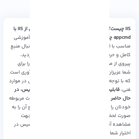
IIS چیست؟ بهترین و سریع ترین روش بکاپ گیری از IIS با
appcmd چگونه است؟
اگر تاکنون به یک محتوای آموزشی
مناسب با این اهداف دسترسی نداشته اید و به دنبال منبع
کامل و حرفه ای برای این نوع از بکاپ گیری می گردید،
پیروی از مراحل و دستورات نوشته شده در ادامه را برای
شما عزیزان توصیه می کنیم. همچنین لازم به یادآوری است
که با توجه به احتمال بروز هرگونه ایرادات احتمالی در موارد
فنی،
قابلیت ارتباط با تکنسین های تخصصی
آذرسیس
، در
حال حاضر برای شما فعال بوده
و می توانید سوالات مربوطه
خودتان را از طریق کامنت مطرح کرده و پاسخ جامع آن را به
صورت لحظه ای در اختیار داشته باشید. همچنین جهت
مشاهده آموزش های بیشتر نشانی
Youtube
آذرسیس در
اختیار شما کاربران عزیز می باشد.