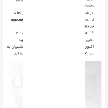
%windir%\system32\inetsrv\ تغییر دهید.
در قسمت خط فرمان برای ادامه بکاپ گیری از IIS با
appcmd، به ترتیب عبارت های
“appcmd add backup
“FirstBackup
را تایپ نمایید.
گزینه
Enter
را انتخاب کنید و کمی منتظر بمانید تا
تغییرات درخواستی شما در سیستم اعمال شود.
اکنون شما پس از اجرا این مراحل یک نسخه پشتیبان به
نام
“FirstBackup”
در سیستم خود ایجاد کرده اید.