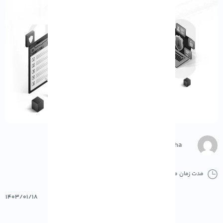
M.Gharepasha
مدت زمان مطالعه :
0 دقیقه
0 کامنت
پرینت
۱۴۰۳/۰۱/۱۸