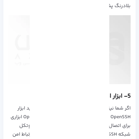
بلادرنگ پشتیبانی می کند.
5- ابزار امنیتی OpenSSH در لینوکس
اگر شما نیز به مدیریت سیستم از راه دور نیاز دارید ابزار
OpenSSH بهترین گزینه برای شماست، زیرا OpenSSH ابزاری
برای اتصال ریموت به وسیله ورود از راه دور با پروتکل
شبکه SSH است. این ابزار امنیتی امکان برقراری ارتباط امن