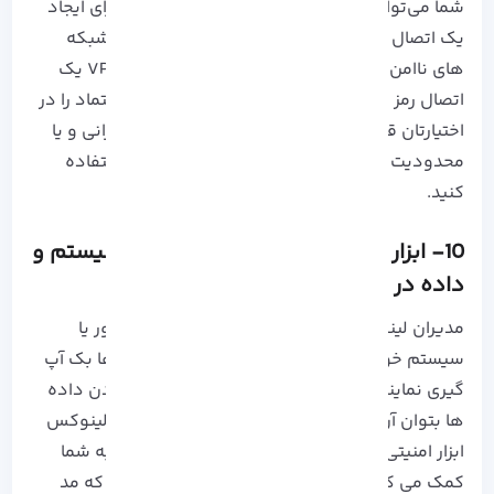
شما می‌توانید در سیستم‌ های لینوکس از VPN برای ایجاد
یک اتصال امن استفاده کنید تا ترافیک شما را در شبکه
های ناامن مانند اینترنت رمزنگاری کند. در واقع VPN یک
اتصال رمز گذاری شده همراه با لینک‌ های قابل اعتماد را در
اختیارتان قرار می‌ دهد و شما می‌ توانید بدون نگرانی و یا
محدودیت خاصی از هر شبکه‌ ای مانند اینترنت استفاده
کنید.
10- ابزار های پشتیبان گیری و بازیابی سیستم و
داده در لینوکس
مدیران لینوکس برای حفاظت از داده های وب‌سرور یا
سیستم خود باید به طور منظم و دقیق از داده‌ ها بک آپ
گیری نمایند تا در صورت بروز خطا و یا از دست دادن داده
ها بتوان آن‌ها را بازیابی کرد. در همه‌ توزیع‌ های لینوکس
ابزار امنیتی برای بازیابی و پشتیبان ‌گیری دارد که به شما
کمک می‌ کنند تا داده‌ ها را به هر زمانی مشخصی که مد