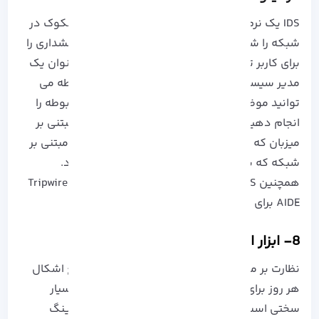
IDS یک نرم افزار نظارتی است که فعالیت های مشکوک در
شبکه را شناسایی می کند و بر اساس آن خطا و هشداری را
برای کاربر تولید و بر می‌ گرداند. بنابراین شما به عنوان یک
مدیر سیستم یا تحلیلگر امنیتی یا هر پرسنل مربوطه می
توانید موضوع را بررسی کرده و اقدامات لازم و مربوطه را
انجام دهید. در کل دو نوع IDS وجود دارد، IDS مبتنی بر
میزبان که برای نظارت بر یک سیستم منفرد و IDS مبتنی بر
شبکه که برای نظارت بر کل شبکه مستقر می‌ شود.
همچنین IDS های مبتنی بر نرم افزار مانند Tripwire، Tiger،
AIDE برای لینوکس نیز وجود دارد.
8- ابزار امنیتی و مانیتورینگ Nmap
نظارت بر مشکلات عملکرد سیستم لینوکس و رفع اشکال
هر روز برای هر مدیر سیستم یا شبکه واقعاً کار بسیار
سختی است، بنابراین استفاده از ابزار‌ های مانیتورینگ