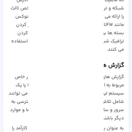
که قابلیت‌ هایی مانند فیلتر کردن بسته‌ ها، انواع آدرس
شبکه و ترجمه پورت برای برنامه‌ های افزودنی شخص ثالث
را ارائه می‌ دهد. تمام نسخه‌های مدرن فایروال لینوکس
مانند UFW و nftables از این زیرسیستم برای فیلتر کردن
بسته ها برای کمک به تنظیم، محافظت و مسدود کردن
ترافیک شبکه به داخل یا خارج ازسیستم لینوکس استفاده
می کنند.
گزارش‌ های امنیتی در لینوکس
گزارش‌ های امنیتی به پیگیری خطاهایی که به طور خاص
مربوط به امنیت کل زیرساخت فناوری اطلاعات شما یا یک
سیستم لینوکس است کمک می‌ کنند. این خطا‌ها می‌ توانند
شامل تلاش‌ های موفقیت‌ آمیز و ناموفق برای دسترسی به
سرور و سایر برنامه‌ ها، فعال‌ سازی IDS، هشدار ها و موارد
دیگر باشند.
به عنوان یک مدیر سیستم باید گزارش کارآمد و نا کارآمد را