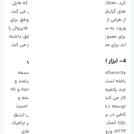
کرد، Fail2ban یک ابزار امنیتی سرور پرکاربرد است که فایل‌
های گزارش‌ ها را برای همه‌ ی آدرس‌ های IP اسکن می‌ کند.
از طرفی از فعالیت‌ های مخرب مانند تلاش‌ های ناموفق برای
ورود به سیستم جلوگیری کند و همچنین قوانین فایروال را
برای ممنوع کردن آدرس IP کاربرانی که تلاش ناموفق داشته‌
اند برای مدت زمان مشخصی به‌ روز رسانی و تنظیم می‌ کند.
4- ابزار امنیتی ModSecurity در لینوکس
ModSecurity که توسط SpiderLabs Trustwave توسعه
یافته است، یک فایروال WAF رایگان و متن باز، قدرتمند و
چند پلتفرمی است و با وب سرور های Apache، NGINX و IIS
کار می کند. این فایروال می تواند به مدیران سیستم و
توسعه دهندگان برنامه های کاربردی وب با ایجاد امنیت
کافی در برابر طیف وسیعی از حملات به عنوان مثال تزریق
SQL کمک کند. این برنامه از فیلتر کردن و نظارت بر ترافیک
HTTP، ورود به سیستم و تجزیه و تحلیل سیستم‌های