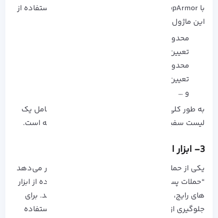
با AppArmor نصب شده اند که مدیر سیستم با استفاده از
این ماژول ها می‌تواند، موارد زیر را انجام دهد:
محدود کردن دسترسی به پرونده‌ ها
تعیین تعاملات بین فرایند‌ ها
محدود کرذن دسترسی به شبکه
تعیین ظرفیت برنامه‌ ها
و …
به طور کلی می‌توان گفت یک نمایه AppArmor شامل یک
لیست سفید از رفتار های قابل قبول برای هر برنامه است.
3- ابزار امنیتی Fail2ban در لینوکس
یکی از حملات مرسوم که سرور‌ها را مورد تاثیر قرار می‌دهد
“حملات پسورد” است، در این حمله، هکر با استفاده از ابزار
های رایج، تمام ترکیبات مختلف رمز را بررسی می‌کند. برای
جلوگیری از این حملات می‌ توان از ابزار Fail2ban استفاده