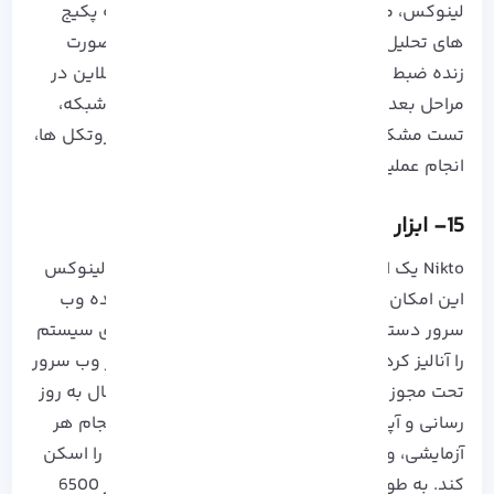
لینوکس، مک و همچنین ویندوز را دارد. به وسیله پکیج
های تحلیل این ابزار می‌ توان ترافیک شبکه را به صورت
زنده ضبط کرده و برای تجزیه و تحلیل به صورت آفلاین در
مراحل بعد استفاده کرد. از این ابزار برای خطایابی شبکه،
تست مشکلات امنیتی، تجزیه و تحلیل و توسعه پروتکل ها،
انجام عملیات هک می‌ توان استفاده کرد.
15- ابزار امنیتی Nikto
Nikto یک ابزار رایگان و متن باز است و به مدیران لینوکس
این امکان را می‌ دهد تا به نسخه‌ های منسوخ شده وب
سرور دسترسی پیدا کنند و هر گونه خطا پیکربندی سیستم
را آنالیز کرده و مورد بررسی قرار دهند. این اسکنر وب سرور
تحت مجوز GPL منتشر شده است که همواره در حال به روز
رسانی و آپدیت می باشد و سعی می کند قبل از انجام هر
آزمایشی، وب سرور ها و نرم افزار های نصب شده را اسکن
کند. به طوری که تا به امروز توانسته است بیش از 6500