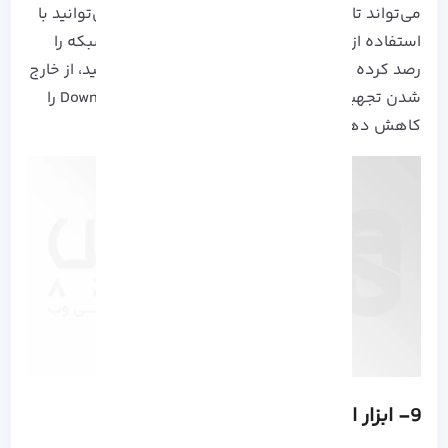
می‌تواند تا حدی این مشکل را برطرف کند. شما می‌توانید با
استفاده از این ابزار ها لحظه به لحظه، مشکلات شبکه را
رصد کرده و به صورت آنلاین آن‌ ها را عیب‌ یابی کنید، از خارج
شدن تجهیزات از مدار جلوگیری کرده و زمان Downtime را
کاهش دهید.
9- ابزار امنیتی VPN در لینوکس