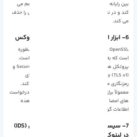
بین رایانه ها با رمزگذاری ترافیک بین آن ها را فراهم می
کند و در نتیجه فعالیت های مخرب مجرمان سایبری را حذف
می کند.
6- ابزار امنیتی کتابخانه OpenSSL در لینوکس
OpenSSL یک کتابخانه رمزنگاری عمومی و همه منظوره
است که به عنوان یک ابزار خط فرمان در دسترس است،
پروتکل های شبکه Secure Sockets Layer (SSL v2/v3) و
Transport Layer Security (TLS v1) و استانداردهای
رمزنگاری مرتبط مورد نیاز آن ها را پیاده سازی می کند.
معمولاً برای تولید کلیدهای خصوصی، ایجاد CSR (درخواست‌
های امضا گواهی)، نصب گواهی SSL/TLS و مشاهده
اطلاعات گواهی استفاده می‌شود.
7- سیستم تشخیص نفوذ و ابزار امنیتی (IDS)
در لینوکس