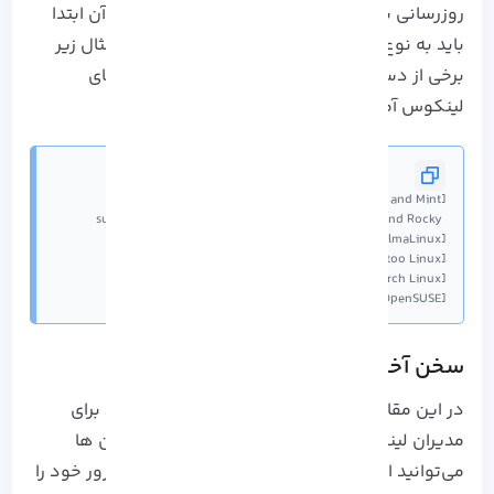
روزرسانی سیستم عامل لینوکس و نرم افزار های آن ابتدا
باید به نوع توزیع لینوکس خود توجه کنید و در مثال زیر
برخی از دستورات مربوط به به روز رسانی توزیع های
لینکوس آمده است:
sudo yum update         [On RHEL/CentOS/Fedora and Rocky 
sudo zypper update      [On OpenSUSE]

سخن آخر
در این مقاله 20 ابزار امنیتی و ویژگی امنیتی مفید برای
مدیران لینوکس معرفی کردیم که با استفاده از آن‌ ها
می‎‌توانید امنیت انواع توزیع‌ های لینوکسی وب‌سرور خود را