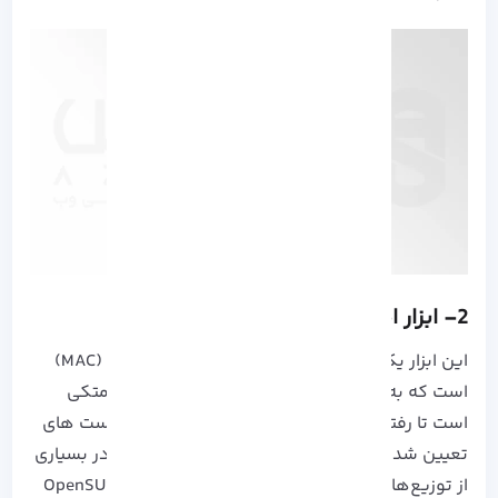
2- ابزار امنیتی AppArmor در لینوکس
این ابزار یک ماژول امنیتی اجباری کنترل دسترسی (MAC)
است که به ماژول در زیر سیستم امنیت لینوکس متکی
است تا رفتار برنامه های شخصی را با توجه به سیاست های
تعیین شده توسط مدیر سیستم محدود کند. اما در بسیاری
از توزیع‌های لینوکس مانند Debian ،Ubuntu و OpenSUSE