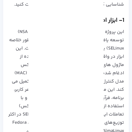
شناسایی کرده و به بهترین شیوه آن‌ ها را مدیریت کنید.
1- ابزار امنیتی SELinux در لینوکس
این پروژه توسط آژانس امنیت ملی ایالات متحده (NSA)
توسعه یافته است، لینوکس پیشرفته امن (یا به طور خلاصه
SELinux) یک ویژگی امنیتی پیشرفته لینوکس است. این
ابزار در واقع یک معماری امنیتی است که با استفاده از
ماژول های امنیتی لینوکس (LSM) در هسته لینوکس
ادغام شده است و با ارائه کنترل دسترسی اجباری (MAC)
مدل کنترل دسترسی اختیاری لینوکس (DAC) را تکمیل می
کند. این ماژول امنیتی، سطح دسترسی و انتقال هر کاربر،
برنامه، فرآیند و فایل را در سیستم تعریف می کند و با
استفاده از یک خط‌ مشی امنیتی (سطح نصب لینوکس)
تعاملات این موجودیت‌ ها را کنترل می‌ کند. SELinux در اکثر
توزیع‌های مبتنی بر RHEL مانند Fedora ،CentOS -Stream
،Rocky Linux ،AlmaLinux از پیش نصب شده است.