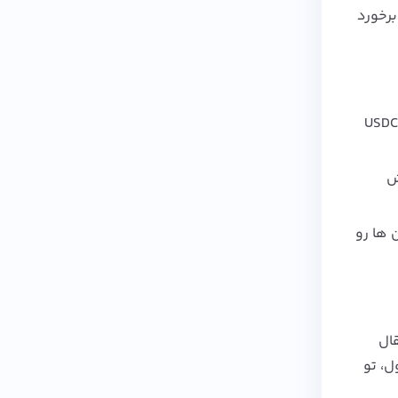
برخورد
USDC
ش
 استیبل کوین‌ ها رو
قال
ل، تو