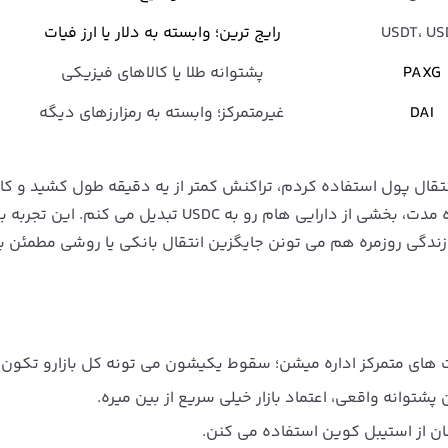
USDT، US
رایج‌ ترین؛ وابسته به دلار یا ارز فیات
PAXG
پشتوانه طلا یا کالاهای فیزیکی
DAI
غیرمتمرکز؛ وابسته به رمزارزهای دیگه
U روی شبکه ترون برای انتقال پول استفاده کردم، تراکنش کمتر از یه دقیقه طول کشید و
تقریبا هیچی نبود. از اون موقع حتی برای پس‌انداز کوتاه‌ مدت، بخشی از دارایی‌ هام رو به USDC تبدیل می‌ کنم. ا
ندگی روزمره هم می‌ تونن جایگزین انتقال بانکی یا روشی مطمئن بر
 های متمرکز اداره میشن؛ سقوط یکیشون می‌ تونه کل بازارو تکون 
وسان از استیبل کوین استفاده می‌ کنن.