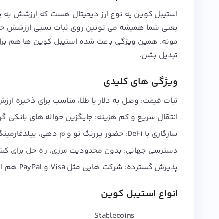
مونه. همین ویژگی باعث شده استیبل کوین‌ ها هم برای ت
تبدیل بشن.
ویژگی‌ های کلیدی
ثبات قیمت: وصل به دلار یا طلا، مناسب برای ذخیره ارزش 
انتقال سریع و کم‌ هزینه: جایگزین حواله‌ های بانکی گ
سازگاری با DeFi: حضور پررنگ تو وام‌ دهی، ییلدفارمینگ و NFT
دسترسی جهانی: بدون محدودیت مرزی، راه‌ حل برای کشور
پذیرش گسترده: شرکت‌ هایی مثل Visa و PayPal هم ازشون پشتیبانی می‌ کنن
انواع استیبل کوین
Stablecoins