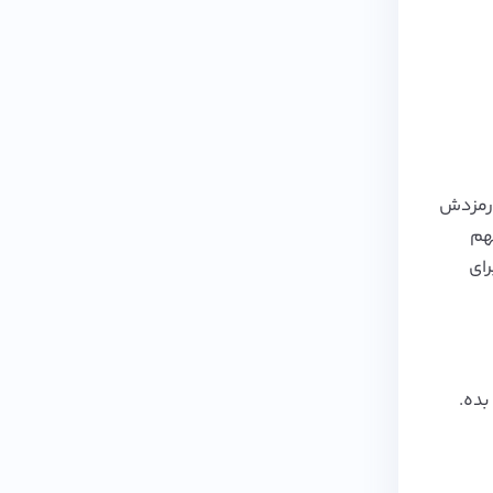
 کارمزدش
ین تجربه بهم
ای
بده.