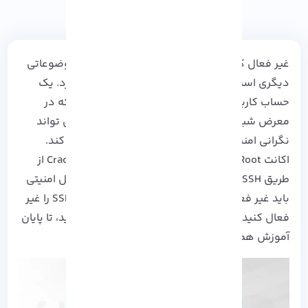
غیر فعال کردن SSH Root Login در لینوکس از موضوعاتی
دیگری است که در این آموزش بررسی خواهیم کرد. یک
حساب کاربری SSH Root فعال در سرور
لینوکس
که در
معرض شبکه یا بدتر از آن در اینترنت قرار دارد، می تواند
نگرانی امنیتی بالایی را برای مدیران سیستم ایجاد کند.
اکانت Root اغلب هدفمندترین حساب توسط Crackers از
طریق
SSH
زیر نظر
لینوکس
است. اما اغلب به دلایل امنیتی
باید غیر فعال شود. اگر می خواهید SSH Root Login را غیر
فعال کنید اما نحوه غیر فعال سازی آن را نمی دانید، تا پایان
آموزش همراه ما باشید!