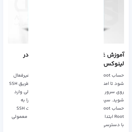
آموزش غیرفعال کردن SSH Root Login در
لینوکس
حساب SSH Root باید در همه موارد در لینوکس غیرفعال
شود تا امنیت
سرور
شما بیشتر شود. شما باید از طریق SSH
روی سرور راه دور فقط با یک حساب کاربری معمولی وارد
شوید. سپس از طریق دستور sudo یا su امتیازات را به
حساب root تغییر دهید. برای غیرفعال کردن اکانت SSH
Root ابتدا با استفاده از دستورات زیر با یک اکانت معمولی
با دسترسی Root وارد کنسول سرور خود شوید.