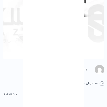
M.Gharepasha
مدت زمان مطالعه :
0 دقیقه
3 کامنت
پرینت
۱۴۰۲/۱۱/۰۷