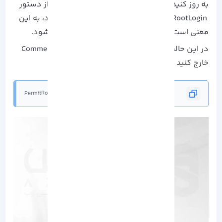
به روز کنید. در برخی از توزیع‌ های لینوکس، قبل از دستور
PermitRootLogin علامت هشتگ (#) قرار می‌گیرد، به این
معنی است که دستور Comment گذاری داده می‌شود.
در این حالت با حذف علامت هشتگ دستور را از Comment
خارج کنید و آن را روی no قرار دهید:
PermitRootLogin no