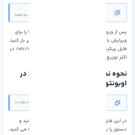
sudo su -   # Drop privileges to root account
پس از ورود به کنسول، فایل پیکربندی اصلی SSH را برای
ویرایش با ویرایشگر متن دلخواه خود را دستور زیر باز کنید.
فایل پیکربندی اصلی SSH معمولاً در فهرست /etc/ssh/ در
اکثر توزیع‌ های لینوکس قرار دارد.
نحوه نصب و پیکربندی Nextcloud در
اوبونتو 20.04
vi /etc/ssh/sshd_config
در این فایل، خط “PermitRootLogin” را جستجو کنید و
دستور را به شکلی که در گزیده فایل زیر مشاهده می کنید،