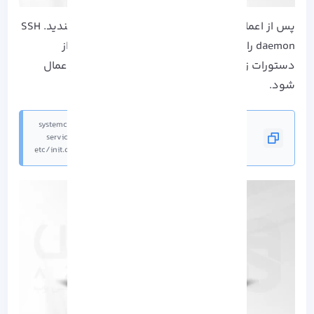
پس از اعمال تغییرات بالا، فایل را ذخیره کرده و ببندید. SSH
daemon را مجددا راه اندازی کنید تا با صدور یکی از
دستورات زیر، مخصوص توزیع لینوکس، تغییرات اعمال
شود.
 /etc/init.d/ssh restart