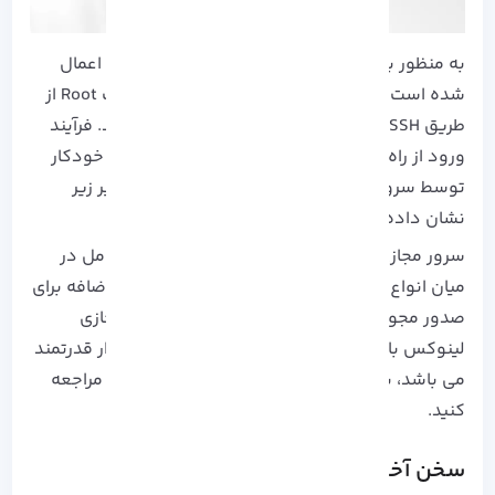
به منظور بررسی اینکه پیکربندی جدید با موفقیت اعمال
شده است. سعی کنید با صدور دستور زیر با اکانت Root از
طریق SSH از یک سیستم راه دور وارد سرور شوید. فرآیند
ورود از راه دور SSH برای حساب Root باید به طور خودکار
توسط سرور SSH رد شود. همان طور که در تصویر زیر
نشان داده شده است.
سرور مجازی لینوکس
پر استفاده ترین سیستم عامل در
میان انواع سرور های مجازی است، و هیچ هزینه اضافه برای
صدور مجوز ندارد.
آذرسیس
ارائه دهنده
سرور مجازی
لینوکس
با 7 روز گارانتی بازگشت وجه و سخت افزار قدرتمند
می باشد، برای تهیه می توانید به وب سایت اصلی مراجعه
کنید.
سخن آخر