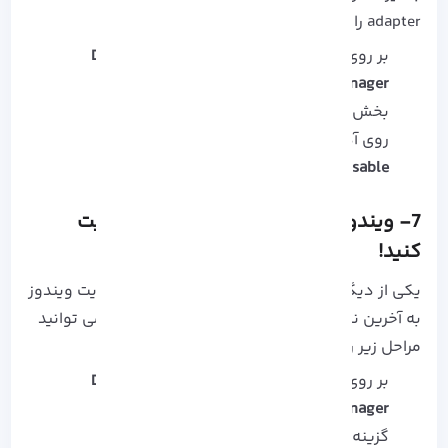
adapter را حل کنید:
بر روی کلمه
Start
راست کلیک کرده و
Device
Manager
را بزنید.
بخش
Network Adapters
را انتخاب کنید.
روی آداپتور مورد نظر راست کلیک کنید.
Disable
را انتخاب کنید.
7- ویندوز را به آخرین نسخه موجود آپدیت
کنید!
یکی از دیگر از روش های حل مشکلات اتصال، آپدیت ویندوز
به آخرین نسخه موجود است. برای انجام این کار می توانید
مراحل زیر را انجام دهید:
بر روی کلمه
Start
راست کلیک کرده و
Device
Manager
را بزنید.
گزینه
Update & Security
را بزنید.