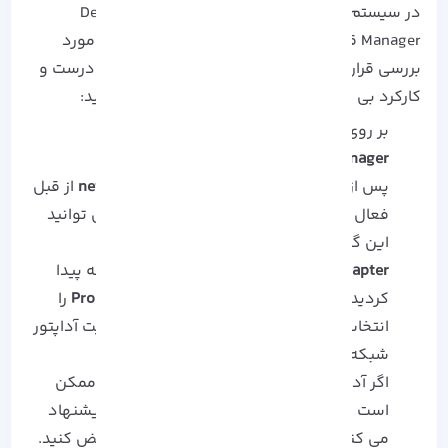
در سیستم عامل ویندوز می توانید از قسمت Device
Manager قطعه سخت افزاری متصل به سیستم را مورد
بررسی قرار دهید. علاوه بر این می توانید از نصب درست و
کارکرد بی نقص قطعه نصب شده نیز مطمئن شوید:
بر روی دکمه
Start
کلیک کنید.
Device Manager
را انتخاب کنید.
پس از انتخاب این گزینه، اگر
network adapters
از قبل
فعال سازی نشده باشد، به کمک علامت
+
می توانید
این گزینه را فعال کنید.
network adapter
را جستجو کنید. پس از اینکه پیدا
کردید، بر روی آن راست کلیک کرده و
Properties
را
انتخاب کنید. در این قسمت می توانید وضعیت آداپتور
شبکه را بررسی کنید.
اگر آداپتور شبکه در لیست نشان داده نشد، ممکن
است مشکل دقیقا در همین قسمت باشد. پیشنهاد
می کنیم برای رفع این مشکل آداپتور را تعویض کنید.