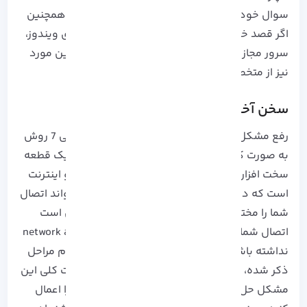
سوال خود را با کارشناسان فنی در میان بگذارید. همچنین
اگر قصد خرید خدمات هاستینگ مانند
سرور مجازی ویندوز
،
سرور مجازی لینوکس
و … را دارید، می توانید در این مورد
نیز از متخصصان آذرسیس راهنمایی بخواهید.
سخن آخر
رفع مشکل network adapter در ویندوز را با بررسی 7 روش
به صورت کامل توضیح دادیم. network adapter یک قطعه
سخت افزاری اصلی برای اتصال سیستم به شبکه و اینترنت
است که در صورت خرابی و یا سایر مشکلات می تواند اتصال
شما را مختل کند. به دلیل اختلالات اینترنتی ممکن است
اتصال شما قطع شده و این اصلا ربطی به network adapter
نداشته باشد. به همین سبب قبل از اقدام به انجام مراحل
ذکر شده، سیستم را ریستارت کنید. اما اگر در حالت کلی این
مشکل حل نشد، می توانید روش های ذکر شده را اعمال