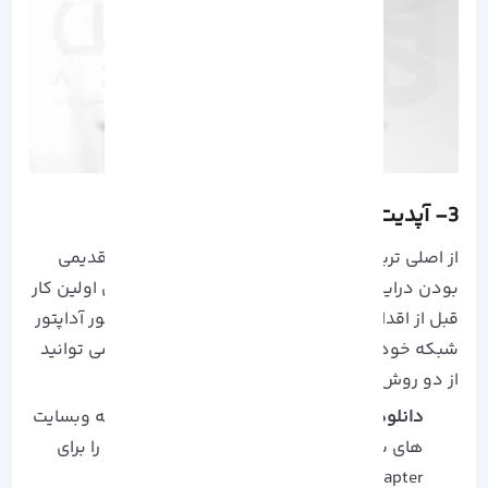
3- آپدیت درایور network adapter
از اصلی ترین مشکلات اتصال می توان به خراب یا قدیمی
بودن درایور network adapter اشاره کرد، بنابراین اولین کار
قبل از اقدام به عیب یابی روش های موجود، درایور آداپتور
شبکه خود را آپدیت کنید. برای بروز کردن درایور می توانید
از دو روش کمک بگیرید:
دانلود از وبسایت های مخصوص:
با مراجعه به وبسایت
های سازنده درایور ها آخرین نسخه از درایور را برای
network adapter دانلود و نصب کنید.