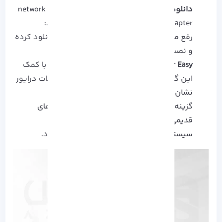
دانلود به کمک
Driver Easy
:
به منظور آپدیت network
adapter به این روش مراحل زیر را دنبال کنید:
رفع مشکل
network adapter
در ویندوز را دانلود کرده
و نصب کنید.
Driver Easy
را اجرا کرده و
Scan Now
را بزنید. با کمک
این گزینه، سیستم شما اسکن شده و مشکلات درایور
نشان داده می شود.
گزینه
Update All
را به منظور آپدیت درایور های
قدیمی و منسوخ کلیک کنید.
سیستم را
Restart
کنید تا تغییرات اعمال شود.