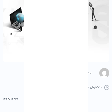
M.Gharepasha
مدت زمان مطالعه :
0 دقیقه
0 کامنت
پرینت
۱۴۰۲/۱۰/۲۲