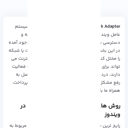
Network Adapter
، قطعه سخت افزاری اختصاص سیستم
عامل
ویندوز
که مسئولیت اتصال سیستم به شبکه و
دسترسی به اینترنت را برعهده دارد. مشکلات به وجود آمده
در این بخش ممکن است دسترسی شما به
اینترنت
یا شبکه
را مختل کند. عدم اتصال به شبکه و کند بودن اینترنت می
تواند برای وب مستر ها و کاربرانی که در این حرفه فعالیت
دارند، دردسرساز باشد. در این آموزش به طور مفصل به
رفع مشکل network adapter در ویندوز خواهیم پرداخت.
همراه ما باشید.
روش های رفع مشکل network adapter در
ویندوز
رایج ترین مشکل عدم اتصال به اینترنت می تواند مربوط به