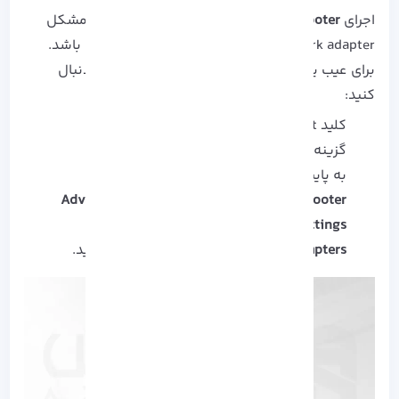
اجرای
Network Troubleshooter
می تواند در رفع مشکل
network adapter در ویندوز برای شما کمک کننده باشد.
برای عیب یابی سیستم به این روش مراحل زیر را دنبال
کنید:
کلید Start را زده و
Settings
را انتخاب کنید.
گزینه
Network & Internet
را بزنید.
به پایین صفحه اسکرول کرده و
Network
troubleshooter
را در قسمت
Advanced network
settings
کلیک کنید.
All network adapters
را انتخاب و
Next
را بزنید.