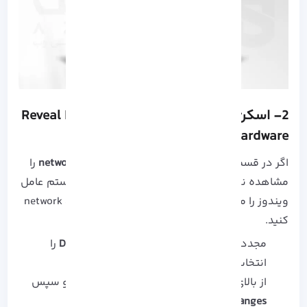
2- اسکن تغییرات سخت افزاری (Reveal Hidden
Hardware)
اگر در قسمت
Device Manager
، گزینه
network adapter
را
مشاهده نکردید می توانید به کمک روش زیر سیستم عامل
ویندوز را مجبور به اسکن و بررسی مجدد network adapter
کنید.
مجددا از قسمت
Strat
، گزینه
Device Manager
را
انتخاب کنید.
از بالای صفحه، گزینه
Action
را انتخاب کرده و سپس
Scan for hardware changes
را بزنید.