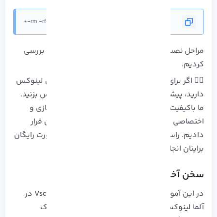
rm -rf ~/.local/lib/code-server-*
مراحل نصب vscode در آلما لینوکس را گام به گام بررسی
کردیم.
👈🏻 اگر برای نصب vscode نیاز به تهیه
سرور مجازی لینوکس
دارید، پیشنهاد می کنیم سری به وبسایت آذرسیس بزنید.
ما باکیفیت ترین و مقرون به صرفه ترین سرور مجازی و
اختصاصی را از 6 لوکیشن معتبر در دنیا دراختیارتان قرار
دادیم. راستی، با خرید سرور کانفیگ آن نیز به صورت رایگان
برایتان انجام خواهد شد.
سخن آخر
در این آموزش مراحل نصب ویرایشگر محبوب Vscode در
آلما لینوکس را مورد بررسی قرار دادیم. Vscode یک