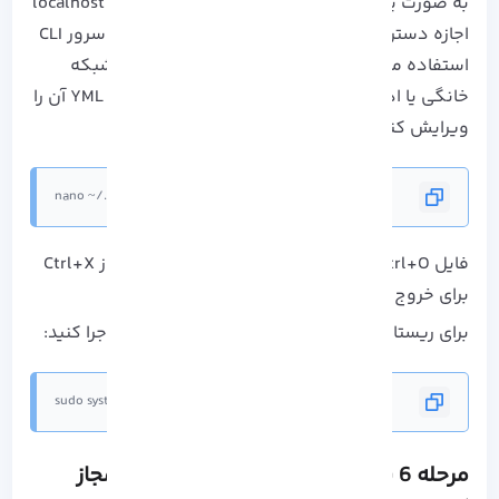
به صورت پیش فرض، سرور Vscode با استفاده از localhost
اجازه دسترسی به رابط وب خود را می دهد. اگر از سرور CLI
استفاده می‌کنید یا می‌خواهید به کد VS خارج از شبکه
خانگی یا اداری خود دسترسی داشته باشید، فایل YML آن را
ویرایش کنید:
nano ~/.config/code-server/config.yaml
فایل Ctrl+O را ذخیره کرده و Enter را بزنید. حال، از Ctrl+X
برای خروج استفاده کنید.
برای ریستارت سرویس Code server دستور زیر را اجرا کنید:
sudo systemctl restart code-server@$USER
مرحله 6 نصب vscode در آلما لینوکس: مجاز