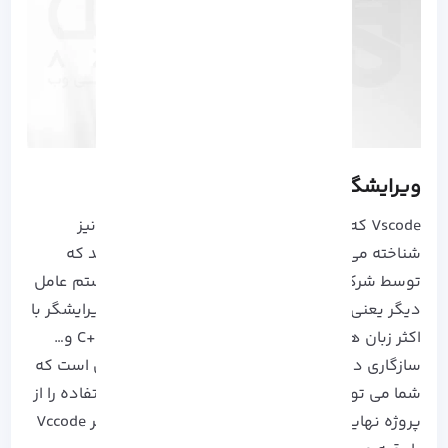
ویرایشگر Vscode چیست؟
Vscode که با نام Microsoft Visual Studio Code نیز
شناخته می شود، یک محیط ویرایشگر کد می باشد که
توسط شرکت مایکروسافت برای
ویندوز
و دو سیستم عامل
دیگر یعنی مک و
لینوکس
ارائه شده است. این ویرایشگر با
اکثر زبان های برنامه نویسی مانند: جاوا، پایتون، ++C و…
سازگاری دارد. اما نکته قابل توجه این آموزش این است که
شما می توانید فایل ها و فولدر های غیر قابل استفاده را از
پروژه نهایی خود حذف کنید. این تفاوت ویرایشگر Vccode