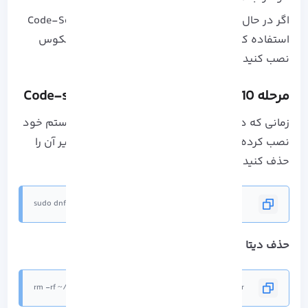
اگر در حال حاظر DNS و دامنه ای دارید که با Code-Server
استفاده کنید، Nginx را به عنوان یک پروکسی معکوس
نصب کنید تا اجازه رمزگزاری برای شما کسب شود.
مرحله 10: حذف یا Uninstall کردن Code-server
زمانی که دیگر نیازی به Code server ای که در سیستم خود
نصب کرده اید، ندارید می توانید با اجرای دستور زیر آن را
حذف کنید:
sudo dnf remove code-server
حذف دیتا
rm -rf ~/.local/share/code-server ~/.config/code-server