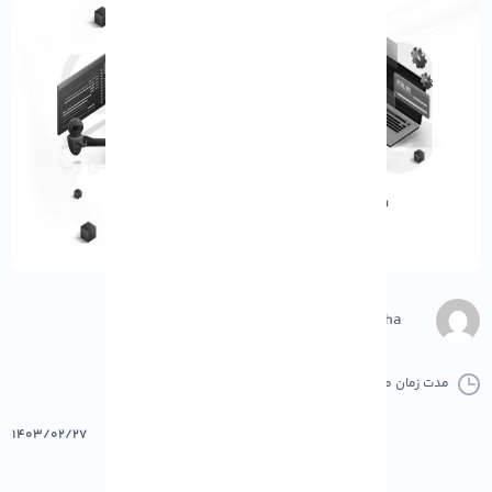
M.Gharepasha
مدت زمان مطالعه :
0 دقیقه
0 کامنت
پرینت
۱۴۰۳/۰۲/۲۷