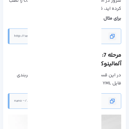
سرور در امتداد پورت 8080 که در آن Code-server را نصب
کرده اید، قرار دهید.
برای مثال
http://server-ip-addres:8080
مرحله 7: اجرای login code server در
آلمالینوکس
در این قسمت باید رمز عبور خود را در قسمت پیکربندی
فایل YML دوباره وارد کنید:
nano ~/.config/code-server/config.yaml