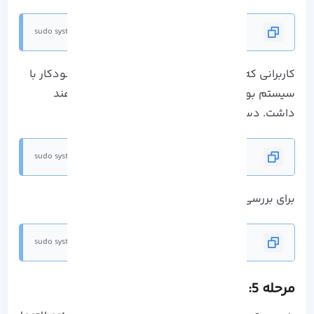
sudo systemctl start code-server@$USER
کاربرانی که قصد دارند این سرویس را به صورت خودکار با
سیستم بوت شروع کنند، نیاز به فعال سازی خواهند
داشت. دستور عمل فعال سازی :
sudo systemctl enable code-server@$USER
برای بررسی وضعیت دستور زیر را اجرا کنید:
sudo systemctl status code-server@$USER
مرحله 5: دسترسی به رابط وب Vscode