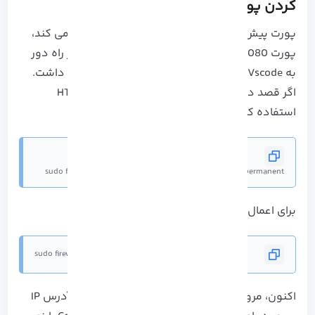
کردن پورت ها در فایروال
پورت پیش فرضی که Code server از آن استفاده می کند،
پورت 8080 می باشد. توجه کنید برای دسترسی از راه دور
به Vscode نیاز به باز کردن آن در فایروال خواهید داشت.
اگر قصد دارید از نام دامنه ای بر روی HTTP/HTTPS
استفاده کنید، پورت های 80 و 443 را نیز باز کنید:
sudo firewall-cmd --add-port={8080,80,443}/tcp --permanent
برای اعمال تغییرات، فایروال را refresh کنید:
sudo firewall-cmd --reload
اکنون، مرورگر وب مورد نیاز را باز کرده و آن را به آدرس IP