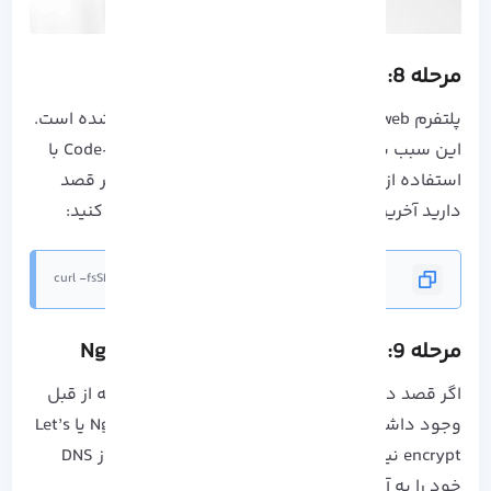
مرحله 8: نحوه ارتقا
پلتفرم Vscode web توسط مخزن سیستم نصب نشده است.
این سبب شده است تا بروز رسانی یا ارتقا Code-Server با
استفاده از دستور بروز رسانی dnf وجود ندارد. اگر قصد
دارید آخرین نسخه را نصب کنید، دستور زیر را اجرا کنید:
curl -fsSL https://code-server.dev/install.sh | sh
مرحله 9: استفاده از Let’s Encrypt با Nginx
اگر قصد دارید از یک زیر دامنه و Cloudflare ای که از قبل
وجود داشت، استفاده کنید در این صورت به Nginx یا Let’s
encrypt نیاز نخواهید داشت. کافیست یک رکورد از DNS
خود را به آدرس سرور نشان دهید.