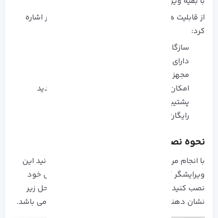
با بقیه ویرایشگر ها می باشد.
از قابلیت های این ویرایشگر می توان به موارد زیر اشاره
کرد:
سازگاری با اکثر سیستم عامل ها
دارای Zen mode
مجهز به سیستم یکپارچه سازی Git
امکان اضافه کردن یک زبان برنامه نویسی جدید
پشتیبانی از اکثر زبان های برنامه نویسی
رایگان بودن این ویرایشگر
نحوه نصب vscode در آلما لینوکس
با انجام مراحل توضیح شده در این قسمت می توانید این
ویرایشگر کاربردی را در سیستم عامل آلما لینوکس خود
نصب کنیدمراحل زیر را جهت نصب دنبال کنید. مراحل زیر
نشان دهنده نحوه نصب
vscode
در آلما لینوکس می باشد.