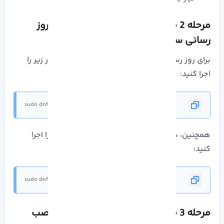
مرحله 2 نصب vscode در آلما لینوکس: بروز
رسانی سیستم
برای روز رسانی تمام بسته های نصب شده، دستور زیر را
اجرا کنید:
sudo dnf update -y
همچنین، برای نصب ابزار Curl & Nano دستور زیر را اجرا
کنید:
sudo dnf install curl nano -y
مرحله 3 نصب vscode در آلما لینوکس: نصب