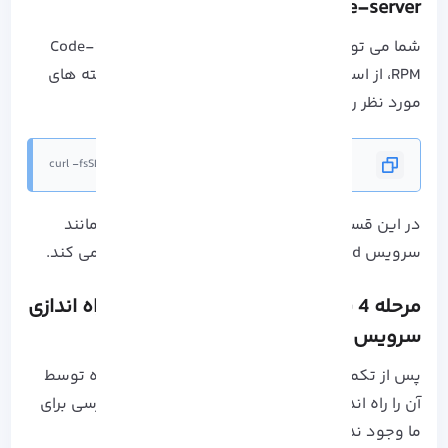
Code-server در آلمالینوکس
شما می توانید به جای دانلود دستی بسته Code-Server
RPM، از اسکریپت برای دانلود استفاده کنید تا بسته های
مورد نظر را پس از واکشی نصب می کند:
curl -fsSL https://code-server.dev/install.sh | sh
در این قسمت، اسکریپت همه ی موارد مورد نیاز مانند
سرویس systemd را برای سرورس Vscode تنظیم می کند.
مرحله 4 نصب vscode در آلما لینوکس: راه اندازی
سرویس Systemd VS Code-server
پس از تکمیل فرآیند، نیاز است سرویس ایجاد شده توسط
آن را راه اندازی کنید. بدون راه اندازی امکان دسترسی برای
ما وجود ندارد: