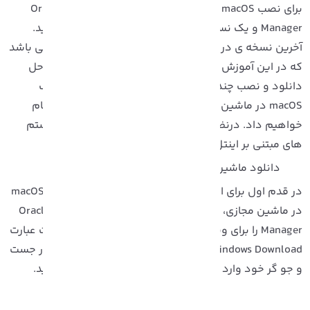
برای نصب macOS در ماشین مجازی، باید Oracle VirtualBox
Manager و یک نسخه کپی از macOS را دانلود و نصب کنید.
آخرین نسخه ی در دسترس macOS، نسخه ی Monterey می باشد
ه در این آموزش از این نسخه استفاده خواهیم کرد. مراحل
انلود و نصب چندان پیچیده نیستند و ما در آموزش نصب
macOS در ماشین مجازی این مراحل را مرحله به مرحله انجام
واهیم داد. درنظر داشته باشید که این مراحل برای سیستم
ای مبتنی بر اینتل، طراحی و دسته بندی شده اند.
دانلود ماشین مجازی:
در قدم اول برای ایجاد محیط مناسب انجام عملیات نصب macOS
در ماشین مجازی، باید برنامه ماشین مجازی Oracle VirtualBox
Manager را برای ویندوز ‌دانلود کنید. برای این کار کافیست عبارت
Oracle VirtualBox Manager for Windows Download را در جست
 جو گر خود وارد و سایت اصلی
VirtualBox
را انتخاب کنید.