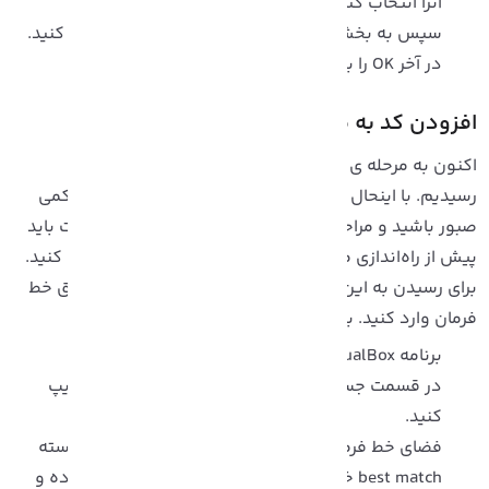
آنرا انتخاب کنید.
سپس به بخش USB رفته و گزینه USB 3.0 را انتخاب کنید.
در آخر OK را بزنید.
فزودن کد به ماشین مجازی
اکنون به مرحله ی چهارم نصب macOS در ماشین مجازی
سیدیم. با اینحال هنوز ماشین مجازی شما آماده نیست. کمی
بور باشید و مراحل را با دقت انجام دهید. در این قسمت باید
پیش از راه‌اندازی ماشین مجازی macOS، VirtualBox را پَچ کنید.
رای رسیدن به این هدف، باید کد مورد استفاده را از طریق خط
رمان وارد کنید. برای اینکار مراحل زیر را انجام دهید:
برنامه VirtualBox را ببندید.
در قسمت جست و جو منوی استارت، عبارت cmd را تایپ
کنید.
فضای خط فرمان یا همان Command Prompt را در دسته
best match خواهید دید، روی آیکون راست کلیک کرده و