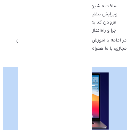
ساخت ماشین مجازی macOS Monterey
ویرایش تنظیمات ماشین مجازی macOS Monterey
افزودن کد به ماشین مجازی
اجرا و راه‌اندازی macOS
در ادامه با آموزش 0 تا 100 فرآیند نصب macOS در ماشین
جازی، با ما همراه باشید.