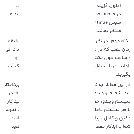
اکنون گزینه Install macOS Monterey را انتخاب کنید.
در مرحله بعد، درایوی که ایجاد کرده اید را انتخاب کنید و
سپس Continue را بزنید.
منتظر بمانید تا عملیات نصب تکمیل شود.
نکته مهم: در نظر داشته باشید عملیات نصب برخلاف 15 دقیقه
زمان نصب که در صفحه نمایش نشان داده شده، می‌تواند 2 الی
3 ساعت طول بکشد. می‌توانید پس از اتمام پروسه نصب و
راه‌اندازی با استفاده از امکان snapshot از سیستم خود بک آپ
گیرید.
در این مقاله، به نحوه ی نصب macOS در ماشین مجازی پرداخته
شد. شما می‌توانید با انجام این مراحل از سیستم عامل mac در
یستم ویندوز خود استفاده کنید. اما در نظر داشته باشید کار
ا هر سیستم عاملی در محیط ماشین مجازی نمی‌تواند یک تجربه
قیق و کامل درباره استفاده از سیستم عامل برای شما باشد.
ما با اینکار فقط نزدیک ترین تجربه ممکن را بدست خواهید