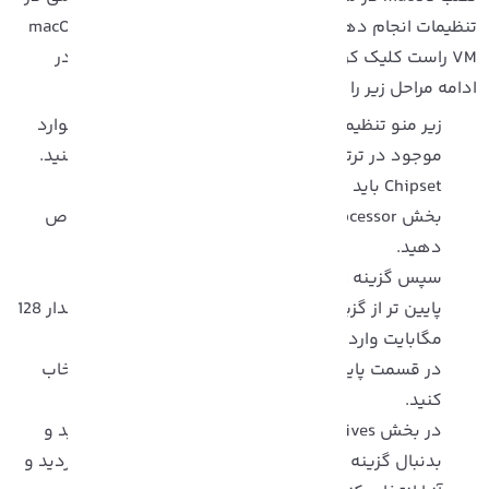
تنظیمات انجام دهید. برای انجام این مرحله باید بر روی macOS
VM راست کلیک کرده و گزینه Settings را انتخاب کنید و در
دامه مراحل زیر را انجام دهید.
زیر منو تنظیمات، گزینه system را انتخاب کرده و از موارد
موجود در ترتیب راه‌اندازی گزینه ی Floppy را حذف کنید.
Chipset باید بر روی گزینه ICH9 قرار گرفته باشد.
بخش Processor را انتخاب کنید و دو پردازنده اختصاص
دهید.
سپس گزینه Enable PAE/NX را فعال کنید.
پایین تر از گزینه Display، المان Video Memory را مقدار 128
مگابایت وارد کنید.
در قسمت پایین Storage Devices دیسک خالی را انتخاب
کنید.
در بخش Optical Drives آیکون دیسک را انتخاب کنید و
بدنبال گزینه macOS disk Monterey disk image بگردید و