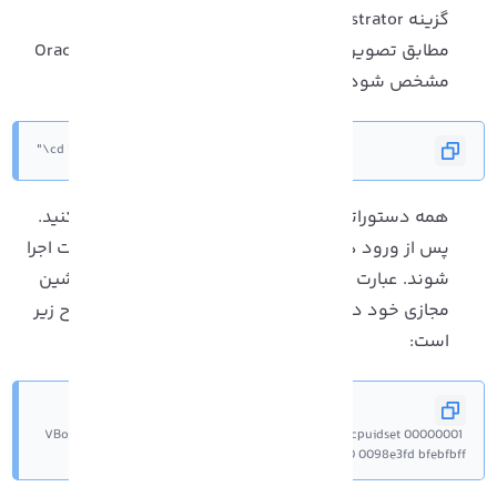
گزینه Run as Administrator را انتخاب کنید.
مطابق تصویر، دستور زیر را تایپ کنید تا مسیر Oracle VB
مشخص شود:
cd "c:\Program Files\Oracle\VirtualBox\"
همه دستوراتی که در زیر آمده است، به ترتیب وارد کنید.
پس از ورود هر دستور کلید Enter را بزنید تا دستورات اجرا
شوند. عبارت macOS_NM_Name را با نامی که به ماشین
مجازی خود داده اید جایگزین کنید. دستورات به شرح زیر
است:
VBoxManage.exe modifyvm "[macOS_VN_Name]" --cpuidset 00000001 
000106e5 00100800 0098e3fd bfebfbff