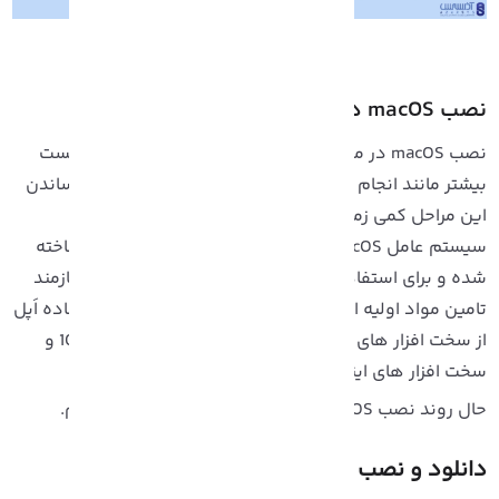
macOS در ماشین مجازی
نصب macOS در ماشین مجازی در ویندوز 10 کار سختی نیست
یشتر مانند انجام عملیاتی چند مرحله ایست اما به پایان رساندن
ین مراحل کمی زمانبر خواهد بود. آن هم به این علت که
سیستم عامل macOS تنها برای تولیدات کامپیوتری اَپل ساخته
ده و برای استفاده از آن در سیستم کامپیوتری دیگر نیازمند
امین مواد اولیه اینکار هستیم. میتوان گفت بدلیل استفاده اَپل
از سخت افزار های شرکت اینتل، نصب macOS در ویندوز 10 و
خت افزار های اینتل بسیار آسان تر صورت می‌پذیرد.
 روند نصب macOS در ماشین مجازی را شروع می‌کنیم.
انلود و نصب فایل های مورد نیاز