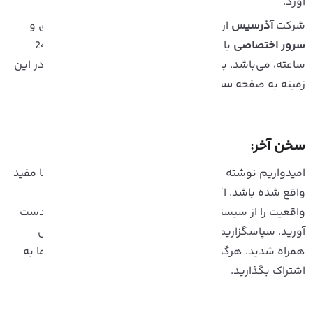
ورد.
رکت
آذرسیس
ارائه دهنده خدمات در زمینه سرور مجازی و
رور اختصاصی
با سرعت بالا، کیفیت بی‌‍نظیر و پشتیبانی 24
اعته، می‌باشد. برای
خرید سرور مجازی
و اطلاعات بیشتر در این
مینه به صفحه
سرور مجازی
مراجعه فرمایید.
خن آخر:
امیدواریم نوشته نصب macOS در ماشین مجازی برای شما مفید
اقع شده باشد. اکنون شما می‌توانید تجربه ای نزدیک به
واقعیت را از سیستم عامل تولیدات شرکت اَپل، macOS، بدست
ورید. سپاسگزاریم که تا پایان این آموزش با تیم آذرسیس
مراه شدید. هرگونه نظر و پیشنهاد را از بخش نظرات با ما به
شتراک بگذارید.