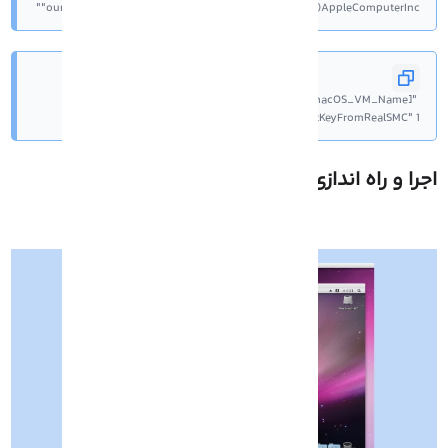
"ourhardworkbythesewordsguardedpleasedontsteal(c)AppleComputerInc"
VBoxManage setextradata "[macOS_VM_Name]" 
"VBoxInternal/Devices/smc/0/Config/GetKeyFromRealSMC" 1
جرا و راه اندازی
macOS