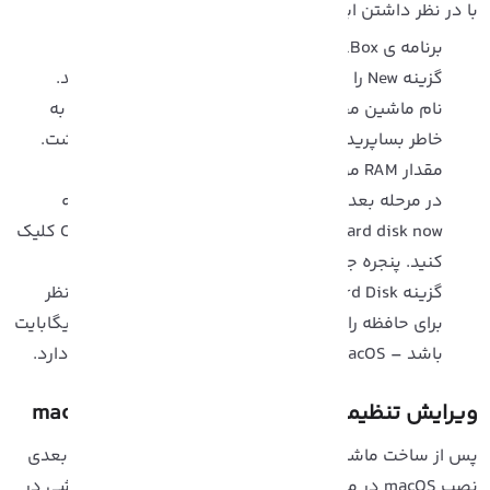
ا در نظر داشتن این نکنه، مراحل زیر را انجام دهید:
برنامه ی VirtualBox را اجرا کنید.
گزینه New را انتخاب کرده و کلمه macOS را تایپ کنید.
نام ماشین مجازی را بدلخواه خود انتخاب کرده و آنرا به
خاطر بساپرید، در مراحل بعدی به آن نیاز خواهید داشت.
مقدار RAM مورد نیاز را انتخاب کنید.
در مرحله بعدی نصب macOS در ماشین مجازی، گزینه
Create a hard disk now را انتخاب کرده و روی Create کلیک
کنید. پنجره جدیدی نمایش داده می‌شود.
گزینه Virtual Hard Disk راانتخاب کرده و فضا مورد نظر
برای حافظه را تنظیم کنید. این فضا باید حداقل 50 گیگابایت
باشد – macOS به حداقل 35 گیگ فضای حافظه نیاز دارد.
یرایش تنظیمات ماشین مجازی
macOS Monterey
پس از ساخت ماشین مجازی macOS Monterey و در قدم بعدی
نصب macOS در ماشین مجازی، باید پیش از شروع، ویرایشی در