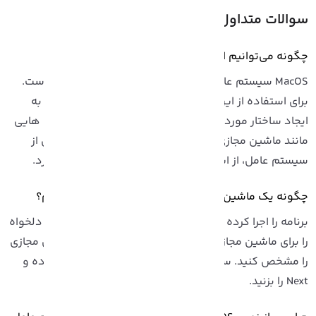
والات متداول:
نه می‌توانیم از macOS در ویندوز استفاده کنیم؟
MacOS سیستم عامل منحصر به فرد تولیدات شرکت اَپل است.
رای استفاده از این سیستم عامل در ویندوز، در ابتدا نیاز به
یجاد ساختار مورد نیاز است. می توان با استفاده از برنامه هایی
مانند ماشین مجازی VirtualBox و به همراه داشتن ایمجی از
یستم عامل، از این سیستم عامل در ویندوز استفاده کرد.
ونه یک ماشین مجازی جدید در VirtualBox ایجاد کنیم؟
برنامه را اجرا کرده و گزینه New را انتخاب کنید. سپس نام دلخواه
ا برای ماشین مجازی خود وارد کرده و مسیر نصب ماشین مجازی
ا مشخص کنید. سایر تنظیمات را طبق نیاز خود تکمیل کرده و
N را بزنید.