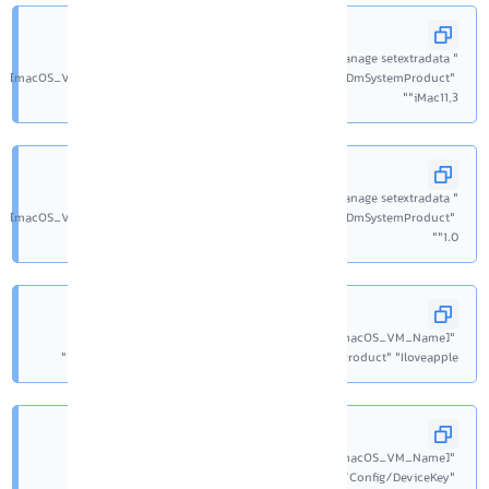
VBoxManage setextradata "
[macOS_VM_Name]""VBoxInternal/Devices/efi/0/Config/DmSystemProduct" 
"iMac11,3"
VBoxManage setextradata "
[macOS_VM_Name]""VBoxInternal/Devices/efi/0/Config/DmSystemProduct" 
"1.0"
VBoxManage setextradata "[macOS_VM_Name]" 
"VBoxInternal/Devices/efi/0/Config/DmSystemProduct" "Iloveapple"
VBoxManage setextradata "[macOS_VM_Name]" 
"VBoxInternal/Devices/smc/0/Config/DeviceKey" 